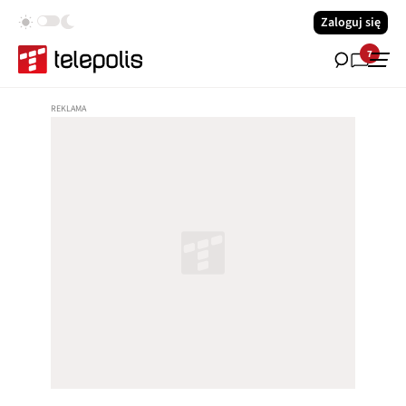
Zaloguj się
7