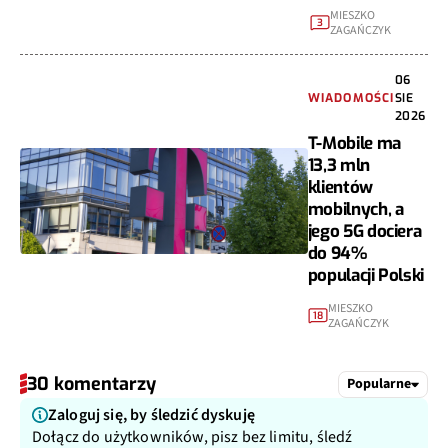
MIESZKO
3
ZAGAŃCZYK
06
WIADOMOŚCI
SIE
2026
T-Mobile ma
13,3 mln
klientów
mobilnych, a
jego 5G dociera
do 94%
populacji Polski
MIESZKO
18
ZAGAŃCZYK
30 komentarzy
Popularne
Zaloguj się, by śledzić dyskuję
Dołącz do użytkowników, pisz bez limitu, śledź