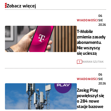
Zobacz więcej
06
WIADOMOŚCI
SIE
2026
T-Mobile
zmienia zasady
abonamentu.
Nie wszyscy
się ucieszą
MARIAN SZUTIAK
1
06
WIADOMOŚCI
SIE
2026
Zasięg Play
powiększył się
o 284 nowe
stacje bazowe