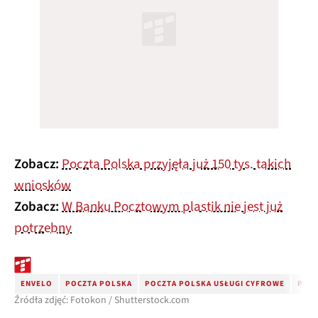
Zobacz:
Poczta Polska przyjęła już 150 tys. takich
wniosków
Zobacz:
W Banku Pocztowym plastik nie jest już
potrzebny
ENVELO
POCZTA POLSKA
POCZTA POLSKA USŁUGI CYFROWE
POCZ
Źródła zdjęć: Fotokon / Shutterstock.com