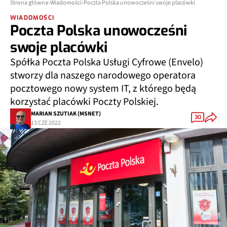
Strona główna
Wiadomości
Poczta Polska unowocześni swoje placówki
WIADOMOŚCI
Poczta Polska unowocześni
swoje placówki
Spółka Poczta Polska Usługi Cyfrowe (Envelo)
stworzy dla naszego narodowego operatora
pocztowego nowy system IT, z którego będą
korzystać placówki Poczty Polskiej.
MARIAN SZUTIAK (MSNET)
30
13 CZE 2022