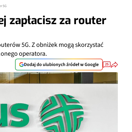
er 5G
ej zapłacisz za router
outerów 5G. Z obniżek mogą skorzystać
elonego operatora.
Dodaj do ulubionych źródeł w Google
25