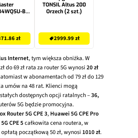
aster
TONSIL Altus 200
84WQSU-B2
Orzech (2 szt.)
440 x 1440
0.6 [MPRT]
2999.99 zł
urved
71.86 zł
2999.99 zł
lus Internet
, tym większa obniżka. W
ł do 69 zł rata za router 5G wynosi
20 zł
natomiast w abonamentach od 79 zł do 129
a umów na 48 rat. Klienci mogą
stałych dostępnych opcji ratalnych –
36,
routerów 5G będzie promocyjna.
x Router 5G CPE 3
,
Huawei 5G CPE Pro
 5G CPE 5
całkowita cena routera, w
z opłatą początkową 50 zł, wynosi
1010 zł
.