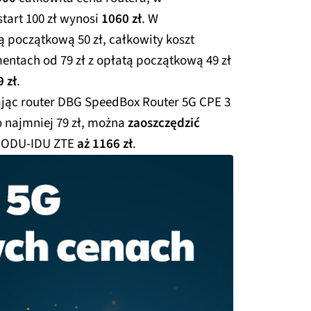
start 100 zł wynosi
1060 zł
. W
ą początkową 50 zł, całkowity koszt
entach od 79 zł z opłatą początkową 49 zł
 zł
.
ając router DBG SpeedBox Router 5G CPE 3
 najmniej 79 zł, można
zaoszczędzić
er ODU-IDU ZTE
aż 1166 zł
.