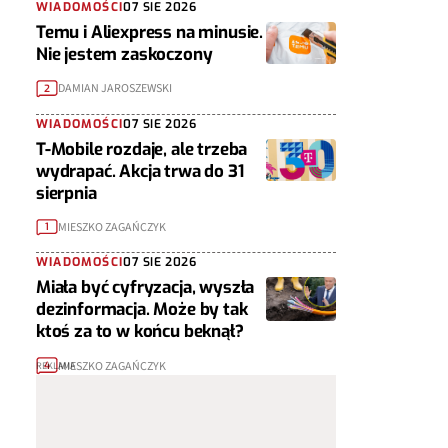
WIADOMOŚCI
07 SIE 2026
Temu i Aliexpress na minusie.
Nie jestem zaskoczony
DAMIAN JAROSZEWSKI
2
WIADOMOŚCI
07 SIE 2026
T-Mobile rozdaje, ale trzeba
wydrapać. Akcja trwa do 31
sierpnia
MIESZKO ZAGAŃCZYK
1
WIADOMOŚCI
07 SIE 2026
Miała być cyfryzacja, wyszła
dezinformacja. Może by tak
ktoś za to w końcu beknął?
MIESZKO ZAGAŃCZYK
4