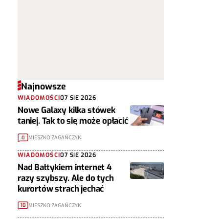
Najnowsze
WIADOMOŚCI
07 SIE 2026
Nowe Galaxy kilka stówek
taniej. Tak to się może opłacić
MIESZKO ZAGAŃCZYK
0
WIADOMOŚCI
07 SIE 2026
Nad Bałtykiem internet 4
razy szybszy. Ale do tych
kurortów strach jechać
MIESZKO ZAGAŃCZYK
10