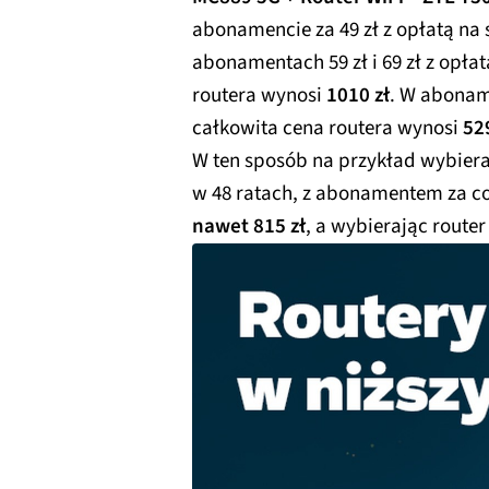
abonamencie za 49 zł z opłatą na 
abonamentach 59 zł i 69 zł z opłat
routera wynosi
1010 zł
. W abonam
całkowita cena routera wynosi
529
W ten sposób na przykład wybier
w 48 ratach, z abonamentem za co
nawet 815 zł
, a wybierając rout