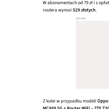
W abonamentach od 79 zł i z opłat
routera wynosi
529 złotych
.
Z kolei w przypadku modeli
Oppo 
MC889 5G + Router WiFi – ZTE T3