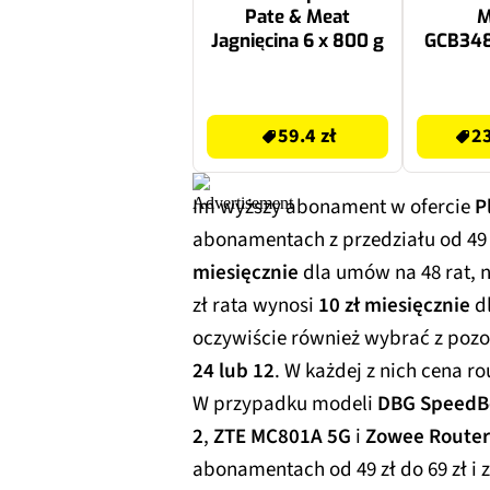
Pate & Meat
M
Jagnięcina 6 x 800 g
GCB34
34" 3
200Hz 
59.4 zł
2999.99 zł
C
59.4 zł
23
Im wyższy abonament w ofercie
P
abonamentach z przedziału od 49 z
miesięcznie
dla umów na 48 rat, 
zł rata wynosi
10 zł miesięcznie
dl
oczywiście również wybrać z pozo
24 lub 12
. W każdej z nich cena 
W przypadku modeli
DBG SpeedBo
2
,
ZTE MC801A 5G
i
Zowee Router
abonamentach od 49 zł do 69 zł i 