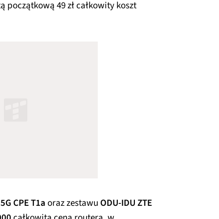
ą początkową 49 zł całkowity koszt
5G CPE T1a
oraz zestawu
ODU-IDU ZTE
000
całkowita cena routera, w