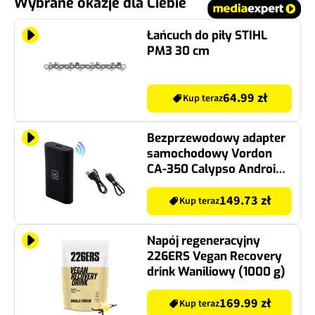
Wybrane okazje dla Ciebie
Łańcuch do piły STIHL
PM3 30 cm
64.99 zł
Kup teraz
Bezprzewodowy adapter
samochodowy Vordon
CA-350 Calypso Android
Auto & Carplay
149.73 zł
Kup teraz
Napój regeneracyjny
226ERS Vegan Recovery
drink Waniliowy (1000 g)
169.99 zł
Kup teraz