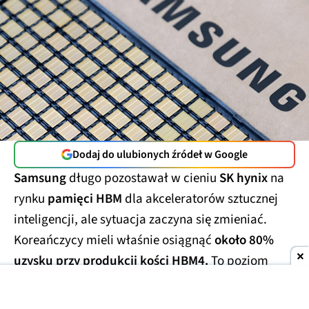
Dodaj do ulubionych źródeł w Google
Samsung
długo pozostawał w cieniu
SK hynix
na
rynku
pamięci HBM
dla akceleratorów sztucznej
inteligencji, ale sytuacja zaczyna się zmieniać.
Koreańczycy mieli właśnie osiągnąć
około 80%
uzysku przy produkcji kości HBM4.
To poziom
określany w branży mianem
"golden yield"
i co
ważniejsze, osiągnięty znacznie wcześniej od