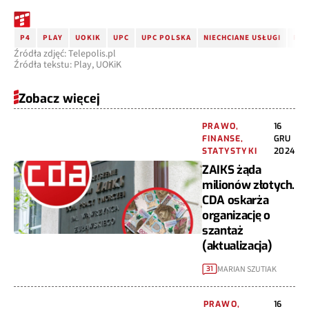
P4
PLAY
UOKIK
UPC
UPC POLSKA
NIECHCIANE USŁUGI
POS
Źródła zdjęć: Telepolis.pl
Źródła tekstu: Play, UOKiK
Zobacz więcej
PRAWO,
16
FINANSE,
GRU
STATYSTYKI
2024
ZAIKS żąda
milionów złotych.
CDA oskarża
organizację o
szantaż
(aktualizacja)
MARIAN SZUTIAK
31
PRAWO,
16