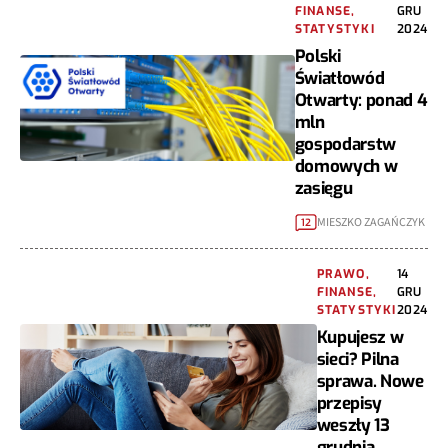
FINANSE,
GRU
STATYSTYKI
2024
Polski
Światłowód
Otwarty: ponad 4
mln
gospodarstw
domowych w
zasięgu
MIESZKO ZAGAŃCZYK
12
PRAWO,
14
FINANSE,
GRU
STATYSTYKI
2024
Kupujesz w
sieci? Pilna
sprawa. Nowe
przepisy
weszły 13
grudnia