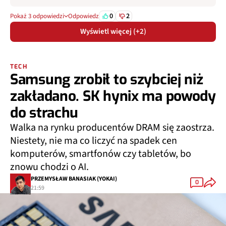
0
2
Pokaż 3 odpowiedzi
Odpowiedz
Wyświetl więcej (+2)
TECH
Samsung zrobił to szybciej niż
zakładano. SK hynix ma powody
do strachu
Walka na rynku producentów DRAM się zaostrza.
Niestety, nie ma co liczyć na spadek cen
komputerów, smartfonów czy tabletów, bo
znowu chodzi o AI.
PRZEMYSŁAW BANASIAK (YOKAI)
0
21:59