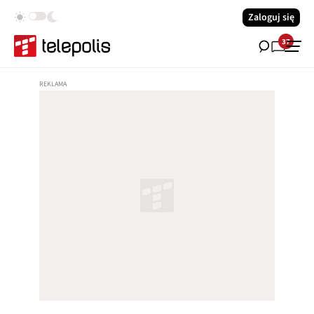
Zaloguj się
37