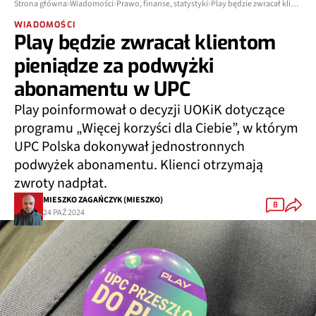
Strona główna
Wiadomości
Prawo, finanse, statystyki
Play będzie zwracał klientom pieniądze za podwyżki abonamentu w UPC
WIADOMOŚCI
Play będzie zwracał klientom
pieniądze za podwyżki
abonamentu w UPC
Play poinformował o decyzji UOKiK dotyczące
programu „Więcej korzyści dla Ciebie”, w którym
UPC Polska dokonywał jednostronnych
podwyżek abonamentu. Klienci otrzymają
zwroty nadpłat.
MIESZKO ZAGAŃCZYK (MIESZKO)
8
24 PAŹ 2024