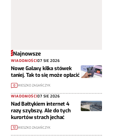
Najnowsze
WIADOMOŚCI
07 SIE 2026
Nowe Galaxy kilka stówek
taniej. Tak to się może opłacić
MIESZKO ZAGAŃCZYK
0
WIADOMOŚCI
07 SIE 2026
Nad Bałtykiem internet 4
razy szybszy. Ale do tych
kurortów strach jechać
MIESZKO ZAGAŃCZYK
12