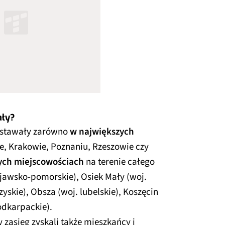
ały?
wstawały zarówno
w największych
e, Krakowie, Poznaniu, Rzeszowie czy
ych miejscowościach
na terenie całego
kujawsko-pomorskie), Osiek Mały (woj.
zyskie), Obsza (woj. lubelskie), Koszęcin
odkarpackie).
y zasięg zyskali także mieszkańcy i