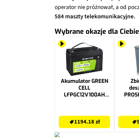
operator nie próżnował, a od pocz
584 maszty telekomunikacyjne.
Wybrane okazje dla Ciebie
Akumulator GREEN
Zbi
CELL
des
LFPGC12V100AH
PROS
100Ah 12.8V
Smoot
429U 
1194.18 zł
90.99 zł
1194.18 zł