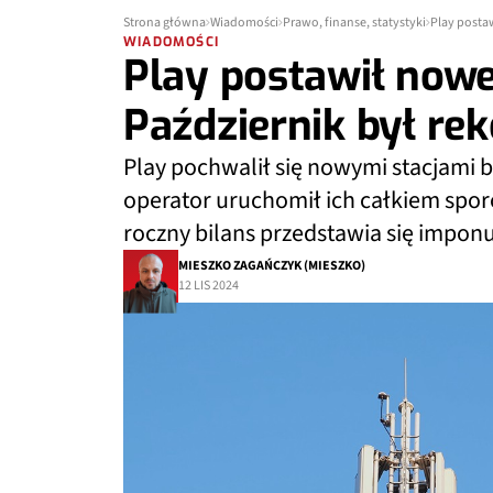
Strona główna
Wiadomości
Prawo, finanse, statystyki
Play posta
WIADOMOŚCI
Play postawił nowe
Październik był re
Play pochwalił się nowymi stacjami
operator uruchomił ich całkiem spor
roczny bilans przedstawia się imponu
MIESZKO ZAGAŃCZYK (MIESZKO)
12 LIS 2024