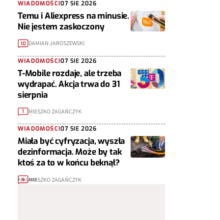
WIADOMOŚCI
07 SIE 2026
Temu i Aliexpress na minusie.
Nie jestem zaskoczony
DAMIAN JAROSZEWSKI
10
WIADOMOŚCI
07 SIE 2026
T-Mobile rozdaje, ale trzeba
wydrapać. Akcja trwa do 31
sierpnia
MIESZKO ZAGAŃCZYK
1
WIADOMOŚCI
07 SIE 2026
Miała być cyfryzacja, wyszła
dezinformacja. Może by tak
ktoś za to w końcu beknął?
MIESZKO ZAGAŃCZYK
4