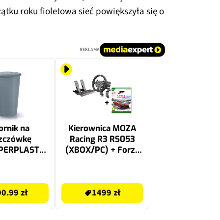
ątku roku fioletowa sieć powiększyła się o
REKLAMA
ornik na
Kierownica MOZA
zczówkę
Racing R3 RS053
PERPLAST
(XBOX/PC) + Forza
h IDSM160-
Horizon 6 Gra XBOX
160L Szary
SERIES X
1499 zł
90.99 zł
1499 zł