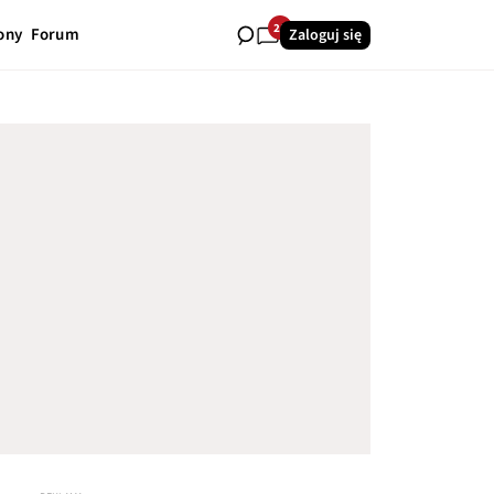
21
ony
Forum
Zaloguj się