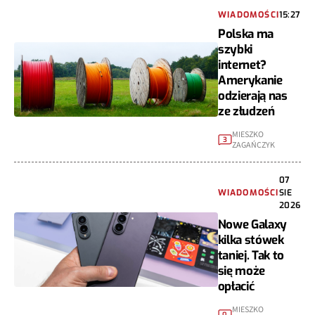
WIADOMOŚCI
15:27
Polska ma
szybki
internet?
Amerykanie
odzierają nas
ze złudzeń
MIESZKO
3
ZAGAŃCZYK
07
WIADOMOŚCI
SIE
2026
Nowe Galaxy
kilka stówek
taniej. Tak to
się może
opłacić
MIESZKO
0