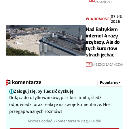
ZAGAŃCZYK
07 SIE
WIADOMOŚCI
2026
Nad Bałtykiem
internet 4 razy
szybszy. Ale do
tych kurortów
strach jechać
MIESZKO ZAGAŃCZYK
15
3 komentarze
Popularne
Zaloguj się, by śledzić dyskuję
Dołącz do użytkowników, pisz bez limitu, śledź
odpowiedzi oraz reakcje na swoje komentarze. Nie
przegap ważnych rozmów!
Możesz dodać 3 komentarze w ciągu 14 dni