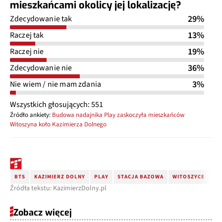
mieszkańcami okolicy jej lokalizację?
29%
Zdecydowanie tak
13%
Raczej tak
19%
Raczej nie
36%
Zdecydowanie nie
3%
Nie wiem / nie mam zdania
Wszystkich głosujących: 551
Źródło ankiety:
Budowa nadajnika Play zaskoczyła mieszkańców
Witoszyna koło Kazimierza Dolnego
BTS
KAZIMIERZ DOLNY
PLAY
STACJA BAZOWA
WITOSZYCE
Źródła tekstu: KazimierzDolny.pl
Zobacz więcej