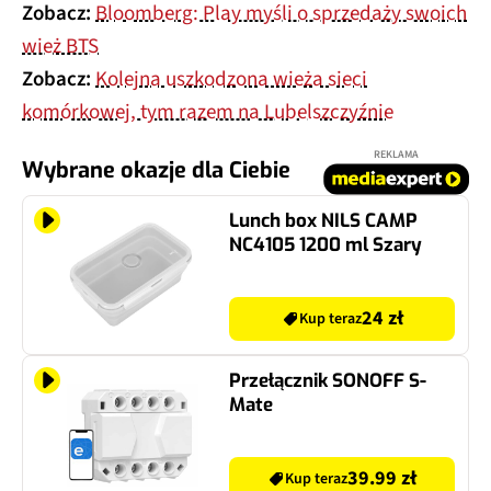
Zobacz:
Bloomberg: Play myśli o sprzedaży swoich
wież BTS
Zobacz:
Kolejna uszkodzona wieża sieci
komórkowej, tym razem na Lubelszczyźnie
REKLAMA
Wybrane okazje dla Ciebie
Lunch box NILS CAMP
NC4105 1200 ml Szary
24 zł
Kup teraz
Przełącznik SONOFF S-
Mate
39.99 zł
Kup teraz