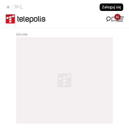
Zaloguj się
36