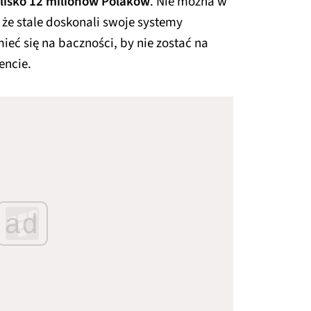
lisko 12 milionów Polaków
. Nie można w
, że stale doskonali swoje systemy
mieć się na baczności, by nie zostać na
encie.
ad