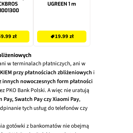
CKBROS
UGREEN 1 m
1001300
19.99 zł
59.99 zł
19.99 zł
zbliżeniowych
ani w terminalach płatniczych, ani w
IKIEM przy płatnościach zbliżeniowych
i
 z innych nowoczesnych form płatności
z PKO Bank Polski. A więc nie uratują
n Pay, Swatch Pay czy Xiaomi Pay
,
pinanie tych usług do telefonów czy
nia gotówki z bankomatów nie obejmą