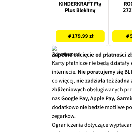
KINDERKRAFT Fly
RO
Plus Błękitny
272
179.99 zł
59.99 zł
179.99 zł
Zupełne odcięcie od płatności 
Karty płatnicze nie będą działały 
internecie.
Nie poratujemy się BL
co więcej,
nie zadziała też żadna
zbliżeniowyc
h obsługiwanych prze
nas
Google Pay, Apple Pay, Garmi
dodatkowo nie będzie możliwe pod
zegarków.
Ograniczenia dotyczące wypłaca