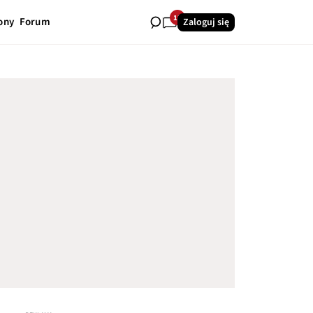
12
ony
Forum
Zaloguj się