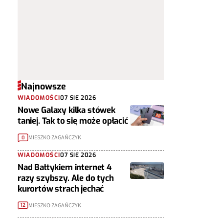
Najnowsze
WIADOMOŚCI
07 SIE 2026
Nowe Galaxy kilka stówek
taniej. Tak to się może opłacić
MIESZKO ZAGAŃCZYK
0
WIADOMOŚCI
07 SIE 2026
Nad Bałtykiem internet 4
razy szybszy. Ale do tych
kurortów strach jechać
MIESZKO ZAGAŃCZYK
12