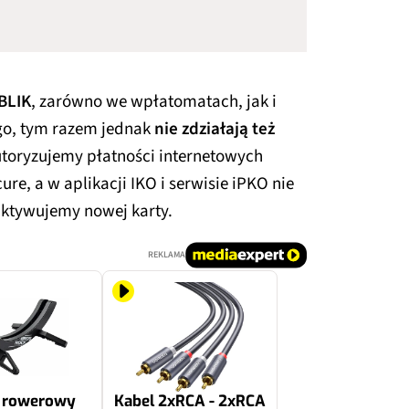
 BLIK
, zarówno we wpłatomatach, jak i
o, tym razem jednak
nie zdziałają też
autoryzujemy płatności internetowych
re, a w aplikacji IKO i serwisie iPKO nie
 aktywujemy nowej karty.
REKLAMA
k rowerowy
Kabel 2xRCA - 2xRCA