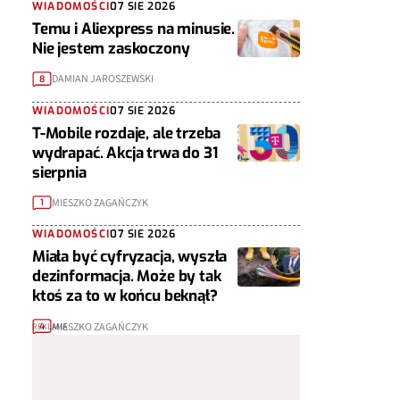
WIADOMOŚCI
07 SIE 2026
Temu i Aliexpress na minusie.
Nie jestem zaskoczony
DAMIAN JAROSZEWSKI
8
WIADOMOŚCI
07 SIE 2026
T-Mobile rozdaje, ale trzeba
wydrapać. Akcja trwa do 31
sierpnia
MIESZKO ZAGAŃCZYK
1
WIADOMOŚCI
07 SIE 2026
Miała być cyfryzacja, wyszła
dezinformacja. Może by tak
ktoś za to w końcu beknął?
MIESZKO ZAGAŃCZYK
4