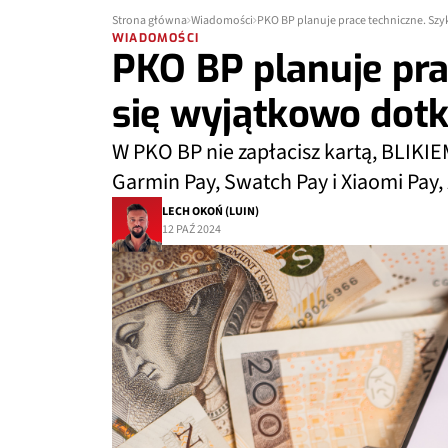
Strona główna
Wiadomości
PKO BP planuje prace techniczne. Szy
WIADOMOŚCI
PKO BP planuje pra
się wyjątkowo dot
W PKO BP nie zapłacisz kartą, BLIKIEM
Garmin Pay, Swatch Pay i Xiaomi Pa
LECH OKOŃ (LUIN)
12 PAŹ 2024