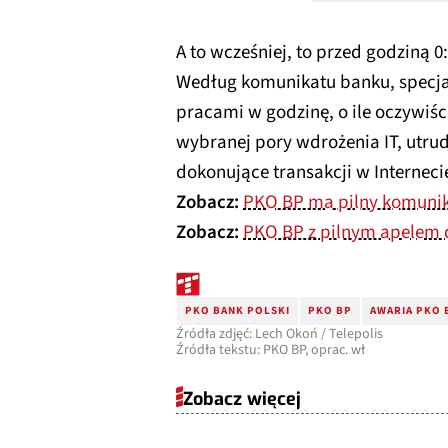
A to wcześniej, to przed godziną 0
Według komunikatu banku, specjal
pracami w godzinę, o ile oczywiści
wybranej pory wdrożenia IT, utr
dokonujące transakcji w Interneci
Zobacz:
PKO BP ma pilny komunika
Zobacz:
PKO BP z pilnym apelem d
PKO BANK POLSKI
PKO BP
AWARIA PKO 
Źródła zdjęć: Lech Okoń / Telepolis
Źródła tekstu: PKO BP, oprac. wł
Zobacz więcej