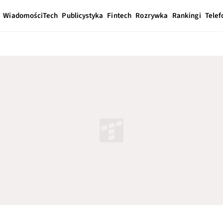
Wiadomości
Tech
Publicystyka
Fintech
Rozrywka
Rankingi
Telef