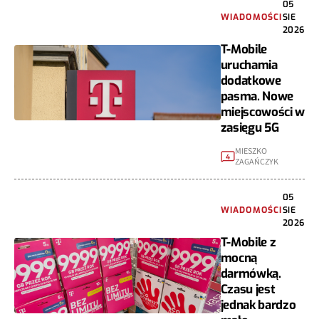
05
WIADOMOŚCI
SIE
2026
T-Mobile
uruchamia
dodatkowe
pasma. Nowe
miejscowości w
zasięgu 5G
MIESZKO
4
ZAGAŃCZYK
05
WIADOMOŚCI
SIE
2026
T-Mobile z
mocną
darmówką.
Czasu jest
jednak bardzo