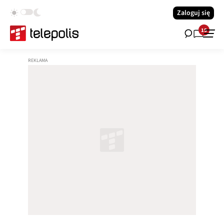
Zaloguj się
15