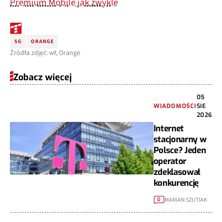
Premium Mobile jak zwykle
5G
ORANGE
Źródła zdjęć: wł, Orange
Zobacz więcej
05
WIADOMOŚCI
SIE
2026
Internet
stacjonarny w
Polsce? Jeden
operator
zdeklasował
konkurencję
MARIAN SZUTIAK
0