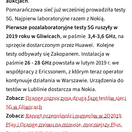
aukcjach
.
Pomarańczowa sieć już wcześniej prowadziła testy
5G. Najpierw laboratoryjne razem z Nokią.
Pierwsze pozalaboratoryjne testy 5G ruszyły w
2019 roku w Gliwicach
, w paśmie
3,4-3,6 GHz
, na
sprzęcie dostarczonym przez Huawei. Kolejne
testy odbywały się Zakopanem. Instalacja w
paśmie
26 - 28 GHz
powstała w lutym 2019 r. we
współpracy z Ericssonem, z którym teraz operator
kontynuuje działania w Warszawie. Urządzenia do
testów w Lublinie dostarcza ma Nokia.
Zobacz:
Orange rozpoczyna drugą fazę testów sieci
5G w Gliwicach
Zobacz:
Raport przenośności numerów w 2Q2019.
Play i Orange znowu na minusie, mocniejszy Plus,