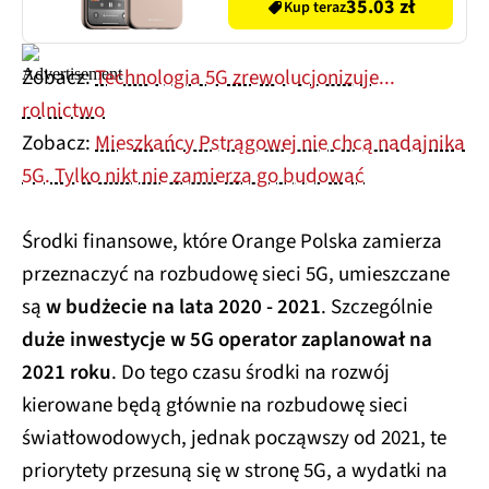
35.03 zł
Kup teraz
Zobacz:
Technologia 5G zrewolucjonizuje...
rolnictwo
Zobacz:
Mieszkańcy Pstrągowej nie chcą nadajnika
5G. Tylko nikt nie zamierza go budować
Środki finansowe, które Orange Polska zamierza
przeznaczyć na rozbudowę sieci 5G, umieszczane
są
w budżecie na lata 2020 - 2021
. Szczególnie
duże inwestycje w 5G operator zaplanował na
2021 roku
. Do tego czasu środki na rozwój
kierowane będą głównie na rozbudowę sieci
światłowodowych, jednak począwszy od 2021, te
priorytety przesuną się w stronę 5G, a wydatki na