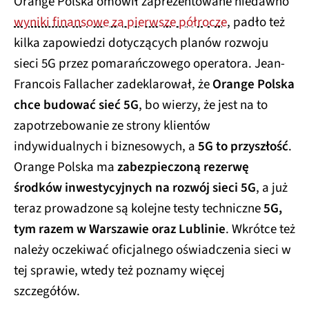
Orange Polska omówił zaprezentowane niedawno
wyniki finansowe za pierwsze półrocze
, padło też
kilka zapowiedzi dotyczących planów rozwoju
sieci 5G przez pomarańczowego operatora. Jean-
Francois Fallacher zadeklarował, że
Orange Polska
chce budować sieć 5G
, bo wierzy, że jest na to
zapotrzebowanie ze strony klientów
indywidualnych i biznesowych, a
5G to przyszłość
.
Orange Polska ma
zabezpieczoną rezerwę
środków inwestycyjnych na rozwój sieci 5G
, a już
teraz prowadzone są kolejne testy techniczne
5G,
tym razem w Warszawie oraz Lublinie
. Wkrótce też
należy oczekiwać oficjalnego oświadczenia sieci w
tej sprawie, wtedy też poznamy więcej
szczegółów.