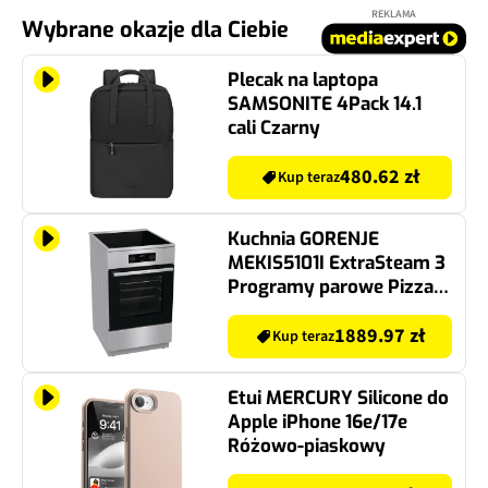
REKLAMA
Wybrane okazje dla Ciebie
Plecak na laptopa
SAMSONITE 4Pack 14.1
cali Czarny
480.62 zł
Kup teraz
Kuchnia GORENJE
MEKIS5101I ExtraSteam 3
Programy parowe Pizza
300 stopni
1889.97 zł
Kup teraz
Etui MERCURY Silicone do
Apple iPhone 16e/17e
Różowo-piaskowy