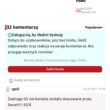
mało
MIESZKO
15
ZAGAŃCZYK
32 komentarzy
Popularne
Zaloguj się, by śledzić dyskuję
Dołącz do użytkowników, pisz bez limitu, śledź
odpowiedzi oraz reakcje na swoje komentarze. Nie
przegap ważnych rozmów!
Możesz dodać 3 komentarze w ciągu 14 dni
Załóż konto
Dodaj komentarz
~gość
26 LIP 2019 · 07:59
Żadnego 5G nie bendzie zostało skasowane przez
Senat!!!! 5G☠️