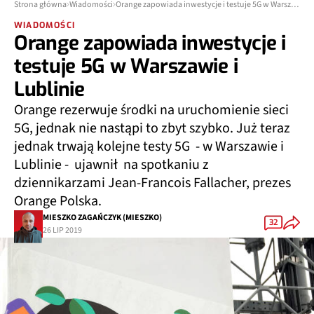
Strona główna
Wiadomości
Orange zapowiada inwestycje i testuje 5G w Warszawie i Lublinie
WIADOMOŚCI
Orange zapowiada inwestycje i
testuje 5G w Warszawie i
Lublinie
Orange rezerwuje środki na uruchomienie sieci
5G, jednak nie nastąpi to zbyt szybko. Już teraz
jednak trwają kolejne testy 5G - w Warszawie i
Lublinie - ujawnił na spotkaniu z
dziennikarzami Jean-Francois Fallacher, prezes
Orange Polska.
MIESZKO ZAGAŃCZYK (MIESZKO)
32
26 LIP 2019