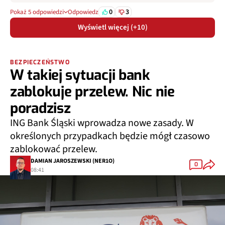
0
3
Pokaż 5 odpowiedzi
Odpowiedz
Wyświetl więcej (+10)
BEZPIECZEŃSTWO
W takiej sytuacji bank
zablokuje przelew. Nic nie
poradzisz
ING Bank Śląski wprowadza nowe zasady. W
określonych przypadkach będzie mógł czasowo
zablokować przelew.
DAMIAN JAROSZEWSKI (NER1O)
0
08:41