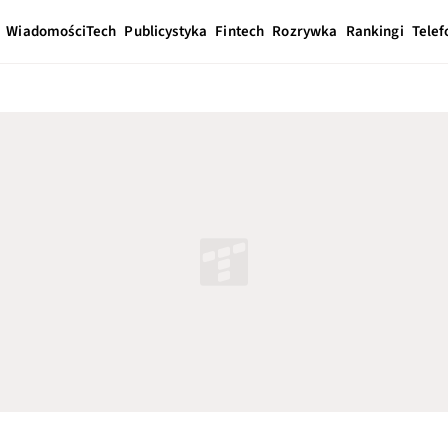
Wiadomości
Tech
Publicystyka
Fintech
Rozrywka
Rankingi
Telef