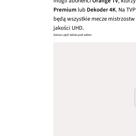
mogli abonenci
Orange TV
, którz
Premium
lub
Dekoder 4K
. Na TV
będą wszystkie mecze mistrzostw 
jakości UHD.
Dalsza część tekstu pod wideo