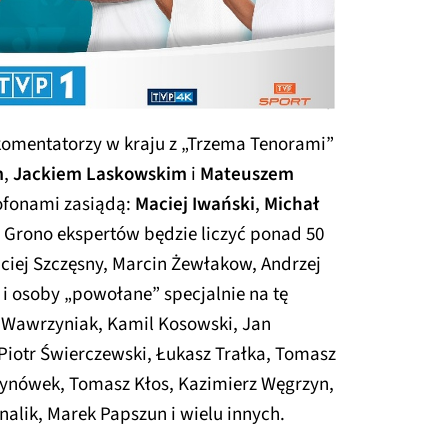
komentatorzy w kraju z „Trzema Tenorami”
m
,
Jackiem Laskowskim
i
Mateuszem
ofonami zasiądą:
Maciej Iwański
,
Michał
. Grono ekspertów będzie liczyć ponad 50
aciej Szczęsny, Marcin Żewłakow, Andrzej
k i osoby „powołane” specjalnie na tę
 Wawrzyniak, Kamil Kosowski, Jan
Piotr Świerczewski, Łukasz Trałka, Tomasz
zynówek, Tomasz Kłos, Kazimierz Węgrzyn,
alik, Marek Papszun i wielu innych.