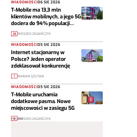
WIADOMOŚCI
06 SIE 2026
T-Mobile ma 13,3 mln
klientów mobilnych, a jego 5G
dociera do 94% populacji
Polski
MIESZKO ZAGAŃCZYK
18
WIADOMOŚCI
05 SIE 2026
Internet stacjonarny w
Polsce? Jeden operator
zdeklasował konkurencję
MARIAN SZUTIAK
1
WIADOMOŚCI
05 SIE 2026
T-Mobile uruchamia
dodatkowe pasma. Nowe
miejscowości w zasięgu 5G
MIESZKO ZAGAŃCZYK
6