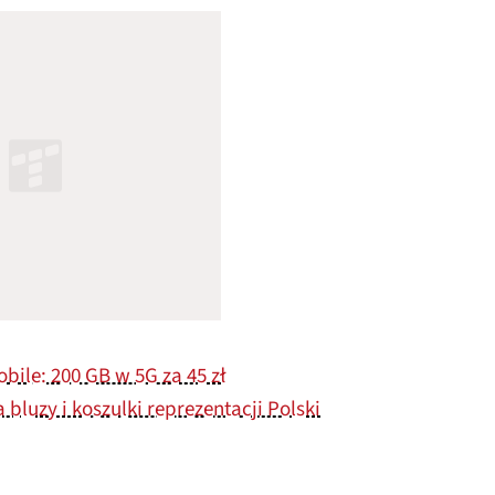
bile: 200 GB w 5G za 45 zł
 bluzy i koszulki reprezentacji Polski