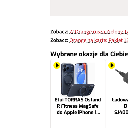
Zobacz:
W Orange rusza Zielony T
Zobacz:
Orange na kartę: Pakiet 12
Wybrane okazje dla Ciebie
Etui TORRAS Ostand
Ładow
R Fitness MagSafe
D
do Apple iPhone 17
SJ40
Pro Max Granatowy
178.99 zł
29.99 zł