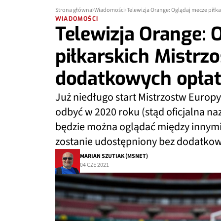
Strona główna
Wiadomości
Telewizja Orange: Oglądaj mecze piłk
WIADOMOŚCI
Telewizja Orange: 
piłkarskich Mistrz
dodatkowych opła
Już niedługo start Mistrzostw Europy 
odbyć w 2020 roku (stąd oficjalna n
będzie można oglądać między innymi 
zostanie udostępniony bez dodatkow
MARIAN SZUTIAK (MSNET)
04 CZE 2021