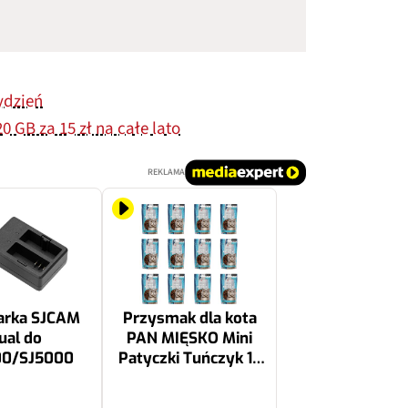
ydzień
0 GB za 15 zł na całe lato
REKLAMA
arka SJCAM
Przysmak dla kota
ual do
PAN MIĘSKO Mini
00/SJ5000
Patyczki Tuńczyk 12
x 50 g
79.46 zł