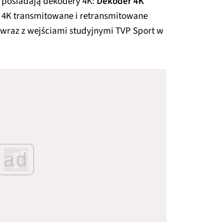
y posiadają dekodery 4K:
Dekoder 4K
P 4K transmitowane i retransmitowane
wraz z wejściami studyjnymi TVP Sport w
ad