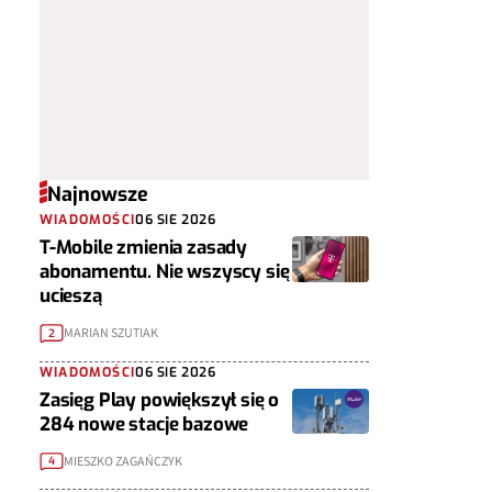
Najnowsze
WIADOMOŚCI
06 SIE 2026
T-Mobile zmienia zasady
abonamentu. Nie wszyscy się
ucieszą
MARIAN SZUTIAK
2
WIADOMOŚCI
06 SIE 2026
Zasięg Play powiększył się o
284 nowe stacje bazowe
MIESZKO ZAGAŃCZYK
4