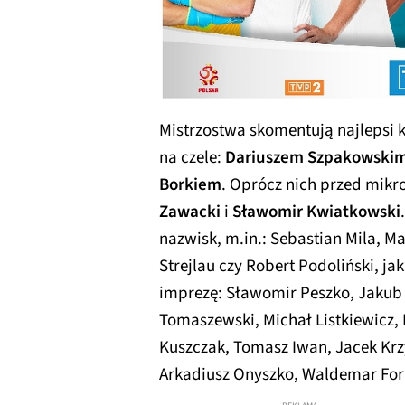
Mistrzostwa skomentują najlepsi 
na czele:
Dariuszem Szpakowski
Borkiem
. Oprócz nich przed mikr
Zawacki
i
Sławomir Kwiatkowski
nazwisk, m.in.: Sebastian Mila, M
Strejlau czy Robert Podoliński, ja
imprezę: Sławomir Peszko, Jakub
Tomaszewski, Michał Listkiewicz, 
Kuszczak, Tomasz Iwan, Jacek Kr
Arkadiusz Onyszko, Waldemar Forn