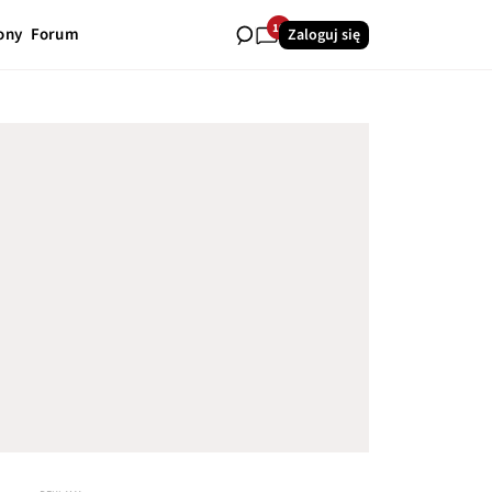
19
ony
Forum
Zaloguj się