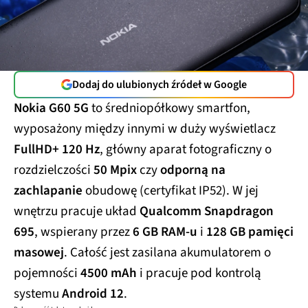
Dodaj do ulubionych źródeł w Google
Nokia G60 5G
to średniopółkowy smartfon,
wyposażony między innymi w duży wyświetlacz
FullHD+ 120 Hz
, główny aparat fotograficzny o
rozdzielczości
50 Mpix
czy
odporną na
zachlapanie
obudowę (certyfikat IP52). W jej
wnętrzu pracuje układ
Qualcomm Snapdragon
695
, wspierany przez
6 GB RAM-u
i
128 GB pamięci
masowej
. Całość jest zasilana akumulatorem o
pojemności
4500 mAh
i pracuje pod kontrolą
systemu
Android 12
.