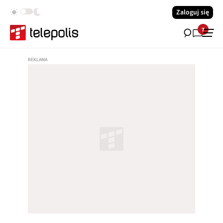
Zaloguj się
7