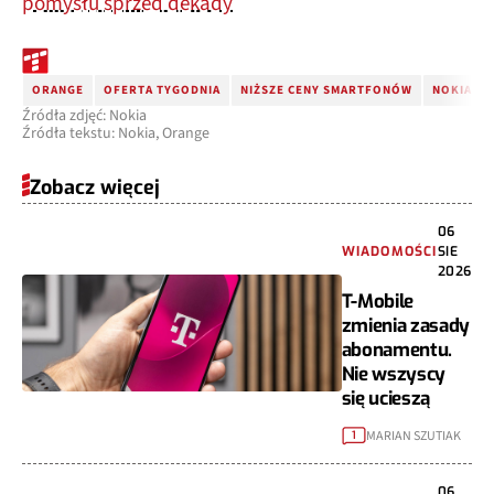
pomysłu sprzed dekady
ORANGE
OFERTA TYGODNIA
NIŻSZE CENY SMARTFONÓW
NOKIA G6
Źródła zdjęć: Nokia
Źródła tekstu: Nokia, Orange
Zobacz więcej
06
WIADOMOŚCI
SIE
2026
T-Mobile
zmienia zasady
abonamentu.
Nie wszyscy
się ucieszą
MARIAN SZUTIAK
1
06