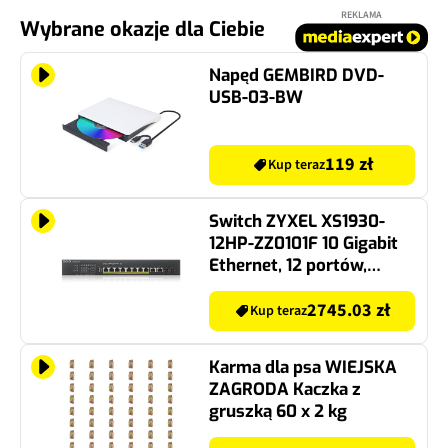
REKLAMA
Wybrane okazje dla Ciebie
Napęd GEMBIRD DVD-
USB-03-BW
119 zł
Kup teraz
Switch ZYXEL XS1930-
12HP-ZZ0101F 10 Gigabit
Ethernet, 12 portów,
Funkcja PoE, Zarządzalny
2745.03 zł
Kup teraz
Karma dla psa WIEJSKA
ZAGRODA Kaczka z
gruszką 60 x 2 kg