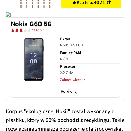
3021 zł
Kup teraz
Nokia G60 5G
238 opinii
Ekran
6.58" IPS LCD
Pamięć RAM
6 GB
Procesor
2.2 GHz
Zobacz więcej
Porównaj
Korpus "ekologicznej Nokii" został wykonany z
plastiku, który
w 60% pochodzi z recyklingu
. Takie
rozwiązanie zmniejsza obciążenie dla środowiska,