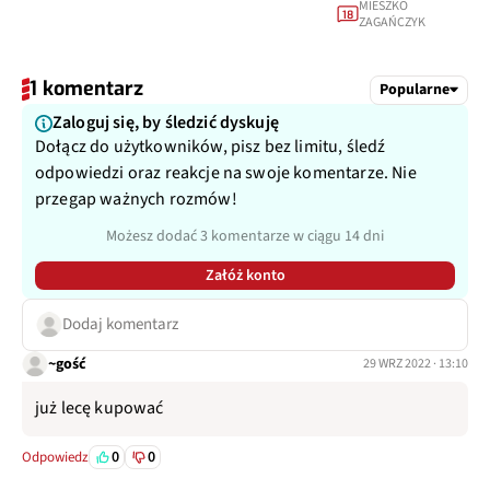
MIESZKO
18
ZAGAŃCZYK
1 komentarz
Popularne
Zaloguj się, by śledzić dyskuję
Dołącz do użytkowników, pisz bez limitu, śledź
odpowiedzi oraz reakcje na swoje komentarze. Nie
przegap ważnych rozmów!
Możesz dodać 3 komentarze w ciągu 14 dni
Załóż konto
Dodaj komentarz
~gość
29 WRZ 2022 · 13:10
już lecę kupować
0
0
Odpowiedz