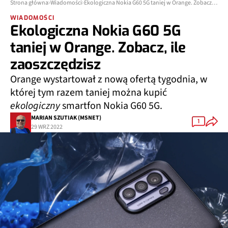
Strona główna
Wiadomości
Ekologiczna Nokia G60 5G taniej w Orange. Zobacz, ile zaoszczędzisz
WIADOMOŚCI
Ekologiczna Nokia G60 5G
taniej w Orange. Zobacz, ile
zaoszczędzisz
Orange wystartował z nową ofertą tygodnia, w
której tym razem taniej można kupić
ekologiczny
smartfon Nokia G60 5G.
MARIAN SZUTIAK (MSNET)
1
29 WRZ 2022