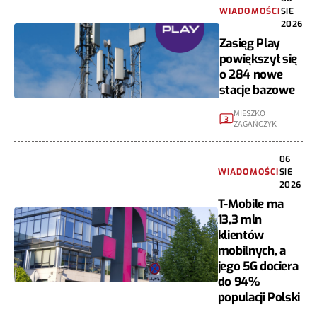
WIADOMOŚCI
SIE
2026
Zasięg Play
powiększył się
o 284 nowe
stacje bazowe
MIESZKO
3
ZAGAŃCZYK
06
WIADOMOŚCI
SIE
2026
T-Mobile ma
13,3 mln
klientów
mobilnych, a
jego 5G dociera
do 94%
populacji Polski