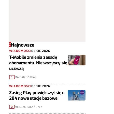
Najnowsze
WIADOMOŚCI
06 SIE 2026
T-Mobile zmienia zasady
abonamentu. Nie wszyscy się
ucieszą
MARIAN SZUTIAK
1
WIADOMOŚCI
06 SIE 2026
Zasięg Play powiększył się o
284 nowe stacje bazowe
MIESZKO ZAGAŃCZYK
3