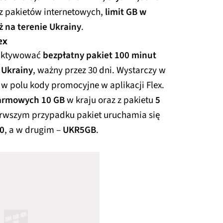
ą z pakietów internetowych,
limit GB w
ż na terenie Ukrainy
.
ex
 aktywować
bezpłatny pakiet 100 minut
 Ukrainy
, ważny przez 30 dni. Wystarczy w
w polu kody promocyjne w aplikacji Flex.
armowych 10 GB
w kraju oraz z pakietu
5
erwszym przypadku pakiet uruchamia się
0
, a w drugim –
UKR5GB
.