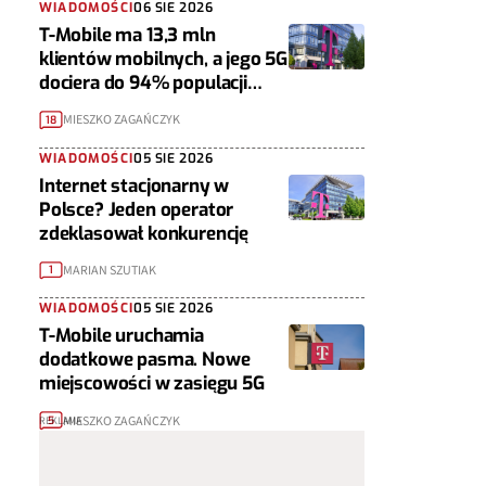
WIADOMOŚCI
06 SIE 2026
T-Mobile ma 13,3 mln
klientów mobilnych, a jego 5G
dociera do 94% populacji
Polski
MIESZKO ZAGAŃCZYK
18
WIADOMOŚCI
05 SIE 2026
Internet stacjonarny w
Polsce? Jeden operator
zdeklasował konkurencję
MARIAN SZUTIAK
1
WIADOMOŚCI
05 SIE 2026
T-Mobile uruchamia
dodatkowe pasma. Nowe
miejscowości w zasięgu 5G
MIESZKO ZAGAŃCZYK
5