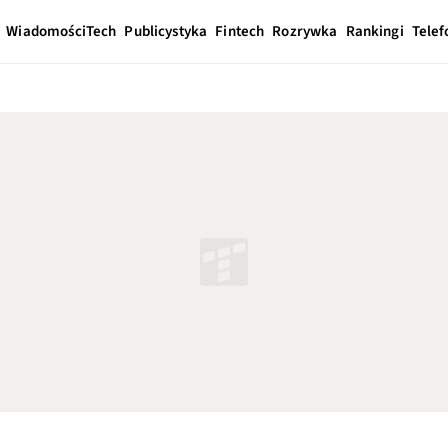
Wiadomości
Tech
Publicystyka
Fintech
Rozrywka
Rankingi
Telef