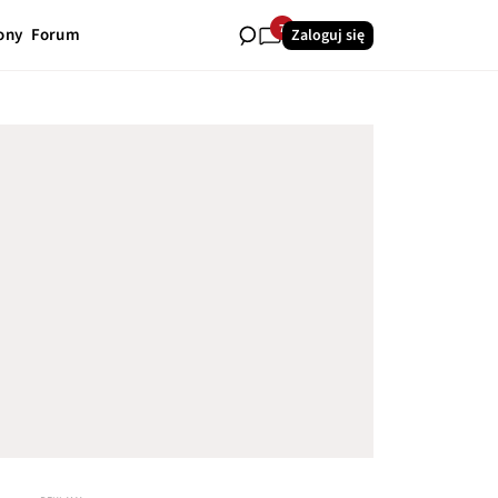
7
ony
Forum
Zaloguj się