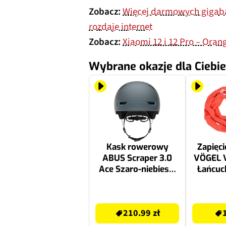
Zobacz:
Więcej darmowych gigaba
rozdaje internet
Zobacz:
Xiaomi 12 i 12 Pro – Oran
Wybrane okazje dla Ciebie
Kask rowerowy
Zapięc
ABUS Scraper 3.0
VÖGEL 
Ace Szaro-niebieski
Łańcuc
Miejski (rozmiar L)
249.99 zł
19.99 zł
210.99 zł