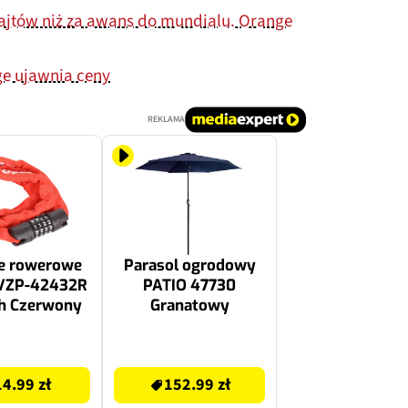
jtów niż za awans do mundialu. Orange
ge ujawnia ceny
REKLAMA
ie rowerowe
Parasol ogrodowy
VZP-42432R
PATIO 47730
h Czerwony
Granatowy
152.99 zł
14.99 zł
152.99 zł