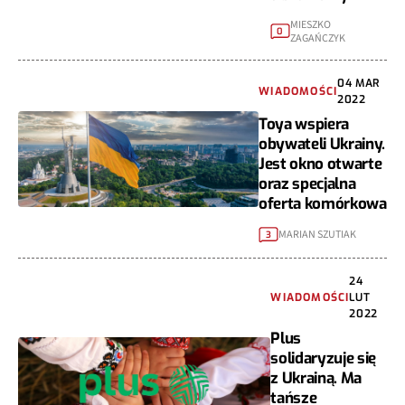
MIESZKO
0
ZAGAŃCZYK
04 MAR
WIADOMOŚCI
2022
Toya wspiera
obywateli Ukrainy.
Jest okno otwarte
oraz specjalna
oferta komórkowa
MARIAN SZUTIAK
3
24
WIADOMOŚCI
LUT
2022
Plus
solidaryzuje się
z Ukrainą. Ma
tańsze