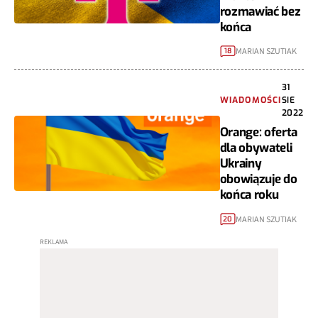
rozmawiać bez
końca
MARIAN SZUTIAK
18
31
WIADOMOŚCI
SIE
2022
Orange: oferta
dla obywateli
Ukrainy
obowiązuje do
końca roku
MARIAN SZUTIAK
20