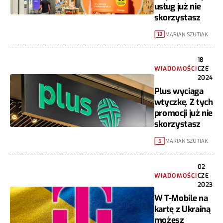
usług już nie
skorzystasz
MARIAN SZUTIAK
13
18
WIADOMOŚCI
CZE
2024
Plus wyciąga
wtyczkę. Z tych
promocji już nie
skorzystasz
MARIAN SZUTIAK
5
02
WIADOMOŚCI
CZE
2023
W T-Mobile na
kartę z Ukrainą
możesz