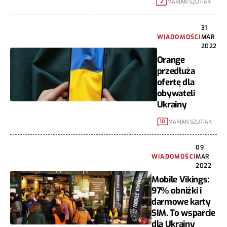
MARIAN SZUTIAK
2
31
WIADOMOŚCI
MAR
2022
Orange
przedłuża
ofertę dla
obywateli
Ukrainy
MARIAN SZUTIAK
10
09
WIADOMOŚCI
MAR
2022
Mobile Vikings:
97% obniżki i
darmowe karty
SIM. To wsparcie
dla Ukrainy