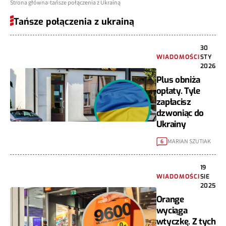
Strona główna
tańsze połączenia z Ukrainą
Tańsze połączenia z ukrainą
30
WIADOMOŚCI
STY
2026
Plus obniża
opłaty. Tyle
zapłacisz
dzwoniąc do
Ukrainy
MARIAN SZUTIAK
6
19
WIADOMOŚCI
SIE
2025
Orange
wyciąga
wtyczkę. Z tych