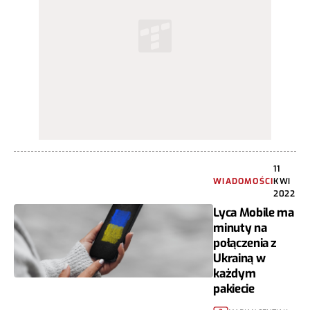
11
WIADOMOŚCI
KWI
2022
Lyca Mobile ma
minuty na
połączenia z
Ukrainą w
każdym
pakiecie