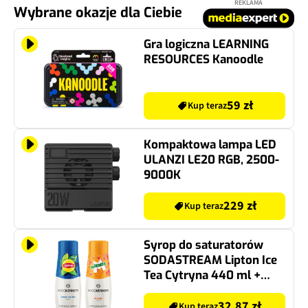
REKLAMA
Wybrane okazje dla Ciebie
Gra logiczna LEARNING
RESOURCES Kanoodle
59 zł
Kup teraz
Kompaktowa lampa LED
ULANZI LE20 RGB, 2500-
9000K
229 zł
Kup teraz
Syrop do saturatorów
SODASTREAM Lipton Ice
Tea Cytryna 440 ml +
Syrop do saturatorów
SODASTREAM Mirinda
32.87 zł
Kup teraz