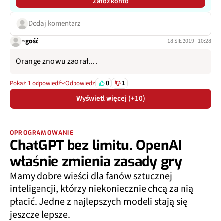
Załóż konto
Dodaj komentarz
~gość
18 SIE 2019 · 10:28
Orange znowu zaorał....
0
1
Pokaż 1 odpowiedź
Odpowiedz
Wyświetl więcej (+10)
OPROGRAMOWANIE
ChatGPT bez limitu. OpenAI
właśnie zmienia zasady gry
Mamy dobre wieści dla fanów sztucznej
inteligencji, którzy niekoniecznie chcą za nią
płacić. Jedne z najlepszych modeli stają się
jeszcze lepsze.