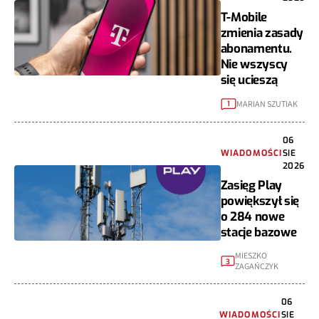
T-Mobile
zmienia zasady
abonamentu.
Nie wszyscy
się ucieszą
MARIAN SZUTIAK
1
06
WIADOMOŚCI
SIE
2026
Zasięg Play
powiększył się
o 284 nowe
stacje bazowe
MIESZKO
3
ZAGAŃCZYK
06
WIADOMOŚCI
SIE