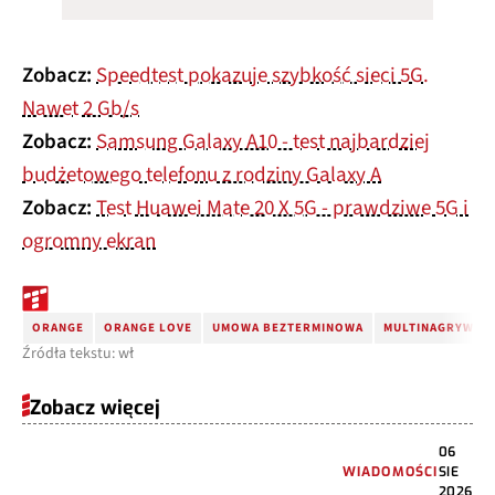
Zobacz:
Speedtest pokazuje szybkość sieci 5G.
Nawet 2 Gb/s
Zobacz:
Samsung Galaxy A10 - test najbardziej
budżetowego telefonu z rodziny Galaxy A
Zobacz:
Test Huawei Mate 20 X 5G - prawdziwe 5G i
ogromny ekran
ORANGE
ORANGE LOVE
UMOWA BEZTERMINOWA
MULTINAGRYWAR
Źródła tekstu: wł
Zobacz więcej
06
WIADOMOŚCI
SIE
2026