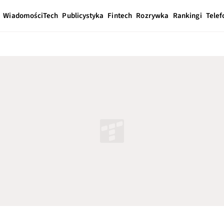
Wiadomości
Tech
Publicystyka
Fintech
Rozrywka
Rankingi
Telef