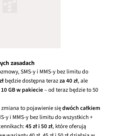
wych zasadach
ozmowy, SMS-y i MMS-y bez limitu do
zł
będzie dostępna teraz
za 40 zł
, ale
10 GB w pakiecie
– od teraz będzie to 50
zmiana to pojawienie się
dwóch całkiem
-y i MMS-y bez limitu do wszystkich +
cennikach:
45 zł i 50 zł
, które oferują
we warianty 40 zł, 45 zł i 50 zł działają w