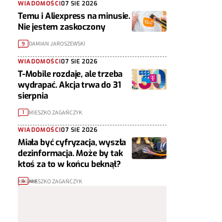
WIADOMOŚCI
07 SIE 2026
Temu i Aliexpress na minusie.
Nie jestem zaskoczony
DAMIAN JAROSZEWSKI
9
WIADOMOŚCI
07 SIE 2026
T-Mobile rozdaje, ale trzeba
wydrapać. Akcja trwa do 31
sierpnia
MIESZKO ZAGAŃCZYK
1
WIADOMOŚCI
07 SIE 2026
Miała być cyfryzacja, wyszła
dezinformacja. Może by tak
ktoś za to w końcu beknął?
MIESZKO ZAGAŃCZYK
4