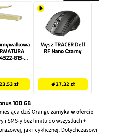
 umywalkowa
Mysz TRACER Deff
ARMATURA
RF Nano Czarny
4522-815-31
zczotkowane
27.32 zł
23.53 zł
27.32 zł
bonus 100 GB
miesiąca dziś Orange
zamyka w ofercie
i SMS-y bez limitu do wszystkich +
orazowej, jak i cyklicznej. Dotychczasowi