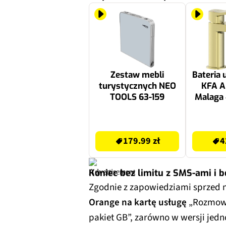
Zestaw mebli
Bateria
turystycznych NEO
KFA 
TOOLS 63-159
Malaga 
Złoto s
229.62 zł
423.53 zł
179.99 zł
4
Koniec bez limitu z SMS-ami i 
Zgodnie z zapowiedziami sprzed 
Orange na kartę usługę
„Rozmowy 
pakiet GB”, zarówno w wersji jedn