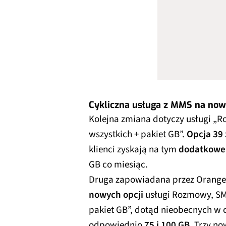
Cykliczna usługa z MMS na no
Kolejna zmiana dotyczy usługi „R
wszystkich + pakiet GB”.
Opcja 39 
klienci zyskają na tym
dodatkowe 
GB co miesiąc.
Druga zapowiadana przez Orange 
nowych opcji
usługi Rozmowy, SMS
pakiet GB”, dotąd nieobecnych w 
odpowiednio
75 i 100 GB
. Trzy no