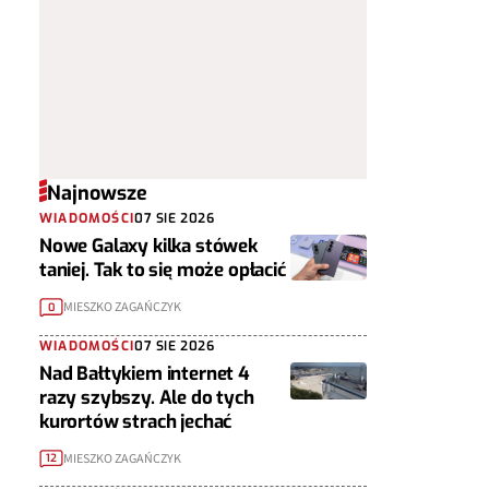
Najnowsze
WIADOMOŚCI
07 SIE 2026
Nowe Galaxy kilka stówek
taniej. Tak to się może opłacić
MIESZKO ZAGAŃCZYK
0
WIADOMOŚCI
07 SIE 2026
Nad Bałtykiem internet 4
razy szybszy. Ale do tych
kurortów strach jechać
MIESZKO ZAGAŃCZYK
12