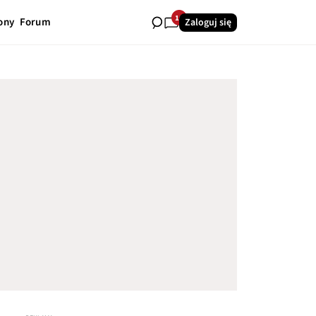
16
ony
Forum
Zaloguj się