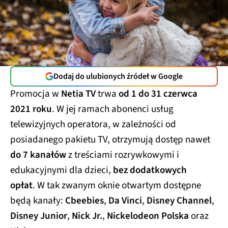
Dodaj do ulubionych źródeł w Google
Promocja w
Netia TV
trwa
od 1 do 31 czerwca
2021 roku
. W jej ramach abonenci usług
telewizyjnych operatora, w zależności od
posiadanego pakietu TV, otrzymują dostęp nawet
do 7 kanałów
z treściami rozrywkowymi i
edukacyjnymi dla dzieci,
bez dodatkowych
opłat
. W tak zwanym oknie otwartym dostępne
będą kanały:
Cbeebies
,
Da Vinci
,
Disney Channel
,
Disney Junior
,
Nick Jr.
,
Nickelodeon Polska
oraz