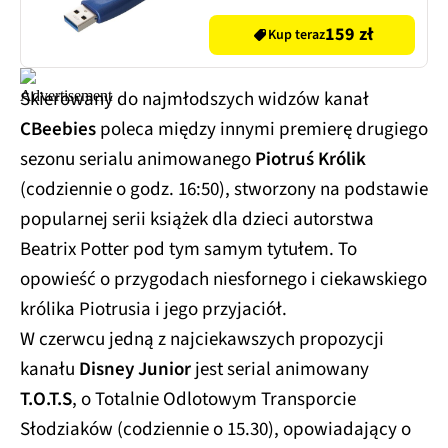
Odczyt 300 Mb/s, Zapis
70 Mb/s Niebiesko-czarny
159 zł
Kup teraz
Skierowany do najmłodszych widzów kanał
CBeebies
poleca między innymi premierę drugiego
sezonu serialu animowanego
Piotruś Królik
(codziennie o godz. 16:50), stworzony na podstawie
popularnej serii książek dla dzieci autorstwa
Beatrix Potter pod tym samym tytułem. To
opowieść o przygodach niesfornego i ciekawskiego
królika Piotrusia i jego przyjaciół.
W czerwcu jedną z najciekawszych propozycji
kanału
Disney Junior
jest serial animowany
T.O.T.S
, o Totalnie Odlotowym Transporcie
Słodziaków (codziennie o 15.30), opowiadający o