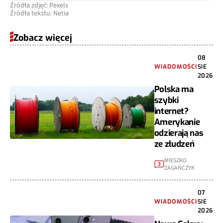
Źródła zdjęć: Pexels
Źródła tekstu: Netia
Zobacz więcej
08
WIADOMOŚCI
SIE
2026
Polska ma
szybki
internet?
Amerykanie
odzierają nas
ze złudzeń
MIESZKO
3
ZAGAŃCZYK
07
WIADOMOŚCI
SIE
2026