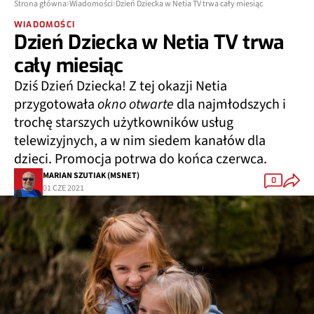
Strona główna
Wiadomości
Dzień Dziecka w Netia TV trwa cały miesiąc
WIADOMOŚCI
Dzień Dziecka w Netia TV trwa
cały miesiąc
Dziś Dzień Dziecka! Z tej okazji Netia
przygotowała
okno otwarte
dla najmłodszych i
trochę starszych użytkowników usług
telewizyjnych, a w nim siedem kanałów dla
dzieci. Promocja potrwa do końca czerwca.
MARIAN SZUTIAK (MSNET)
0
01 CZE 2021