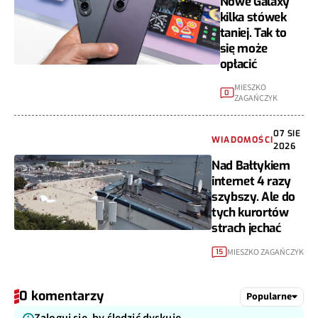
Nowe Galaxy
kilka stówek
taniej. Tak to
się może
opłacić
MIESZKO
0
ZAGAŃCZYK
07 SIE
WIADOMOŚCI
2026
Nad Bałtykiem
internet 4 razy
szybszy. Ale do
tych kurortów
strach jechać
MIESZKO ZAGAŃCZYK
15
0 komentarzy
Popularne