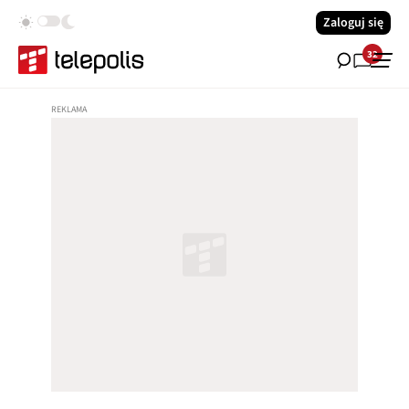
Zaloguj się
32