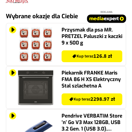
300 Mbps
REKLAMA
Wybrane okazje dla Ciebie
Przysmak dla psa MR.
PRETZEL Paluszki z kaczki
9 x 500 g
126.8 zł
Kup teraz
Piekarnik FRANKE Maris
FMA 86 H XS Elektryczny
Stal szlachetna A
2298.97 zł
Kup teraz
Pendrive VERBATIM Store
‘n’ Go V3 Max 128GB, USB
3.2 Gen. 1 (USB 3.0),