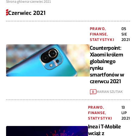
Strona główna
czerwiec 2021
Czerwiec 2021
PRAWO,
05
FINANSE,
SIE
STATYSTYKI
2021
Counterpoint:
Xiaomi królem
globalnego
rynku
smartfonów w
czerwcu 2021
MARIAN SZUTIAK
0
PRAWO,
13
FINANSE,
LIP
STATYSTYKI
2021
Inea i T-Mobile
wciąż z