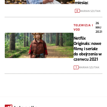
miesiąc
MARIAN SZUTIAK
0
26
TELEWIZJA I
MAJ
VOD
2021
Netflix
Originals: nowe
filmy i seriale
do obejrzenia w
czerwcu 2021
MARIAN SZUTIAK
1