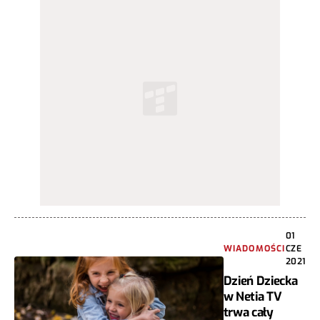
01
WIADOMOŚCI
CZE
2021
Dzień Dziecka
w Netia TV
trwa cały