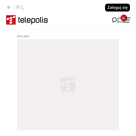
Zaloguj się
11