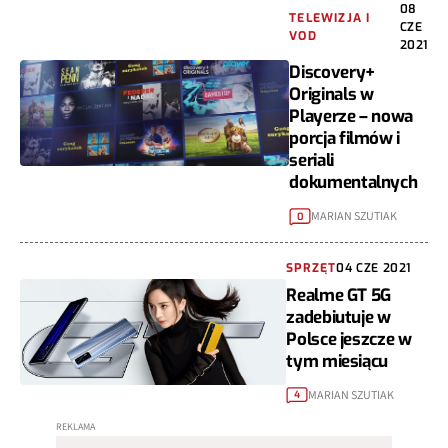
08
TELEWIZJA I
CZE
VOD
2021
Discovery+
Originals w
Playerze – nowa
porcja filmów i
seriali
dokumentalnych
MARIAN SZUTIAK
0
SPRZĘT
04 CZE 2021
Realme GT 5G
zadebiutuje w
Polsce jeszcze w
tym miesiącu
MARIAN SZUTIAK
4