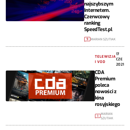
najszybszym
Internetem.
Czerwcowy
ranking
SpeedTest.pl
MARIAN SZUTIAK
9
17
TELEWIZJA
CZE
I VOD
2021
CDA
Premium
poleca
nowości z
kina
rosyjskiego
MARIAN
1
SZUTIAK