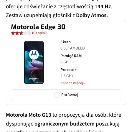
oferuje odświeżanie z częstotliwością
144 Hz
.
Zestaw uzupełniają głośniki z
Dolby Atmos.
Motorola Edge 30
163 opinii
Ekran
6.50" AMOLED
Pamięć RAM
8 GB
Procesor
2.5 GHz
Zobacz więcej
Porównaj
Motorola Moto G13
to propozycja dla osób, które
dysponując
ograniczonym budżetem
poszukują