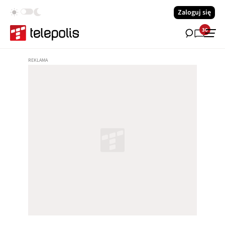
Zaloguj się
30