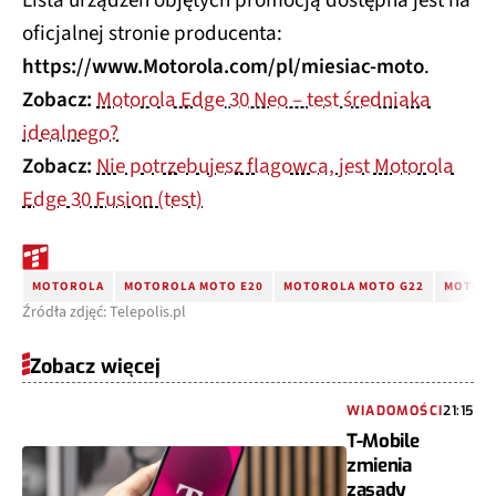
Lista urządzeń objętych promocją dostępna jest na
oficjalnej stronie producenta:
https://www.Motorola.com/pl/miesiac-moto
.
Zobacz:
Motorola Edge 30 Neo – test średniaka
idealnego?
Zobacz:
Nie potrzebujesz flagowca, jest Motorola
Edge 30 Fusion (test)
MOTOROLA
MOTOROLA MOTO E20
MOTOROLA MOTO G22
MOTORO
Źródła zdjęć: Telepolis.pl
Zobacz więcej
WIADOMOŚCI
21:15
T-Mobile
zmienia
zasady