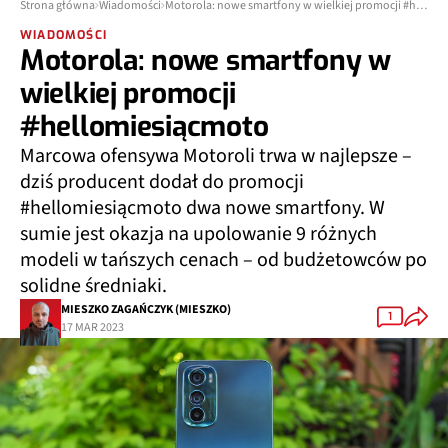
Strona główna
Wiadomości
Motorola: nowe smartfony w wielkiej promocji #hellomiesiącmoto
WIADOMOŚCI
Motorola: nowe smartfony w
wielkiej promocji
#hellomiesiącmoto
Marcowa ofensywa Motoroli trwa w najlepsze –
dziś producent dodał do promocji
#hellomiesiącmoto dwa nowe smartfony. W
sumie jest okazja na upolowanie 9 różnych
modeli w tańszych cenach – od budżetowców po
solidne średniaki.
MIESZKO ZAGAŃCZYK (MIESZKO)
1
17 MAR 2023