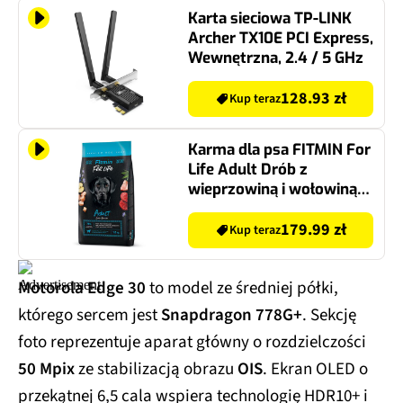
Karta sieciowa TP-LINK
Archer TX10E PCI Express,
Wewnętrzna, 2.4 / 5 GHz
128.93 zł
Kup teraz
Karma dla psa FITMIN For
Life Adult Drób z
wieprzowiną i wołowiną
12 kg
179.99 zł
Kup teraz
Motorola Edge 30
to model ze średniej półki,
którego sercem jest
Snapdragon 778G+
. Sekcję
foto reprezentuje aparat główny o rozdzielczości
50 Mpix
ze stabilizacją obrazu
OIS
. Ekran OLED o
przekątnej 6,5 cala wspiera technologię HDR10+ i