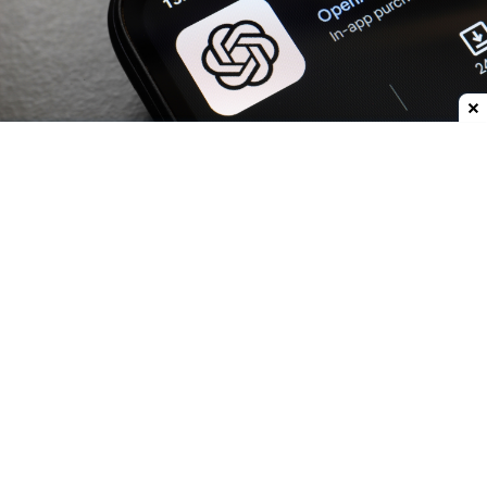
Dodaj do ulubionych źródeł w Google
OpenAI
zwiększa możliwości
ChatGPT.
Darmowi
użytkownicy oraz abonenci najtańszego planu Go
już w przyszłym tygodniu otrzymają
nielimitowany dostęp do rozmów tekstowych.
Znikną więc ograniczenia dla zwykłych
wiadomości, które obecnie mogą przerywać
dłuższe konwersacje.