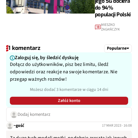
jego 5G dociera
do 94%
populacji Polski
MIESZKO
18
ZAGAŃCZYK
1 komentarz
Popularne
Zaloguj się, by śledzić dyskuję
Dołącz do użytkowników, pisz bez limitu, śledź
odpowiedzi oraz reakcje na swoje komentarze. Nie
przegap ważnych rozmów!
Możesz dodać 3 komentarze w ciągu 14 dni
Załóż konto
Dodaj komentarz
~gość
17 MAR 2023 · 16:08