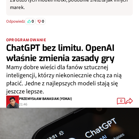
Za duzo tych modeli motki, podobnie zreszta jak innych
marek.
0
0
Odpowiedz
OPROGRAMOWANIE
ChatGPT bez limitu. OpenAI
właśnie zmienia zasady gry
Mamy dobre wieści dla fanów sztucznej
inteligencji, którzy niekoniecznie chcą za nią
płacić. Jedne z najlepszych modeli stają się
jeszcze lepsze.
PRZEMYSŁAW BANASIAK (YOKAI)
0
21:46