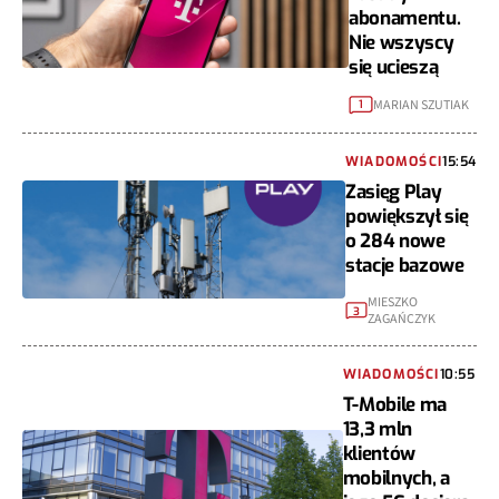
abonamentu.
Nie wszyscy
się ucieszą
MARIAN SZUTIAK
1
WIADOMOŚCI
15:54
Zasięg Play
powiększył się
o 284 nowe
stacje bazowe
MIESZKO
3
ZAGAŃCZYK
WIADOMOŚCI
10:55
T-Mobile ma
13,3 mln
klientów
mobilnych, a