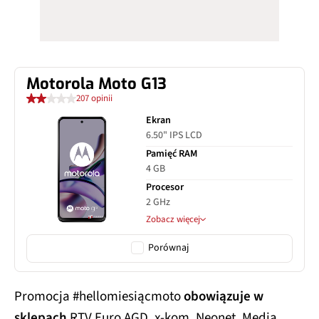
Motorola Moto G13
207 opinii
Ekran
6.50" IPS LCD
Pamięć RAM
4 GB
Procesor
2 GHz
Zobacz więcej
Porównaj
Promocja #hellomiesiącmoto
obowiązuje w
sklepach
RTV Euro AGD, x-kom, Neonet, Media