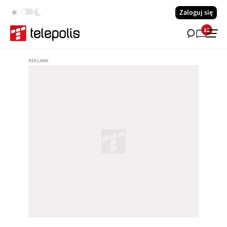
Zaloguj się
12