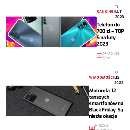
19
RANKINGI
LUT
2023
Telefon do
700 zł – TOP
5 na luty
2023
ARKADIUSZ
5
BAŁA
18
WIADOMOŚCI
LIS
2022
Motorola: 12
tańszych
smartfonów na
Black Friday. Są
niezłe okazje
MIESZKO
3