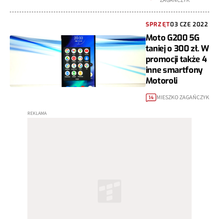
ZAGAŃCZYK
SPRZĘT
03 CZE 2022
Moto G200 5G
taniej o 300 zł. W
promocji także 4
inne smartfony
Motoroli
MIESZKO ZAGAŃCZYK
14