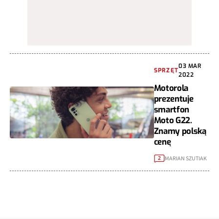
03 MAR
SPRZĘT
2022
Motorola
prezentuje
smartfon
Moto G22.
Znamy polską
cenę
MARIAN SZUTIAK
2