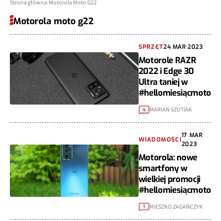
Strona główna
Motorola Moto G22
Motorola moto g22
SPRZĘT
24 MAR 2023
Motorole RAZR
2022 i Edge 30
Ultra taniej w
#hellomiesiącmoto
MARIAN SZUTIAK
4
17 MAR
WIADOMOŚCI
2023
Motorola: nowe
smartfony w
wielkiej promocji
#hellomiesiącmoto
MIESZKO ZAGAŃCZYK
1