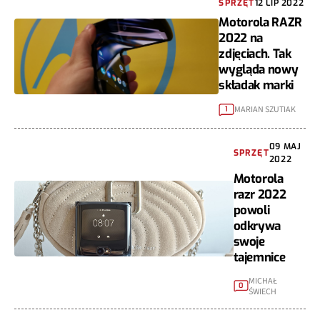
SPRZĘT
12 LIP 2022
Motorola RAZR
2022 na
zdjęciach. Tak
wygląda nowy
składak marki
MARIAN SZUTIAK
1
09 MAJ
SPRZĘT
2022
Motorola
razr 2022
powoli
odkrywa
swoje
tajemnice
MICHAŁ
0
ŚWIECH