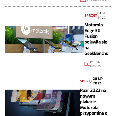
01 SIE
SPRZĘT
2022
Motorola
Edge 30
Fusion
pojawiła się
na
GeekBenchu
PATRYK
1
ŁOBAZA
28 LIP
SPRZĘT
2022
Razr 2022 na
nowym
plakacie.
Motorola
przypomina o