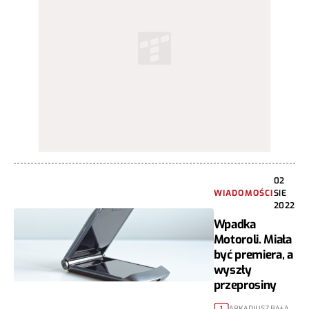
02
WIADOMOŚCI
SIE
2022
Wpadka
Motoroli. Miała
być premiera, a
wyszły
przeprosiny
ARKADIUSZ BAŁA
1