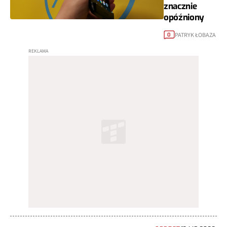
znacznie
opóźniony
PATRYK ŁOBAZA
0