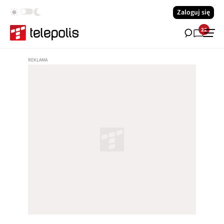
Zaloguj się
22