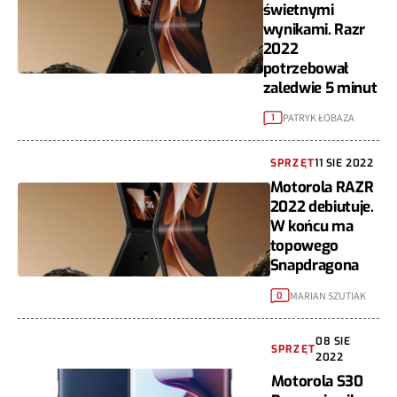
świetnymi
wynikami. Razr
2022
potrzebował
zaledwie 5 minut
PATRYK ŁOBAZA
1
SPRZĘT
11 SIE 2022
Motorola RAZR
2022 debiutuje.
W końcu ma
topowego
Snapdragona
MARIAN SZUTIAK
0
08 SIE
SPRZĘT
2022
Motorola S30