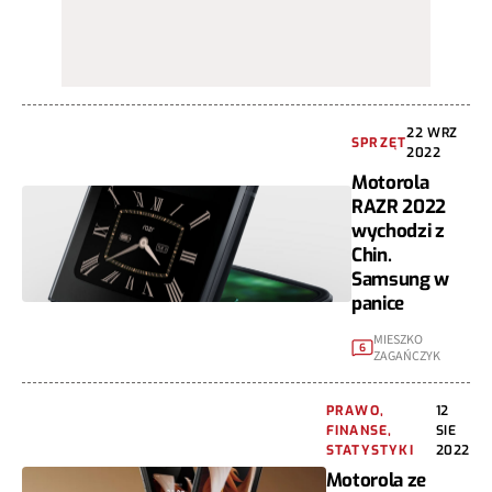
22 WRZ
SPRZĘT
2022
Motorola
RAZR 2022
wychodzi z
Chin.
Samsung w
panice
MIESZKO
6
ZAGAŃCZYK
PRAWO,
12
FINANSE,
SIE
STATYSTYKI
2022
Motorola ze