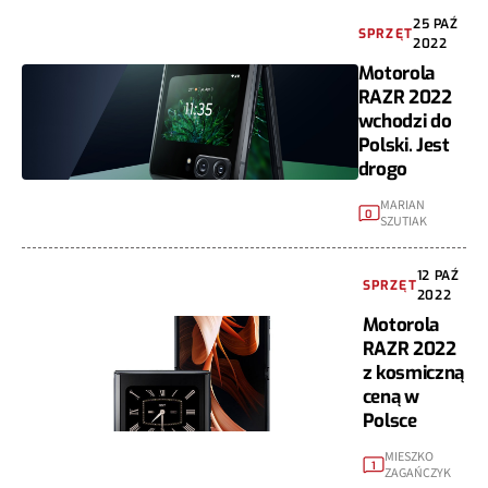
25 PAŹ
SPRZĘT
2022
Motorola
RAZR 2022
wchodzi do
Polski. Jest
drogo
MARIAN
0
SZUTIAK
12 PAŹ
SPRZĘT
2022
Motorola
RAZR 2022
z kosmiczną
ceną w
Polsce
MIESZKO
1
ZAGAŃCZYK