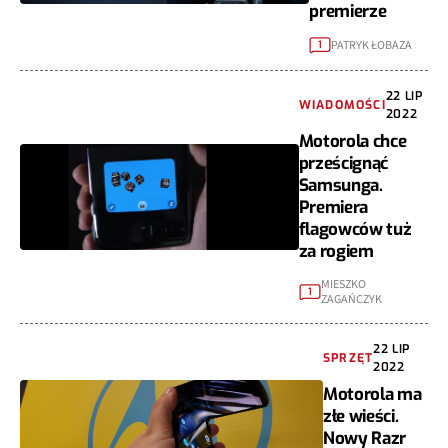
premierze
PATRYK ŁOBAZA
1
22 LIP
WIADOMOŚCI
2022
Motorola chce
prześcignąć
Samsunga.
Premiera
flagowców tuż
za rogiem
MIESZKO
1
ZAGAŃCZYK
22 LIP
SPRZĘT
2022
Motorola ma
złe wieści.
Nowy Razr