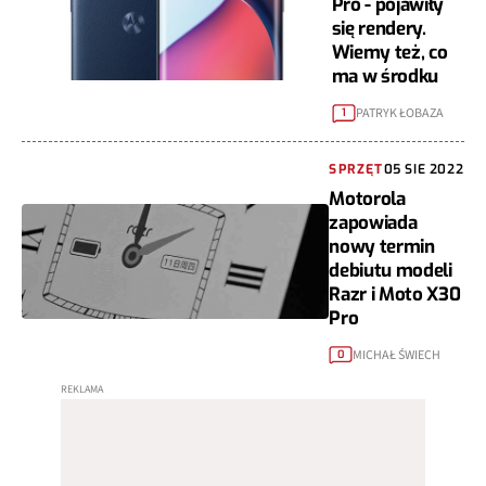
Pro - pojawiły
się rendery.
Wiemy też, co
ma w środku
PATRYK ŁOBAZA
1
SPRZĘT
05 SIE 2022
Motorola
zapowiada
nowy termin
debiutu modeli
Razr i Moto X30
Pro
MICHAŁ ŚWIECH
0