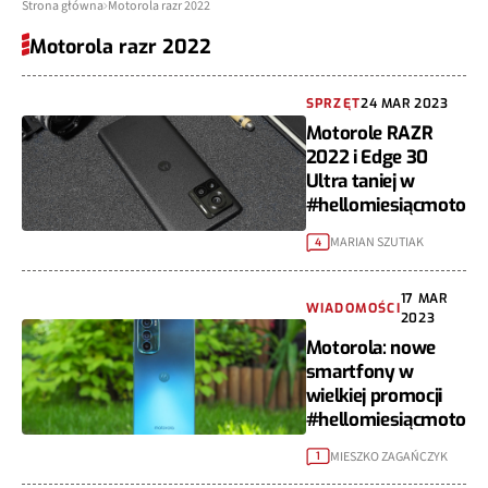
Strona główna
Motorola razr 2022
Motorola razr 2022
SPRZĘT
24 MAR 2023
Motorole RAZR
2022 i Edge 30
Ultra taniej w
#hellomiesiącmoto
MARIAN SZUTIAK
4
17 MAR
WIADOMOŚCI
2023
Motorola: nowe
smartfony w
wielkiej promocji
#hellomiesiącmoto
MIESZKO ZAGAŃCZYK
1