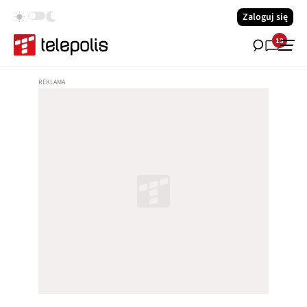
Zaloguj się
13