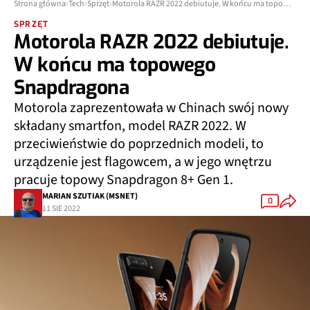
Strona główna
Tech
Sprzęt
Motorola RAZR 2022 debiutuje. W końcu ma topowego Snapdragona
SPRZĘT
Motorola RAZR 2022 debiutuje.
W końcu ma topowego
Snapdragona
Motorola zaprezentowała w Chinach swój nowy
składany smartfon, model RAZR 2022. W
przeciwieństwie do poprzednich modeli, to
urządzenie jest flagowcem, a w jego wnętrzu
pracuje topowy Snapdragon 8+ Gen 1.
MARIAN SZUTIAK (MSNET)
0
11 SIE 2022