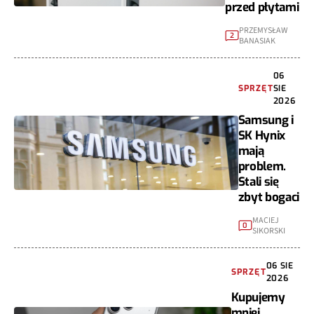
przed płytami
PRZEMYSŁAW
2
BANASIAK
06
SPRZĘT
SIE
2026
Samsung i
SK Hynix
mają
problem.
Stali się
zbyt bogaci
MACIEJ
0
SIKORSKI
06 SIE
SPRZĘT
2026
Kupujemy
mniej