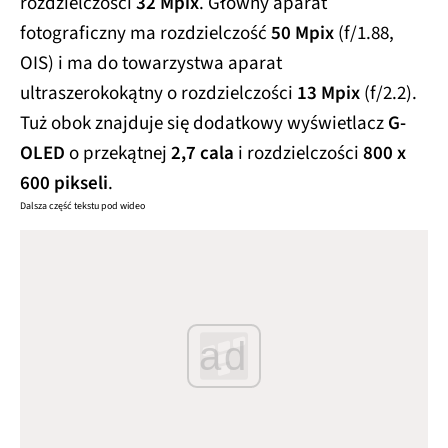
rozdzielczości
32 Mpix
. Główny aparat
fotograficzny ma rozdzielczość
50 Mpix
(f/1.88,
OIS) i ma do towarzystwa aparat
ultraszerokokątny o rozdzielczości
13 Mpix
(f/2.2).
Tuż obok znajduje się dodatkowy wyświetlacz
G-
OLED
o przekątnej
2,7 cala
i rozdzielczości
800 x
600 pikseli
.
Dalsza część tekstu pod wideo
ad