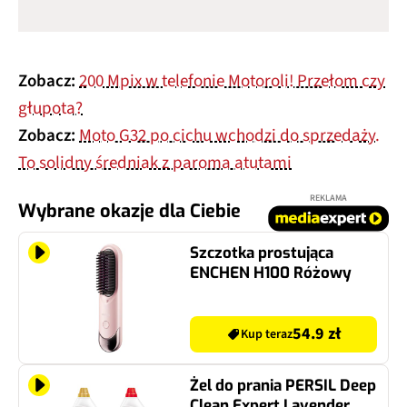
Zobacz:
200 Mpix w telefonie Motoroli! Przełom czy
głupota?
Zobacz:
Moto G32 po cichu wchodzi do sprzedaży.
To solidny średniak z paroma atutami
REKLAMA
Wybrane okazje dla Ciebie
Szczotka prostująca
ENCHEN H100 Różowy
54.9 zł
Kup teraz
Żel do prania PERSIL Deep
Clean Expert Lavender