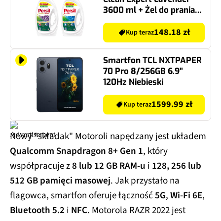
3600 ml + Żel do prania
PERSIL Regular 3960 ml
148.18 zł
Kup teraz
Smartfon TCL NXTPAPER
70 Pro 8/256GB 6.9"
120Hz Niebieski
1599.99 zł
Kup teraz
Nowy "składak" Motoroli napędzany jest układem
Qualcomm Snapdragon 8+ Gen 1
, który
współpracuje z
8 lub 12 GB RAM-u
i
128, 256 lub
512 GB pamięci masowej
. Jak przystało na
flagowca, smartfon oferuje łączność
5G
,
Wi-Fi 6E
,
Bluetooth 5.2
i
NFC
. Motorola RAZR 2022 jest