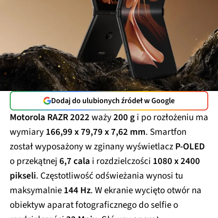
Dodaj do ulubionych źródeł w Google
Motorola RAZR 2022
waży
200 g
i po rozłożeniu ma
wymiary
166,99 x 79,79 x 7,62 mm
. Smartfon
został wyposażony w zginany wyświetlacz
P-OLED
o przekątnej
6,7 cala
i rozdzielczości
1080 x 2400
pikseli
. Częstotliwość odświeżania wynosi tu
maksymalnie
144 Hz
. W ekranie wycięto otwór na
obiektyw aparat fotograficznego do selfie o