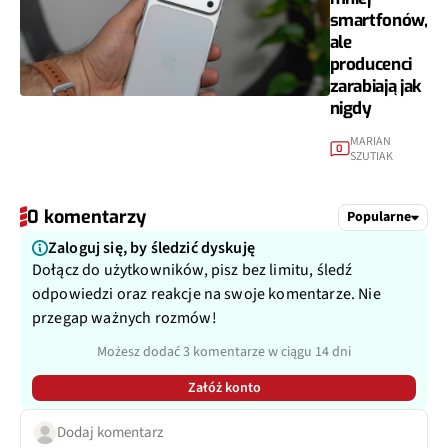
smartfonów,
ale
producenci
zarabiają jak
nigdy
MARIAN
0
SZUTIAK
0 komentarzy
Popularne
Zaloguj się, by śledzić dyskuję
Dołącz do użytkowników, pisz bez limitu, śledź
odpowiedzi oraz reakcje na swoje komentarze. Nie
przegap ważnych rozmów!
Możesz dodać 3 komentarze w ciągu 14 dni
Załóż konto
Dodaj komentarz