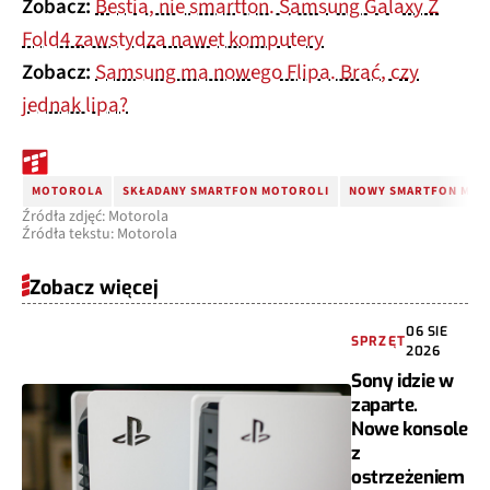
Zobacz:
Bestia, nie smartfon. Samsung Galaxy Z
Fold4 zawstydza nawet komputery
Zobacz:
Samsung ma nowego Flipa. Brać, czy
jednak lipa?
MOTOROLA
SKŁADANY SMARTFON MOTOROLI
NOWY SMARTFON MO
Źródła zdjęć: Motorola
Źródła tekstu: Motorola
Zobacz więcej
06 SIE
SPRZĘT
2026
Sony idzie w
zaparte.
Nowe konsole
z
ostrzeżeniem