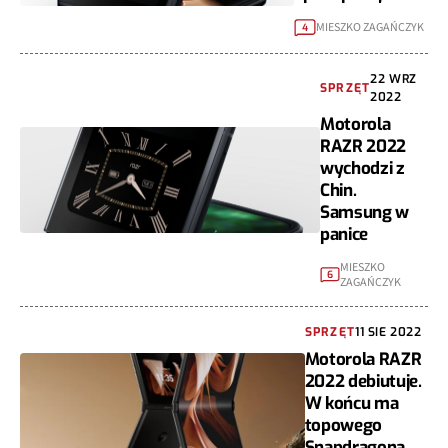
MIESZKO ZAGAŃCZYK
4
22 WRZ
SPRZĘT
2022
Motorola
RAZR 2022
wychodzi z
Chin.
Samsung w
panice
MIESZKO
6
ZAGAŃCZYK
SPRZĘT
11 SIE 2022
Motorola RAZR
2022 debiutuje.
W końcu ma
topowego
Snapdragona