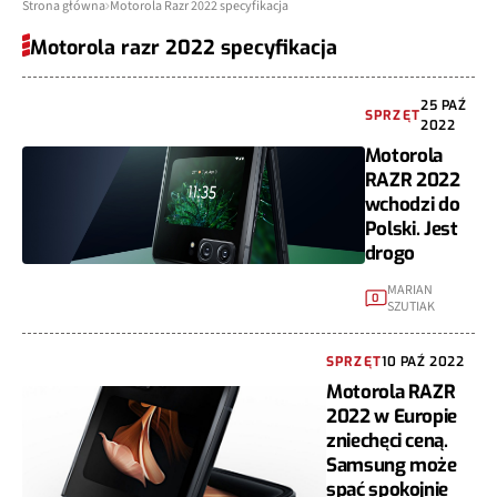
Strona główna
Motorola Razr 2022 specyfikacja
Motorola razr 2022 specyfikacja
25 PAŹ
SPRZĘT
2022
Motorola
RAZR 2022
wchodzi do
Polski. Jest
drogo
MARIAN
0
SZUTIAK
SPRZĘT
10 PAŹ 2022
Motorola RAZR
2022 w Europie
zniechęci ceną.
Samsung może
spać spokojnie