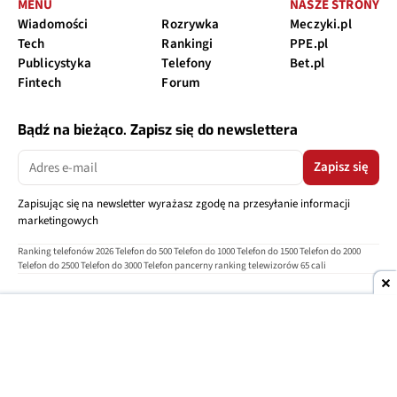
MENU
NASZE STRONY
Wiadomości
Rozrywka
Meczyki.pl
Tech
Rankingi
PPE.pl
Publicystyka
Telefony
Bet.pl
Fintech
Forum
Bądź na bieżąco. Zapisz się do newslettera
Zapisz się
Zapisując się na newsletter wyrażasz zgodę na przesyłanie informacji
marketingowych
Ranking telefonów 2026
Telefon do 500
Telefon do 1000
Telefon do 1500
Telefon do 2000
Telefon do 2500
Telefon do 3000
Telefon pancerny
ranking telewizorów 65 cali
O nas
Reklama
Regulamin
Polityka prywatności
Kontakt
Ustawienia prywatności
Copyright © 2004-2026
TELEPOLIS.PL
Telepolis.pl
jest częścią
OV Grupa sp. z o.o.