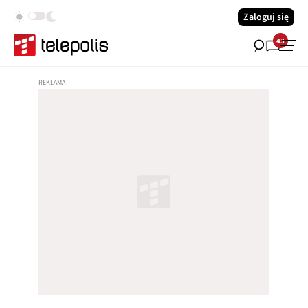
Zaloguj się
43