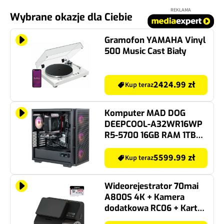
REKLAMA
Wybrane okazje dla Ciebie
Gramofon YAMAHA Vinyl
500 Music Cast Biały
2424.99 zł
Kup teraz
Komputer MAD DOG
DEEPCOOL-A32WR16WP
R5-5700 16GB RAM 1TB
SSD GeForce RTX5060
DLSS 4.5 Wi-Fi Windows
5599.99 zł
Kup teraz
11 Professional
Wideorejestrator 70mai
A800S 4K + Kamera
dodatkowa RC06 + Karta
pamięci KINGSTON