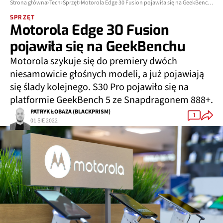
Strona główna
Tech
Sprzęt
Motorola Edge 30 Fusion pojawiła się na GeekBenchu
SPRZĘT
Motorola Edge 30 Fusion
pojawiła się na GeekBenchu
Motorola szykuje się do premiery dwóch
niesamowicie głośnych modeli, a już pojawiają
się ślady kolejnego. S30 Pro pojawiło się na
platformie GeekBench 5 ze Snapdragonem 888+.
PATRYK ŁOBAZA (BLACKPRISM)
1
01 SIE 2022