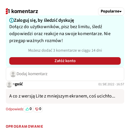
1 komentarz
Popularne
Zaloguj się, by śledzić dyskuję
Dołącz do użytkowników, pisz bez limitu, śledź
odpowiedzi oraz reakcje na swoje komentarze. Nie
przegap ważnych rozmów!
Możesz dodać 3 komentarze w ciągu 14 dni
Załóż konto
Dodaj komentarz
~gość
01 SIE 2022 · 16:57
A co z wersją Lite z mniejszym ekranem, coś ucichło...
0
0
Odpowiedz
OPROGRAMOWANIE