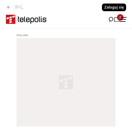
Zaloguj się
7