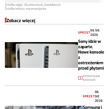
Źródła zdjęć: Shutterstock, GeekBench
Źródła tekstu: mysmartprice
Zobacz więcej
06 SIE
SPRZĘT
2026
Sony idzie w
zaparte.
Nowe konsole
z
ostrzeżeniem
przed płytami
PRZEMYSŁAW
2
BANASIAK
06
SPRZĘT
SIE
2026
Samsung i