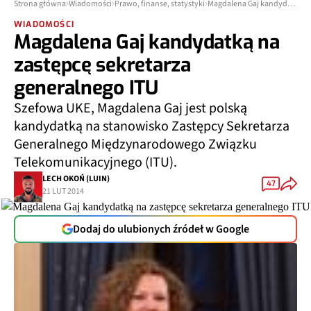
Strona główna
Wiadomości
Prawo, finanse, statystyki
Magdalena Gaj kandydatką na zastępcę sekretarza generalnego ITU
WIADOMOŚCI
Magdalena Gaj kandydatką na
zastępcę sekretarza
generalnego ITU
Szefowa UKE, Magdalena Gaj jest polską
kandydatką na stanowisko Zastępcy Sekretarza
Generalnego Międzynarodowego Związku
Telekomunikacyjnego (ITU).
LECH OKOŃ (LUIN)
47
21 LUT 2014
Dodaj do ulubionych źródeł w Google