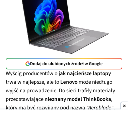
Dodaj do ulubionych źródeł w Google
Wyścig producentów o
jak najcieńsze laptopy
trwa w najlepsze, ale to
Lenovo
może niedługo
wyjść na prowadzenie. Do sieci trafiły materiały
przedstawiające
nieznany model ThinkBooka
,
który ma być rozwijany pod nazwą
"Aeroblade"
.
Jego obudowa wygląda
wręcz absurdalnie
smukło.