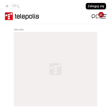
Zaloguj się
25