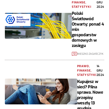
FINANSE,
GRU
STATYSTYKI
2024
Polski
Światłowód
Otwarty: ponad 4
mln
gospodarstw
domowych w
zasięgu
MIESZKO ZAGAŃCZYK
12
PRAWO,
14
FINANSE,
GRU
STATYSTYKI
2024
Kupujesz w
sieci? Pilna
sprawa. Nowe
przepisy
weszły 13
grudnia