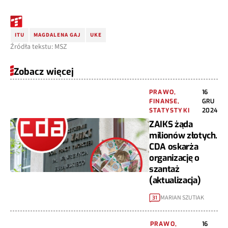
ITU
MAGDALENA GAJ
UKE
Źródła tekstu: MSZ
Zobacz więcej
PRAWO,
16
FINANSE,
GRU
STATYSTYKI
2024
ZAIKS żąda
milionów złotych.
CDA oskarża
organizację o
szantaż
(aktualizacja)
MARIAN SZUTIAK
31
PRAWO,
16