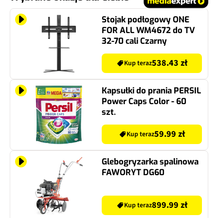
Stojak podłogowy ONE
FOR ALL WM4672 do TV
32-70 cali Czarny
538.43 zł
Kup teraz
Kapsułki do prania PERSIL
Power Caps Color - 60
szt.
59.99 zł
Kup teraz
Glebogryzarka spalinowa
FAWORYT DG60
899.99 zł
Kup teraz