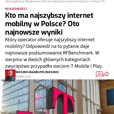
Strona główna
Wiadomości
Kto ma najszybszy internet mobilny w Polsce? Oto najnowsze wyniki
WIADOMOŚCI
Kto ma najszybszy internet
mobilny w Polsce? Oto
najnowsze wyniki
Który operator oferuje najszybszy internet
mobilny? Odpowiedź na to pytanie daje
najnowsze podsumowanie RFBenchmark. W
sierpniu w dwóch głównych kategoriach
zwycięstwo przypadło sieciom T-Mobile i Play.
MIESZKO ZAGAŃCZYK (MIESZKO)
22
08 WRZ 2022