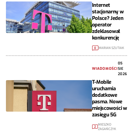
Internet
stacjonarny w
Polsce? Jeden
operator
zdeklasował
konkurencję
MARIAN SZUTIAK
0
05
WIADOMOŚCI
SIE
2026
T-Mobile
uruchamia
dodatkowe
pasma. Nowe
miejscowości w
zasięgu 5G
MIESZKO
2
ZAGAŃCZYK