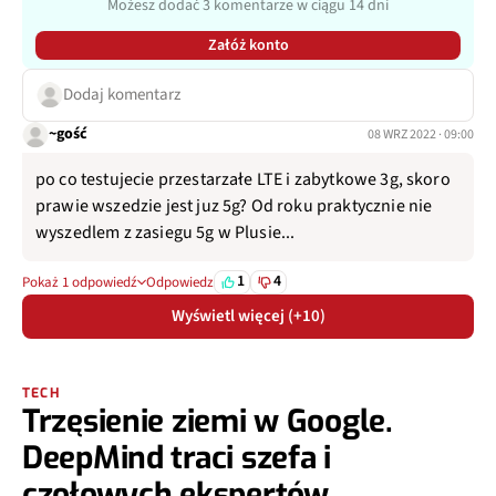
Możesz dodać 3 komentarze w ciągu 14 dni
Załóż konto
Dodaj komentarz
~gość
08 WRZ 2022 · 09:00
po co testujecie przestarzałe LTE i zabytkowe 3g, skoro
prawie wszedzie jest juz 5g? Od roku praktycznie nie
wyszedlem z zasiegu 5g w Plusie...
1
4
Pokaż 1 odpowiedź
Odpowiedz
Wyświetl więcej (+10)
TECH
Trzęsienie ziemi w Google.
DeepMind traci szefa i
czołowych ekspertów