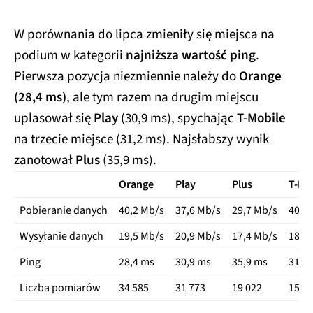
W porównania do lipca zmieniły się miejsca na
podium w kategorii
najniższa wartość ping
.
Pierwsza pozycja niezmiennie należy do
Orange
(28,4 ms)
, ale tym razem na drugim miejscu
uplasował się
Play
(30,9 ms), spychając
T-Mobile
na trzecie miejsce (31,2 ms). Najsłabszy wynik
zanotował
Plus
(35,9 ms).
Orange
Play
Plus
T-Mo
Pobieranie danych
40,2 Mb/s
37,6 Mb/s
29,7 Mb/s
40,4
Wysyłanie danych
19,5 Mb/s
20,9 Mb/s
17,4 Mb/s
18,3
Ping
28,4 ms
30,9 ms
35,9 ms
31,2
Liczba pomiarów
34 585
31 773
19 022
15 7