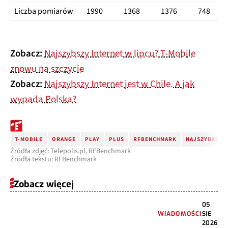
Liczba pomiarów
1990
1368
1376
748
Zobacz:
Najszybszy Internet w lipcu? T-Mobile
znowu na szczycie
Zobacz:
Najszybszy Internet jest w Chile. A jak
wypada Polska?
T-MOBILE
ORANGE
PLAY
PLUS
RFBENCHMARK
NAJSZYBSZY I
Źródła zdjęć: Telepolis.pl, RFBenchmark
Źródła tekstu: RFBenchmark
Zobacz więcej
05
WIADOMOŚCI
SIE
2026