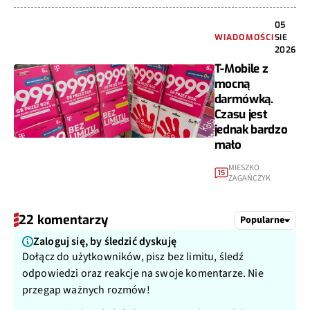
05
WIADOMOŚCI
SIE
2026
T-Mobile z
mocną
darmówką.
Czasu jest
jednak bardzo
mało
MIESZKO
15
ZAGAŃCZYK
22 komentarzy
Popularne
Zaloguj się, by śledzić dyskuję
Dołącz do użytkowników, pisz bez limitu, śledź
odpowiedzi oraz reakcje na swoje komentarze. Nie
przegap ważnych rozmów!