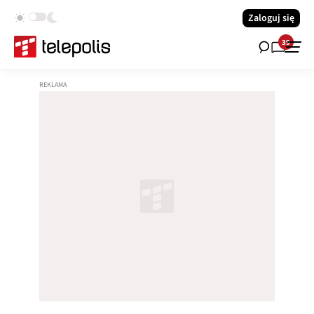
Zaloguj się
39