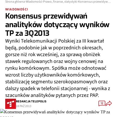
Strona główna
Wiadomości
Prawo, finanse, statystyki
Konsensus przewidywań analityków dotyczący wyników TP za 3Q2013
WIADOMOŚCI
Konsensus przewidywań
analityków dotyczący wyników
TP za 3Q2013
Wyniki Telekomunikacji Polskiej za III kwartał
będą, podobnie jak w poprzednich okresach,
gorsze niż rok wcześniej, za sprawą obniżek
stawek regulowanych oraz wojny cenowej na
rynku komórkowym. Spółka może odnotować
wzrost liczby użytkowników komórkowych,
stabilizację segmentu szerokopasmowych oraz
dalszy spadek w telefonii stacjonarnej - wynika z
szacunków analityków pytanych przez PAP.
REDAKCJA TELEPOLIS
12
18 PAŹ 2013