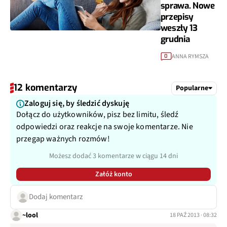
sprawa. Nowe
przepisy
weszły 13
grudnia
ANNA RYMSZA
0
12 komentarzy
Popularne
Zaloguj się, by śledzić dyskuję
Dołącz do użytkowników, pisz bez limitu, śledź
odpowiedzi oraz reakcje na swoje komentarze. Nie
przegap ważnych rozmów!
Możesz dodać 3 komentarze w ciągu 14 dni
Załóż konto
Dodaj komentarz
~lool
18 PAŹ 2013 · 08:32