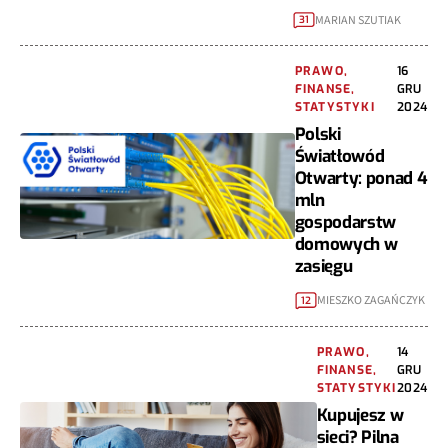
MARIAN SZUTIAK
31
PRAWO,
16
FINANSE,
GRU
STATYSTYKI
2024
Polski
Światłowód
Otwarty: ponad 4
mln
gospodarstw
domowych w
zasięgu
MIESZKO ZAGAŃCZYK
12
PRAWO,
14
FINANSE,
GRU
STATYSTYKI
2024
Kupujesz w
sieci? Pilna