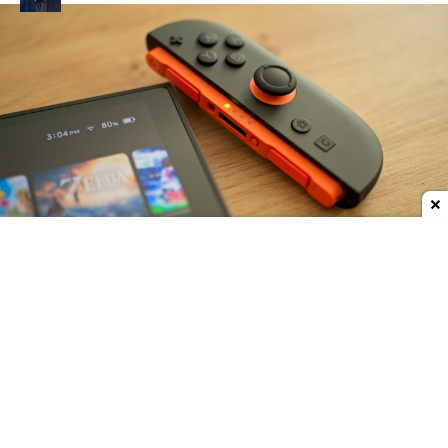
Dodaj do ulubionych źródeł w Google
Najnowsze wyniki Nintendo za pierwszy fiskalny
kwartał 2027 roku (kalendarzowo jest to drugi
kwartał 2026, czyli okres od kwietnia do czerwca)
są bardzo dobre. Nawet pomimo spadku
przychodów.