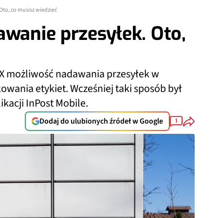
Oto, co musisz wiedzieć
awanie przesyłek. Oto,
LX możliwość nadawania przesyłek w
wania etykiet. Wcześniej taki sposób był
kacji InPost Mobile.
Dodaj do ulubionych źródeł w Google
1