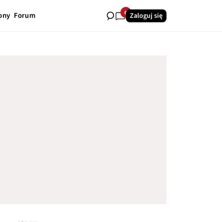
6
ony
Forum
Zaloguj się