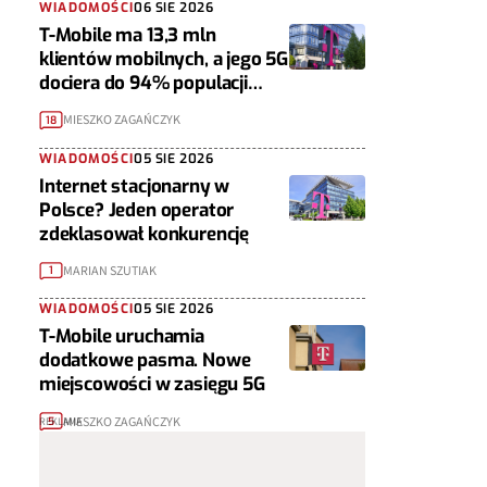
WIADOMOŚCI
06 SIE 2026
T-Mobile ma 13,3 mln
klientów mobilnych, a jego 5G
dociera do 94% populacji
Polski
MIESZKO ZAGAŃCZYK
18
WIADOMOŚCI
05 SIE 2026
Internet stacjonarny w
Polsce? Jeden operator
zdeklasował konkurencję
MARIAN SZUTIAK
1
WIADOMOŚCI
05 SIE 2026
T-Mobile uruchamia
dodatkowe pasma. Nowe
miejscowości w zasięgu 5G
MIESZKO ZAGAŃCZYK
5