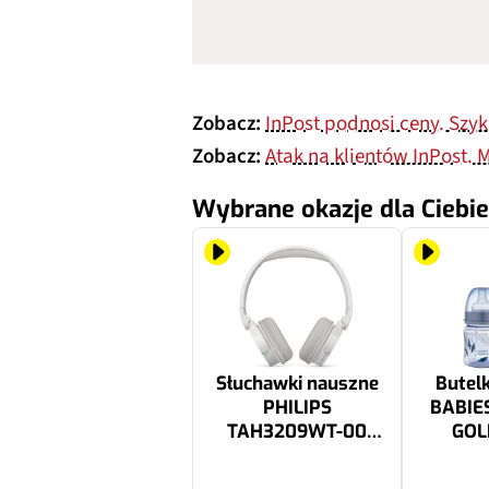
Zobacz:
InPost podnosi ceny. Szy
Zobacz:
Atak na klientów InPost. 
Wybrane okazje dla Ciebie
Słuchawki nauszne
Butel
PHILIPS
BABIES
TAH3209WT-00
GOL
Biały
Niebi
CANPOL
78.13 zł
28.98 zł