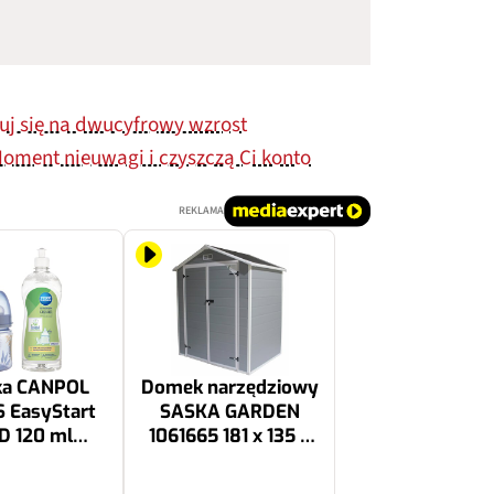
kuj się na dwucyfrowy wzrost
Moment nieuwagi i czyszczą Ci konto
REKLAMA
ka CANPOL
Domek narzędziowy
 EasyStart
SASKA GARDEN
D 120 ml
1061665 181 x 135 x
eski + Płyn
210 cm Szary
 BABIES do
1549.99 zł