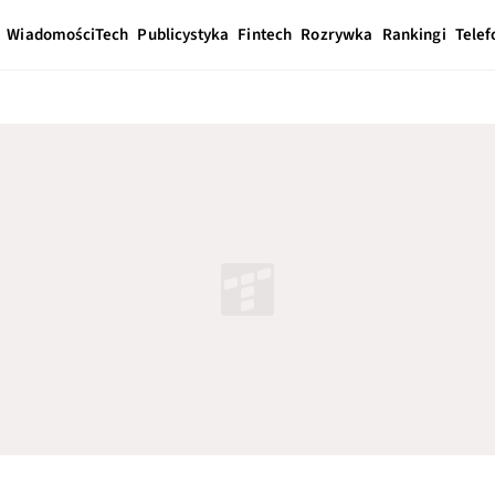
Wiadomości
Tech
Publicystyka
Fintech
Rozrywka
Rankingi
Telef