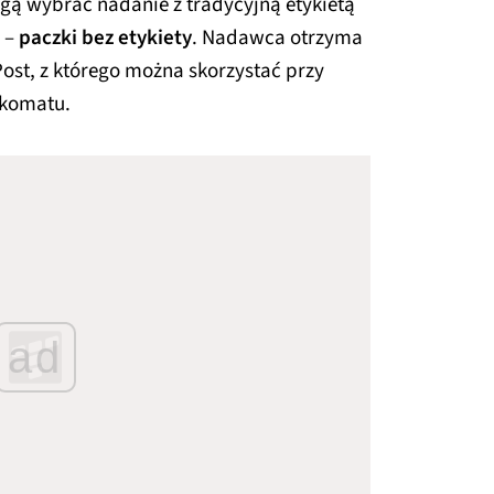
gą wybrać nadanie z tradycyjną etykietą
i –
paczki bez etykiety
. Nadawca otrzyma
Post, z którego można skorzystać przy
zkomatu.
ad