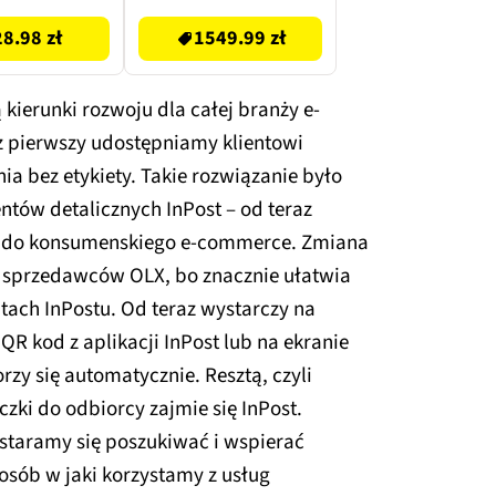
smoczków i
28.98 zł
1549.99 zł
ek 500 ml
 kierunki rozwoju dla całej branży e-
z pierwszy udostępniamy klientowi
 bez etykiety. Takie rozwiązanie było
entów detalicznych InPost – od teraz
e do konsumenskiego e-commerce. Zmiana
h sprzedawców OLX, bo znacznie ułatwia
ach InPostu. Od teraz wystarczy na
R kod z aplikacji InPost lub na ekranie
rzy się automatycznie. Resztą, czyli
czki do odbiorcy zajmie się InPost.
 staramy się poszukiwać i wspierać
osób w jaki korzystamy z usług