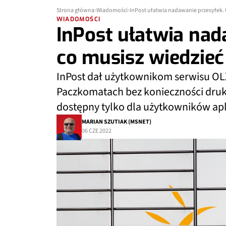
Strona główna
Wiadomości
InPost ułatwia nadawanie przesyłek. 
WIADOMOŚCI
InPost ułatwia nad
co musisz wiedzieć
InPost dał użytkownikom serwisu O
Paczkomatach bez konieczności druko
dostępny tylko dla użytkowników apli
MARIAN SZUTIAK (MSNET)
06 CZE 2022