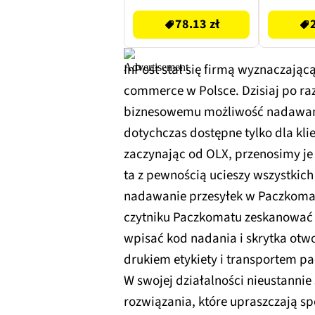
mycia 
78.13 zł
butel
InPost stał się firmą wyznaczającą
commerce w Polsce. Dzisiaj po ra
biznesowemu możliwość nadawania
dotychczas dostępne tylko dla kli
zaczynając od OLX, przenosimy j
ta z pewnością ucieszy wszystkic
nadawanie przesyłek w Paczkomat
czytniku Paczkomatu zeskanować Q
wpisać kod nadania i skrytka otwo
drukiem etykiety i transportem pa
W swojej działalności nieustannie
rozwiązania, które upraszczają sp