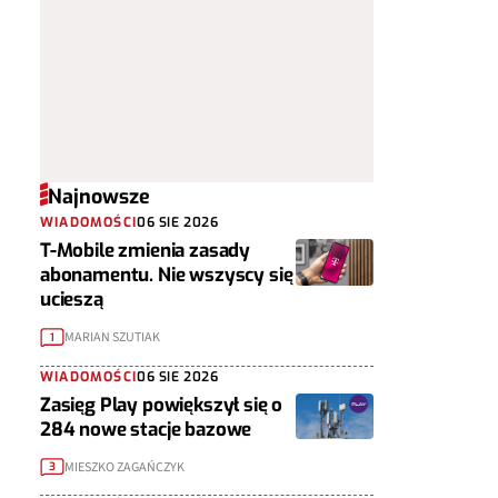
Najnowsze
WIADOMOŚCI
06 SIE 2026
T-Mobile zmienia zasady
abonamentu. Nie wszyscy się
ucieszą
MARIAN SZUTIAK
1
WIADOMOŚCI
06 SIE 2026
Zasięg Play powiększył się o
284 nowe stacje bazowe
MIESZKO ZAGAŃCZYK
3