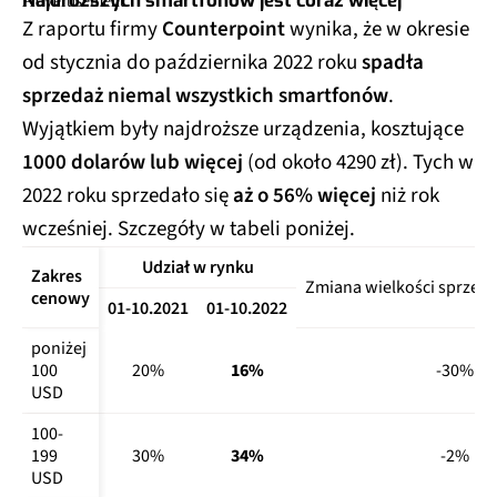
Najdroższych smartfonów jest coraz więcej
Z raportu firmy
Counterpoint
wynika, że w okresie
od stycznia do października 2022 roku
spadła
sprzedaż niemal wszystkich smartfonów
.
Wyjątkiem były najdroższe urządzenia, kosztujące
1000 dolarów lub więcej
(od około 4290 zł). Tych w
2022 roku sprzedało się
aż o 56% więcej
niż rok
wcześniej. Szczegóły w tabeli poniżej.
Udział w rynku
Zakres 
Zmiana wielkości sprzeda
cenowy
01-10.2021
01-10.2022
poniżej 
100 
20%
16%
-30%
USD
100-
199 
30%
34%
-2%
USD