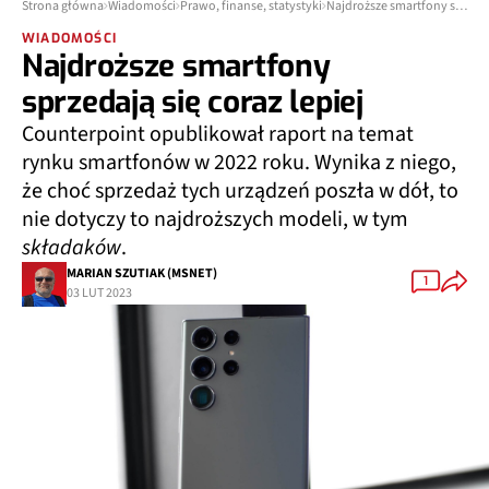
Strona główna
Wiadomości
Prawo, finanse, statystyki
Najdroższe smartfony sprzedają się coraz lepiej
WIADOMOŚCI
Najdroższe smartfony
sprzedają się coraz lepiej
Counterpoint opublikował raport na temat
rynku smartfonów w 2022 roku. Wynika z niego,
że choć sprzedaż tych urządzeń poszła w dół, to
nie dotyczy to najdroższych modeli, w tym
składaków
.
MARIAN SZUTIAK (MSNET)
1
03 LUT 2023