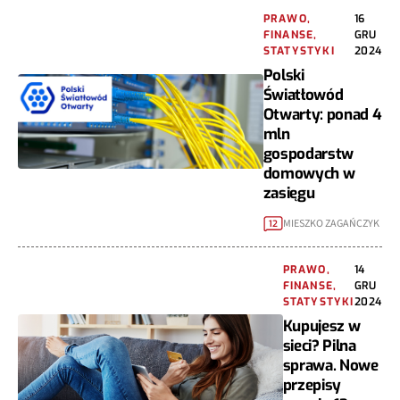
PRAWO,
16
FINANSE,
GRU
STATYSTYKI
2024
Polski
Światłowód
Otwarty: ponad 4
mln
gospodarstw
domowych w
zasięgu
MIESZKO ZAGAŃCZYK
12
PRAWO,
14
FINANSE,
GRU
STATYSTYKI
2024
Kupujesz w
sieci? Pilna
sprawa. Nowe
przepisy