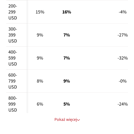
200-
299 
15%
16%
-4%
USD
300-
399 
9%
7%
-27%
USD
400-
599 
9%
7%
-32%
USD
600-
799 
8%
9%
-0%
USD
800-
999 
6%
5%
-24%
USD
Pokaż więcej
1000 
USD 
4%
7%
+56%
lub 