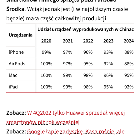
Środka
. Wciąż jednak jest (i w najbliższym czasie
będzie) mała część całkowitej produkcji.
Udział urządzeń wyprodukowanych w Chinach
Urządzenia
2020
2021
2022
2023
2024
iPhone
99%
97%
96%
93%
88%
AirPods
100%
97%
95%
92%
88%
Mac
100%
99%
98%
96%
95%
iPad
100%
99%
98%
95%
92%
Zobacz:
W 4Q2022 tylko Huawei sprzedał więcej
smartfonów niż rok wcześniej
Zobacz:
Google łapie zadyszkę. Kasa rośnie, ale