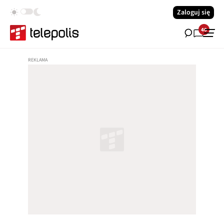
Zaloguj się
40