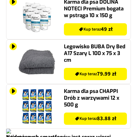
Karma dla psa DOLINA
NOTECI Premium bogata
w pstrąga 10 x 150 g
49 zł
Kup teraz
Legowisko BUBA Dry Bed
A17 Szary L 100 x 75 x 3
cm
79.99 zł
Kup teraz
Karma dla psa CHAPPI
Drób z warzywami 12 x
500 g
83.88 zł
Kup teraz