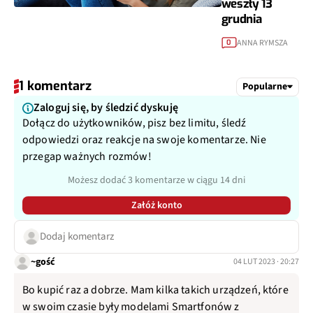
weszły 13
grudnia
ANNA RYMSZA
0
1 komentarz
Popularne
Zaloguj się, by śledzić dyskuję
Dołącz do użytkowników, pisz bez limitu, śledź
odpowiedzi oraz reakcje na swoje komentarze. Nie
przegap ważnych rozmów!
Możesz dodać 3 komentarze w ciągu 14 dni
Załóż konto
Dodaj komentarz
~gość
04 LUT 2023 · 20:27
Bo kupić raz a dobrze. Mam kilka takich urządzeń, które
w swoim czasie były modelami Smartfonów z