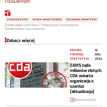
coraz wolniej
COUNTERPOINT
RYNEK SMARTFONÓW
SKŁADANE SMARTFONY
SM
Źródła zdjęć: Lech Okoń / Telepolis.pl, Counterpoint
Źródła tekstu: Counterpoint
Zobacz więcej
PRAWO,
16
FINANSE,
GRU
STATYSTYKI
2024
ZAIKS żąda
milionów złotych.
CDA oskarża
organizację o
szantaż
(aktualizacja)
MARIAN SZUTIAK
31