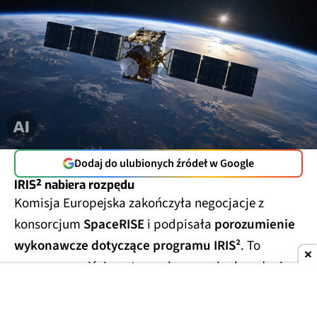
Dodaj do ulubionych źródeł w Google
IRIS² nabiera rozpędu
Komisja Europejska zakończyła negocjacje z
konsorcjum
SpaceRISE
i podpisała
porozumienie
wykonawcze dotyczące programu IRIS²
. To
oznacza przejście z etapu planowania do pełnej
realizacji jednej z najważniejszych europejskich
inwestycji kosmicznych.