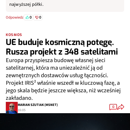
najwyższej półki.
0
0
Odpowiedz
KOSMOS
UE buduje kosmiczną potęgę.
Rusza projekt z 348 satelitami
Europa przyspiesza budowę własnej sieci
satelitarnej, która ma uniezależnić ją od
zewnętrznych dostawców usług łączności.
Projekt IRIS² właśnie wszedł w kluczową fazę, a
jego skala będzie jeszcze większa, niż wcześniej
zakładano.
MARIAN SZUTIAK (MSNET)
0
16:05