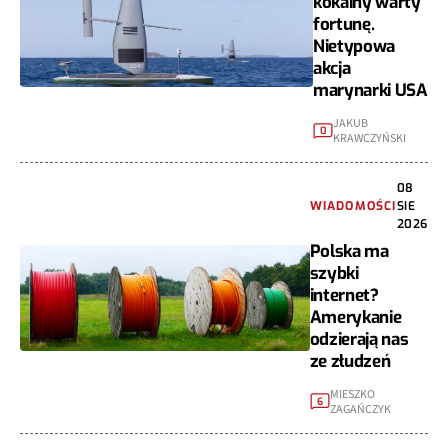
kokainy warty
fortunę.
Nietypowa
akcja
marynarki USA
JAKUB
0
KRAWCZYŃSKI
08
WIADOMOŚCI
SIE
2026
Polska ma
szybki
internet?
Amerykanie
odzierają nas
ze złudzeń
MIESZKO
6
ZAGAŃCZYK