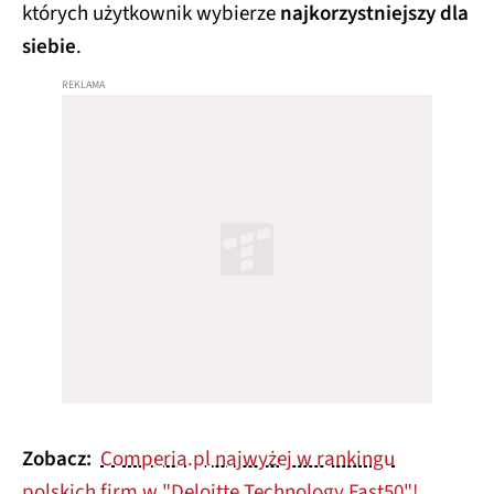
których użytkownik wybierze
najkorzystniejszy dla
siebie
.
Zobacz:
Comperia.pl najwyżej w rankingu
polskich firm w "Deloitte Technology Fast50"!