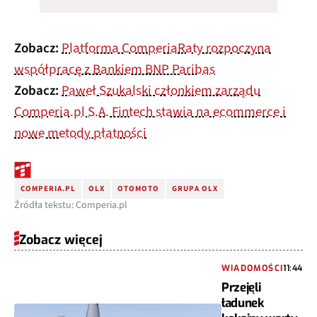
Zobacz:
Platforma ComperiaRaty rozpoczyna
współpracę z Bankiem BNP Paribas
Zobacz:
Paweł Szukalski członkiem zarządu
Comperia.pl S.A. Fintech stawia na ecommerce i
nowe metody płatności
COMPERIA.PL
OLX
OTOMOTO
GRUPA OLX
Źródła tekstu: Comperia.pl
Zobacz więcej
WIADOMOŚCI
11:44
Przejęli
ładunek