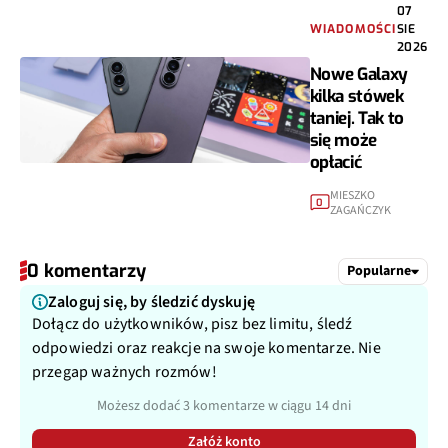
07
WIADOMOŚCI
SIE
2026
Nowe Galaxy
kilka stówek
taniej. Tak to
się może
opłacić
MIESZKO
0
ZAGAŃCZYK
0 komentarzy
Popularne
Zaloguj się, by śledzić dyskuję
Dołącz do użytkowników, pisz bez limitu, śledź
odpowiedzi oraz reakcje na swoje komentarze. Nie
przegap ważnych rozmów!
Możesz dodać 3 komentarze w ciągu 14 dni
Załóż konto