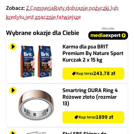
Zobacz:
Z ComperiaRaty dobranie pożyczki lub
kredytu jest znacznie łatwiejsze
REKLAMA
Wybrane okazje dla Ciebie
Karma dla psa BRIT
Premium By Nature Sport
Kurczak 2 x 15 kg
243.78 zł
Kup teraz
Smartring OURA Ring 4
Różowe złoto (rozmiar
13)
1899 zł
Kup teraz