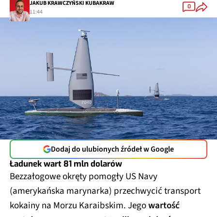
JAKUB KRAWCZYŃSKI KUBAKRAW
0
11:44
Dodaj do ulubionych źródeł w Google
Ładunek wart 81 mln dolarów
Bezzałogowe okręty pomogły US Navy
(amerykańska marynarka) przechwycić transport
kokainy na Morzu Karaibskim. Jego
wartość