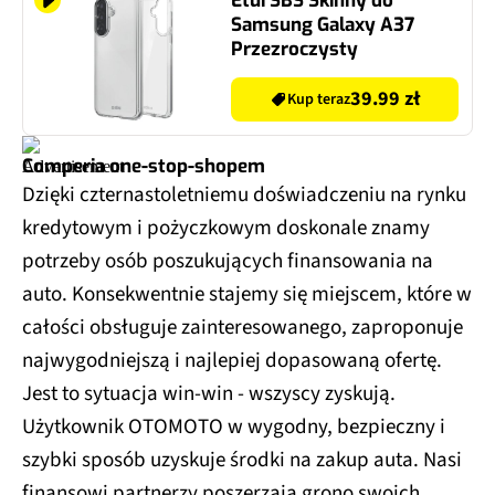
Etui SBS Skinny do
Samsung Galaxy A37
Przezroczysty
39.99 zł
Kup teraz
Comperia one-stop-shopem
Dzięki czternastoletniemu doświadczeniu na rynku
kredytowym i pożyczkowym doskonale znamy
potrzeby osób poszukujących finansowania na
auto. Konsekwentnie stajemy się miejscem, które w
całości obsługuje zainteresowanego, zaproponuje
najwygodniejszą i najlepiej dopasowaną ofertę.
Jest to sytuacja win-win - wszyscy zyskują.
Użytkownik OTOMOTO w wygodny, bezpieczny i
szybki sposób uzyskuje środki na zakup auta. Nasi
finansowi partnerzy poszerzają grono swoich