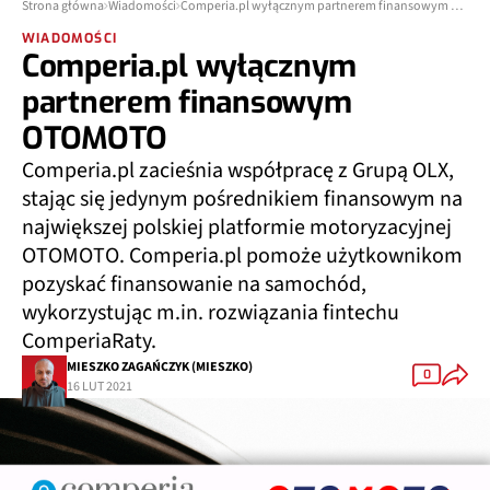
Strona główna
Wiadomości
Comperia.pl wyłącznym partnerem finansowym OTOMOTO
WIADOMOŚCI
Comperia.pl wyłącznym
partnerem finansowym
OTOMOTO
Comperia.pl zacieśnia współpracę z Grupą OLX,
stając się jedynym pośrednikiem finansowym na
największej polskiej platformie motoryzacyjnej
OTOMOTO. Comperia.pl pomoże użytkownikom
pozyskać finansowanie na samochód,
wykorzystując m.in. rozwiązania fintechu
ComperiaRaty.
MIESZKO ZAGAŃCZYK (MIESZKO)
0
16 LUT 2021