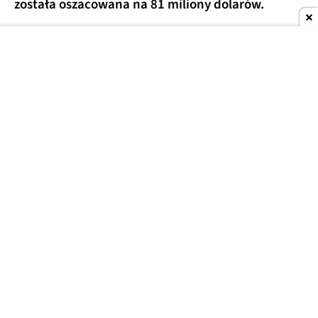
została oszacowana na 81 miliony dolarów.
Dwa okręty autonomiczne klasy Voyager
wytropiły transportowiec z narkotykami
, a
następnie przesłały jego koordynaty do pobliskich