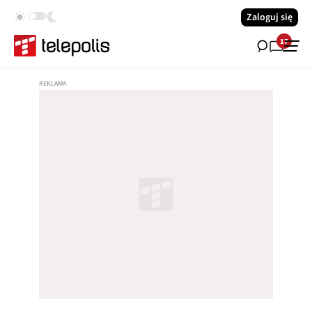
Zaloguj się
17