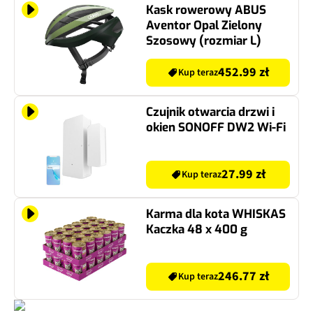
Kask rowerowy ABUS
Aventor Opal Zielony
Szosowy (rozmiar L)
452.99 zł
Kup teraz
Czujnik otwarcia drzwi i
okien SONOFF DW2 Wi-Fi
27.99 zł
Kup teraz
Karma dla kota WHISKAS
Kaczka 48 x 400 g
246.77 zł
Kup teraz