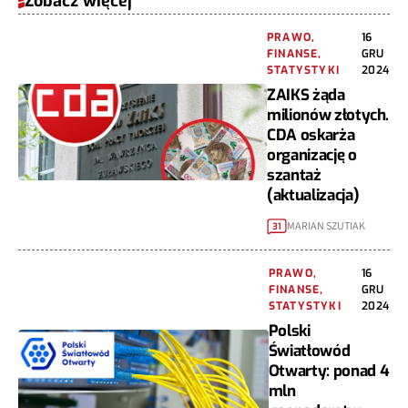
Zobacz więcej
PRAWO,
16
FINANSE,
GRU
STATYSTYKI
2024
ZAIKS żąda
milionów złotych.
CDA oskarża
organizację o
szantaż
(aktualizacja)
MARIAN SZUTIAK
31
PRAWO,
16
FINANSE,
GRU
STATYSTYKI
2024
Polski
Światłowód
Otwarty: ponad 4
mln