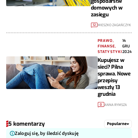
gospodarstw
domowych w
zasięgu
MIESZKO ZAGAŃCZYK
12
PRAWO,
14
FINANSE,
GRU
STATYSTYKI
2024
Kupujesz w
sieci? Pilna
sprawa. Nowe
przepisy
weszły 13
grudnia
ANNA RYMSZA
0
5 komentarzy
Popularne
Zaloguj się, by śledzić dyskuję