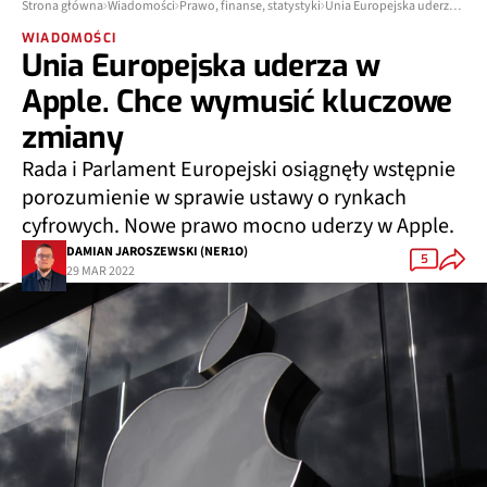
Strona główna
Wiadomości
Prawo, finanse, statystyki
Unia Europejska uderza w Apple. Chce wymusić kluczowe zmiany
WIADOMOŚCI
Unia Europejska uderza w
Apple. Chce wymusić kluczowe
zmiany
Rada i Parlament Europejski osiągnęły wstępnie
porozumienie w sprawie ustawy o rynkach
cyfrowych. Nowe prawo mocno uderzy w Apple.
DAMIAN JAROSZEWSKI (NER1O)
5
29 MAR 2022