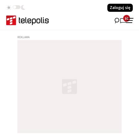
Zaloguj się
10