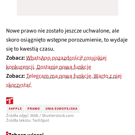
Nowe prawo nie zostało jeszcze uchwalone, ale
skoro osiągnięto wstępne porozumienie, to wydaje
się to kwestią czasu.
Zobacz:
WhatsApp pozazdrościł rosyjskiej
konkurencji. Dostanie nową funkcję
Zobacz:
Telegram ma nową funkcję. Warto z niej
skorzystać
#APPLE
PRAWO
UNIA EUROPEJSKA
Źródła zdjęć: 360b / Shutterstock.com
Źródła tekstu: TechSpot