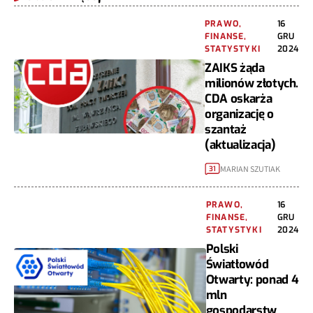
PRAWO,
16
FINANSE,
GRU
STATYSTYKI
2024
ZAIKS żąda
milionów złotych.
CDA oskarża
organizację o
szantaż
(aktualizacja)
MARIAN SZUTIAK
31
PRAWO,
16
FINANSE,
GRU
STATYSTYKI
2024
Polski
Światłowód
Otwarty: ponad 4
mln
gospodarstw