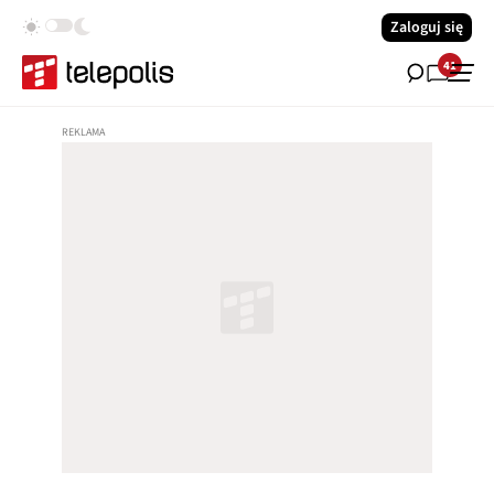
Zaloguj się
41