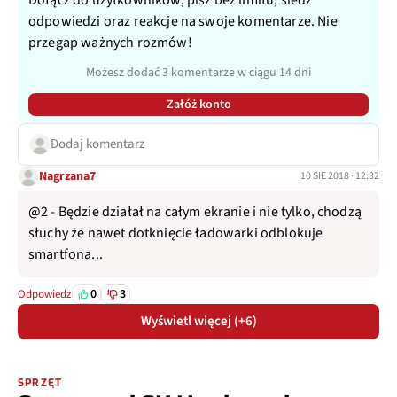
Dołącz do użytkowników, pisz bez limitu, śledź
odpowiedzi oraz reakcje na swoje komentarze. Nie
przegap ważnych rozmów!
Możesz dodać 3 komentarze w ciągu 14 dni
Załóż konto
Dodaj komentarz
Nagrzana7
10 SIE 2018 · 12:32
@2 - Będzie działał na całym ekranie i nie tylko, chodzą
słuchy że nawet dotknięcie ładowarki odblokuje
smartfona...
0
3
Odpowiedz
Wyświetl więcej (+6)
SPRZĘT