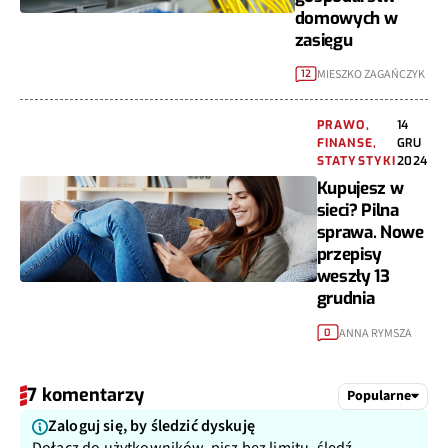
domowych w
zasięgu
MIESZKO ZAGAŃCZYK
12
PRAWO,
14
FINANSE,
GRU
STATYSTYKI
2024
Kupujesz w
sieci? Pilna
sprawa. Nowe
przepisy
weszły 13
grudnia
ANNA RYMSZA
0
7 komentarzy
Popularne
Zaloguj się, by śledzić dyskuję