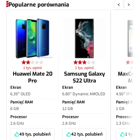
Popularne porównania
1 tys. opinii
1 tys. opinii
28 opi
Huawei Mate 20
Samsung Galaxy
MaxCom
Pro
S22 Ultra
MS4
Ekran
Ekran
Ekran
6.39" OLED
6.80" Dynamic AMOLED
4.50" IPS LC
Pamięć RAM
Pamięć RAM
Pamięć RAM
6 GB
12 GB
1 GB
Procesor
Procesor
Procesor
2.6 GHz
2.8 GHz
1.3 GHz
49 tys. polubień
42 tys. polubień
1 tys. 