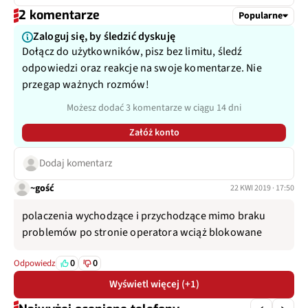
2 komentarze
Popularne
Autofocus
Tak
Zaloguj się, by śledzić dyskuję
Dołącz do użytkowników, pisz bez limitu, śledź
Ogniskowa
52 mm
odpowiedzi oraz reakcje na swoje komentarze. Nie
przegap ważnych rozmów!
Przysłona
f/2.4
Możesz dodać 3 komentarze w ciągu 14 dni
Zoom optyczny
x2
Załóż konto
Inne
1/3,6", 1 µm, OIS
Dodaj komentarz
~gość
22 KWI 2019 · 17:50
polaczenia wychodzące i przychodzące mimo braku
problemów po stronie operatora wciąż blokowane
0
0
Odpowiedz
Wyświetl więcej (+1)