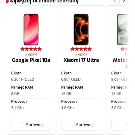
Najwyżej ocenione telefony
3 opinii
3 opinii
15 opin
Google Pixel 10a
Xiaomi 17 Ultra
Motorol
Fol
Ekran
Ekran
Ekran
6.30" P-OLED
6.90" OLED
8.09" OLED
Pamięć RAM
Pamięć RAM
Pamięć RAM
8 GB
16 GB
16 GB
Procesor
Procesor
Procesor
3.1 GHz
4.6 GHz
3.8 GHz
Porównaj
Porównaj
Poró