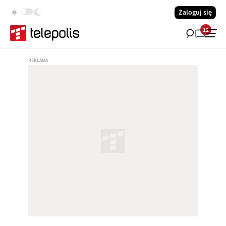
Zaloguj się
12