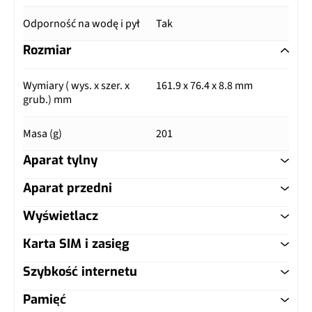
Odporność na wodę i pył
Tak
Rozmiar
Wymiary ( wys. x szer. x
161.9 x 76.4 x 8.8 mm
grub.) mm
Masa (g)
201
Aparat tylny
Aparat przedni
Główny aparat
Wyświetlacz
Główny aparat
Pixele
12 Mpix
Karta SIM i zasięg
Typ ekranu
SUPERAMOLED
Pixele
8 Mpix
Autofocus
Tak
Szybkość internetu
Typ karty SIM
nanoSIM
Przekątna (cale)
6.4"
Autofocus
Tak
Ogniskowa
26 mm
Pamięć
LTE
Tak, kategoria 18 (DL: