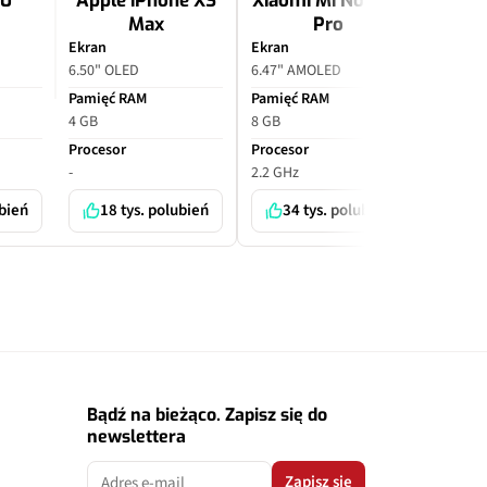
10
Apple iPhone XS
Xiaomi Mi Note 10
Apple
Max
Pro
P
Ekran
Ekran
Ekran
6.50" OLED
6.47" AMOLED
6.70" O
Pamięć RAM
Pamięć RAM
Pamięć
4 GB
8 GB
6 GB
Procesor
Procesor
Proceso
-
2.2 GHz
-
ubień
18 tys. polubień
34 tys. polubień
7 
Bądź na bieżąco. Zapisz się do
newslettera
Zapisz się