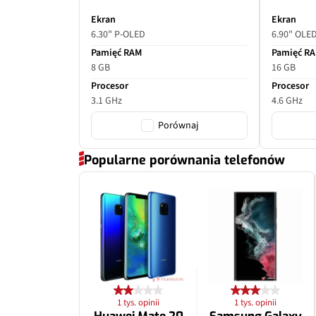
Ekran
Ekran
6.30" P-OLED
6.90" OLE
Pamięć RAM
Pamięć R
8 GB
16 GB
Procesor
Procesor
3.1 GHz
4.6 GHz
Porównaj
Popularne porównania telefonów
1 tys. opinii
1 tys. opinii