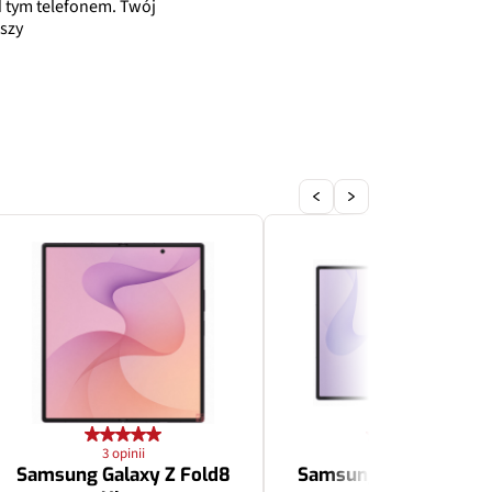
 tym telefonem. Twój
szy
3 opinii
3 opinii
Samsung Galaxy Z Fold8
Samsung Galaxy Z Fol