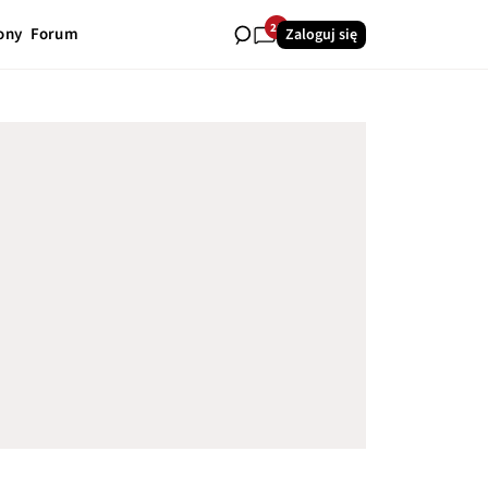
20
ony
Forum
Zaloguj się