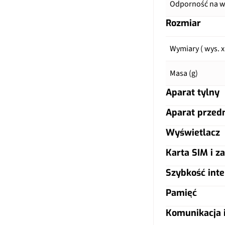
Odporność na wo
Rozmiar
Wymiary ( wys. x
Masa (g)
Aparat tylny
Aparat przed
Główny aparat
Wyświetlacz
Główny aparat
Pixele
Karta SIM i za
Typ ekranu
Pixele
Autofocus
Szybkość inte
Typ karty SIM
Przekątna (cale)
Matryca
Matryca
Pamięć
LTE
Dual SIM
Rozdzielczość (p
Lampa błyskow
Komunikacja i
Ogniskowa
Warianty pamięc
5G