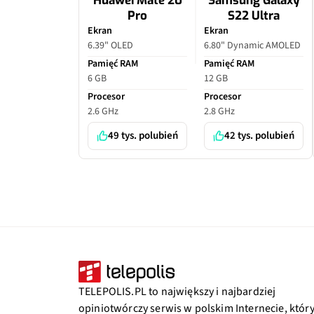
Huawei Mate 20
Samsung Galaxy
Pro
S22 Ultra
Ekran
Ekran
6.39" OLED
6.80" Dynamic AMOLED
Pamięć RAM
Pamięć RAM
6 GB
12 GB
Procesor
Procesor
2.6 GHz
2.8 GHz
49 tys. polubień
42 tys. polubień
TELEPOLIS.PL to największy i najbardziej
opiniotwórczy serwis w polskim Internecie, któr