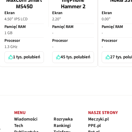
MaxCom Smart
myPhone
Nokia 33
MS450
Hammer 2
Ekran
Ekran
Ekran
4.50" IPS LCD
2.20"
0.00"
Pamięć RAM
Pamięć RAM
Pamięć RAM
1 GB
-
-
Procesor
Procesor
Procesor
1.3 GHz
-
-
1 tys. polubień
45 tys. polubień
27 tys. pol
MENU
NASZE STRONY
Wiadomości
Rozrywka
Meczyki.pl
Tech
Rankingi
PPE.pl
y