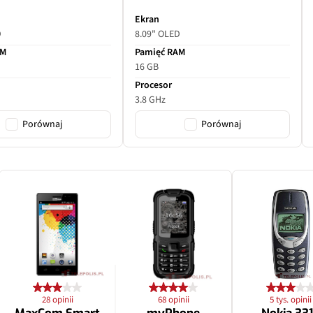
Ekran
D
8.09" OLED
AM
Pamięć RAM
16 GB
Procesor
3.8 GHz
Porównaj
Porównaj
28 opinii
68 opinii
5 tys. opinii