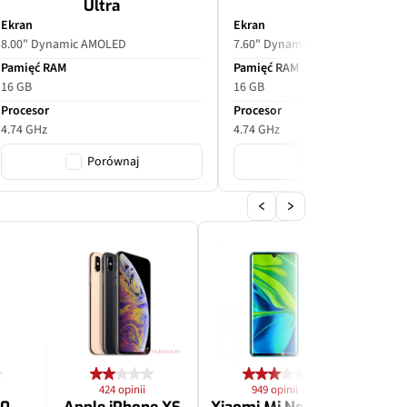
Ultra
Ekran
Ekran
8.00" Dynamic AMOLED
7.60" Dynamic AMOLED
Pamięć RAM
Pamięć RAM
16 GB
16 GB
Procesor
Procesor
4.74 GHz
4.74 GHz
Porównaj
Porównaj
424 opinii
949 opinii
2