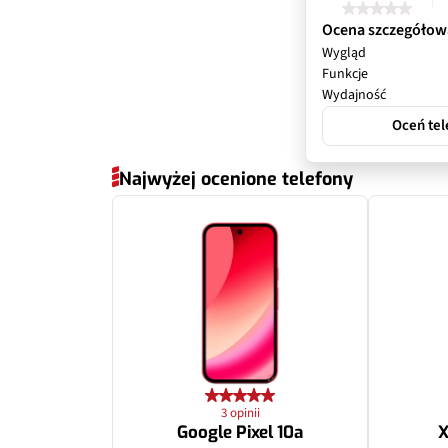
Przysłona
Ocena szczegółow
Wygląd
Filmy
Funkcje
Wydajność
Zoom optyczny
Oceń tel
Inne
Najwyżej ocenione telefony
Dodatkowy apa
Pixele
Przysłona
3 opinii
Google Pixel 10a
X