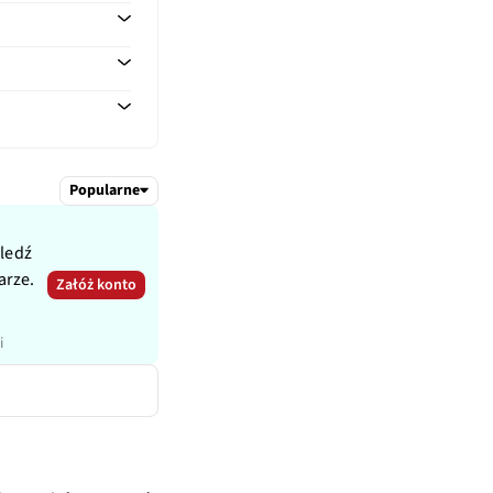
100, 2500, 2600
Popularne
śledź
arze.
Załóż konto
i