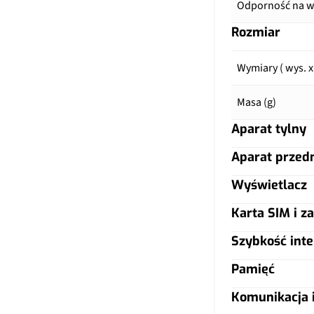
Odporność na wo
Rozmiar
Wymiary ( wys. x
Masa (g)
Aparat tylny
Aparat przed
Główny aparat
Wyświetlacz
Główny aparat
Pixele
Karta SIM i za
Typ ekranu
Pixele
Autofocus
Szybkość inte
Typ karty SIM
Przekątna (cale)
Matryca
Matryca
Pamięć
LTE
Dual SIM
Rozdzielczość (p
Lampa błyskow
Komunikacja i
Lampa błyskow
Warianty pamięc
5G