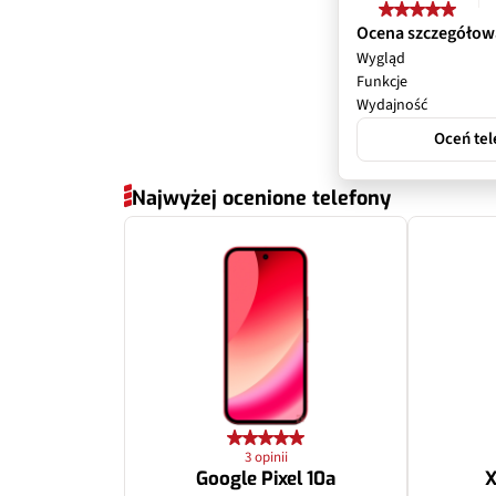
Filmy
Ocena szczegółow
Wygląd
Zoom optyczny
Funkcje
Wydajność
Inne
Oceń tel
Najwyżej ocenione telefony
3 opinii
Google Pixel 10a
X