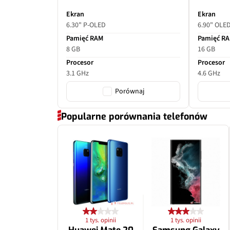
Ekran
Ekran
6.30" P-OLED
6.90" OLE
Pamięć RAM
Pamięć R
8 GB
16 GB
Procesor
Procesor
3.1 GHz
4.6 GHz
Porównaj
Popularne porównania telefonów
1 tys. opinii
1 tys. opinii