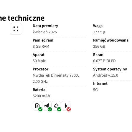
ne techniczne
Data premiery
Waga
kwiecień 2025
177.5 g
Pamięć ram
Pamięć wbudowana
8 GB RAM
256 GB
Aparat
Ekran
50 Mpix
6.67" P-OLED
Procesor
System operacyjny
MwdiaTek Dimensity 7300,
Android v.15.0
2,00 GHz
Internet
Bateria
5G
5200 mAh