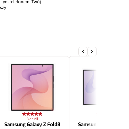
 tym telefonem. Twój
szy
3 opinii
3 opinii
Samsung Galaxy Z Fold8
Samsung Galaxy Z Fol