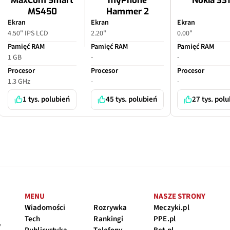
MaxCom Smart
myPhone
Nokia 33
MS450
Hammer 2
Ekran
Ekran
Ekran
4.50" IPS LCD
2.20"
0.00"
Pamięć RAM
Pamięć RAM
Pamięć RAM
1 GB
-
-
Procesor
Procesor
Procesor
1.3 GHz
-
-
1 tys. polubień
45 tys. polubień
27 tys. pol
MENU
NASZE STRONY
Wiadomości
Rozrywka
Meczyki.pl
Tech
Rankingi
PPE.pl
y