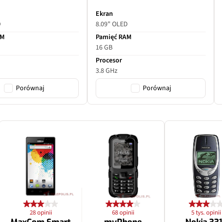
Ekran
D
8.09" OLED
AM
Pamięć RAM
16 GB
Procesor
3.8 GHz
Porównaj
Porównaj
28 opinii
68 opinii
5 tys. opinii