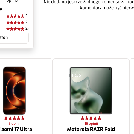
opinie
Nie dodano jeszcze żadnego komentarza pod
Tak
komentarz może być pierw
a
(2)
Nie
(2)
(2)
120˚
efon
3 opinii
15 opinii
iaomi 17 Ultra
Motorola RAZR Fold