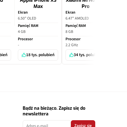
10
Apple iPhone XS
Xiaomi Mi Note 10
Apple
Max
Pro
P
Ekran
Ekran
Ekran
6.50" OLED
6.47" AMOLED
6.70" O
Pamięć RAM
Pamięć RAM
Pamięć
4 GB
8 GB
6 GB
Procesor
Procesor
Proceso
-
2.2 GHz
-
ubień
18 tys. polubień
34 tys. polubień
7 
Bądź na bieżąco. Zapisz się do
newslettera
Zapisz się