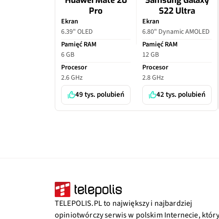
Huawei Mate 20
Samsung Galaxy
Pro
S22 Ultra
Ekran
Ekran
6.39" OLED
6.80" Dynamic AMOLED
Pamięć RAM
Pamięć RAM
6 GB
12 GB
Procesor
Procesor
2.6 GHz
2.8 GHz
49 tys. polubień
42 tys. polubień
TELEPOLIS.PL to największy i najbardziej
opiniotwórczy serwis w polskim Internecie, któr