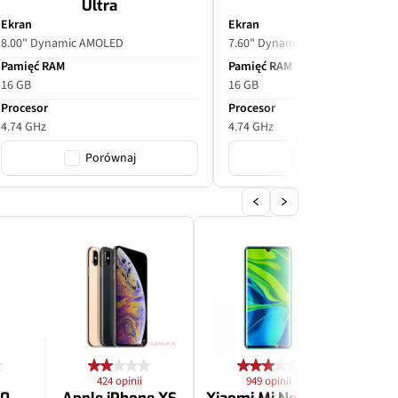
Ultra
Ekran
Ekran
8.00" Dynamic AMOLED
7.60" Dynamic AMOLED
Pamięć RAM
Pamięć RAM
16 GB
16 GB
Procesor
Procesor
4.74 GHz
4.74 GHz
Porównaj
Porównaj
424 opinii
949 opinii
2