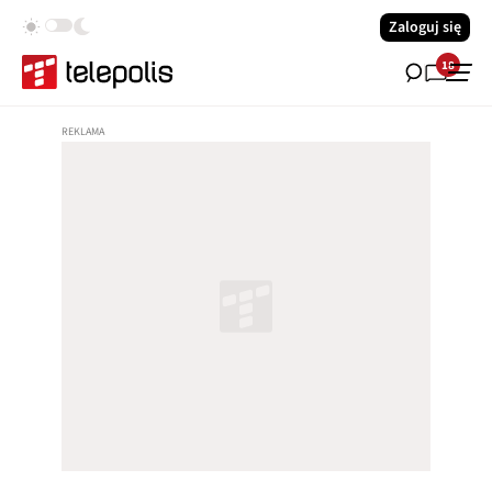
Zaloguj się
18