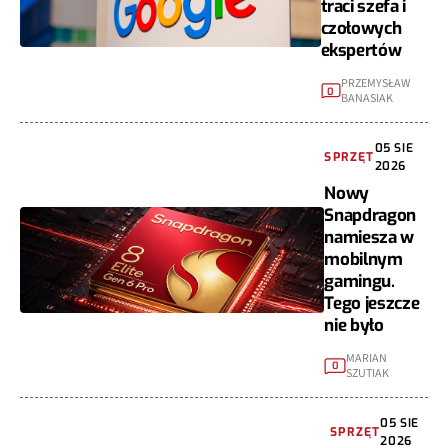
traci szefa i
czołowych
ekspertów
PRZEMYSŁAW
0
BANASIAK
05 SIE
SPRZĘT
2026
Nowy
Snapdragon
namiesza w
mobilnym
gamingu.
Tego jeszcze
nie było
MARIAN
0
SZUTIAK
05 SIE
SPRZĘT
2026