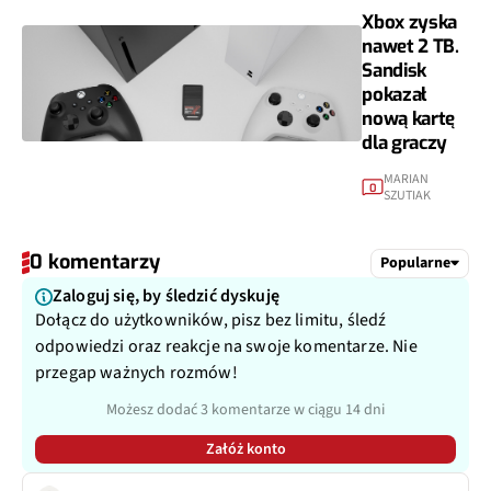
Xbox zyska
nawet 2 TB.
Sandisk
pokazał
nową kartę
dla graczy
MARIAN
0
SZUTIAK
0 komentarzy
Popularne
Zaloguj się, by śledzić dyskuję
Dołącz do użytkowników, pisz bez limitu, śledź
odpowiedzi oraz reakcje na swoje komentarze. Nie
przegap ważnych rozmów!
Możesz dodać 3 komentarze w ciągu 14 dni
Załóż konto