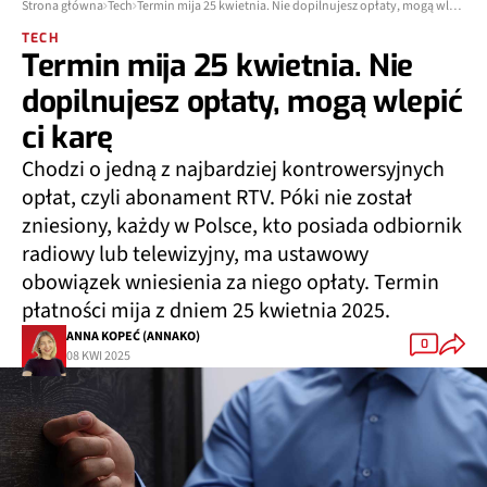
Strona główna
Tech
Termin mija 25 kwietnia. Nie dopilnujesz opłaty, mogą wlepić ci karę
TECH
Termin mija 25 kwietnia. Nie
dopilnujesz opłaty, mogą wlepić
ci karę
Chodzi o jedną z najbardziej kontrowersyjnych
opłat, czyli abonament RTV. Póki nie został
zniesiony, każdy w Polsce, kto posiada odbiornik
radiowy lub telewizyjny, ma ustawowy
obowiązek wniesienia za niego opłaty. Termin
płatności mija z dniem 25 kwietnia 2025.
ANNA KOPEĆ (ANNAKO)
0
08 KWI 2025