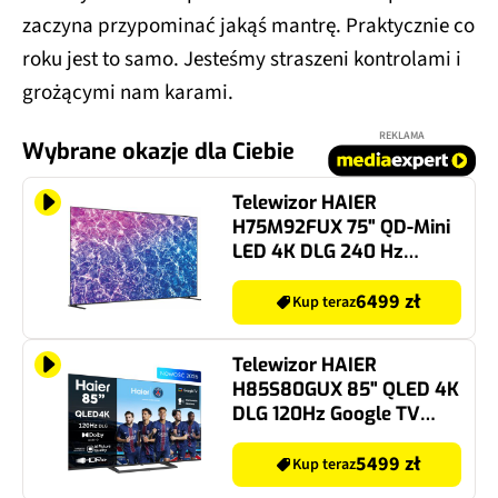
zaczyna przypominać jakąś mantrę. Praktycznie co
roku jest to samo. Jesteśmy straszeni kontrolami i
grożącymi nam karami.
REKLAMA
Wybrane okazje dla Ciebie
Telewizor HAIER
H75M92FUX 75" QD-Mini
LED 4K DLG 240 Hz
Google TV Dolby Atmos
Dolby Vision HDMI 2.1
6499 zł
Kup teraz
Telewizor HAIER
H85S80GUX 85" QLED 4K
DLG 120Hz Google TV
HDMI 2.1
5499 zł
Kup teraz