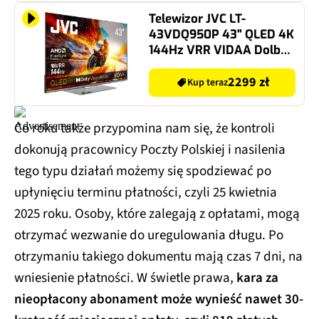
Telewizor JVC LT-
43VDQ950P 43" QLED 4K
144Hz VRR VIDAA Dolby
Atmos Dolby Vision HDMI
2.1
2299 zł
Kup teraz
Co roku także przypomina nam się, że kontroli
dokonują pracownicy Poczty Polskiej i nasilenia
tego typu działań możemy się spodziewać po
upłynięciu terminu płatności, czyli 25 kwietnia
2025 roku. Osoby, które zalegają z opłatami, mogą
otrzymać wezwanie do uregulowania długu. Po
otrzymaniu takiego dokumentu mają czas 7 dni, na
wniesienie płatności. W świetle prawa,
kara za
nieopłacony abonament może wynieść nawet 30-