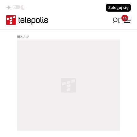
Zaloguj się
19