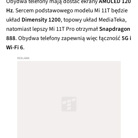
Obydwa telefony mają dostać ekrany
AMOLED 120
Hz
. Sercem podstawowego modelu Mi 11T będzie
układ
Dimensity 1200
, topowy układ MediaTeka,
natomiast lepszy Mi 11T Pro otrzymał
Snapdragon
888
. Obydwa telefony zapewnią więc łączność
5G i
Wi-Fi 6
.