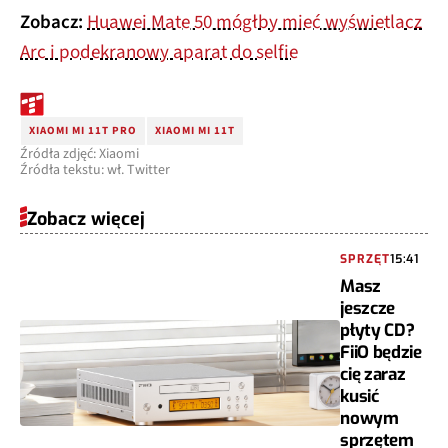
Zobacz:
Huawei Mate 50 mógłby mieć wyświetlacz
Arc i podekranowy aparat do selfie
XIAOMI MI 11T PRO
XIAOMI MI 11T
Źródła zdjęć: Xiaomi
Źródła tekstu: wł. Twitter
Zobacz więcej
SPRZĘT
15:41
Masz
jeszcze
płyty CD?
FiiO będzie
cię zaraz
kusić
nowym
sprzętem