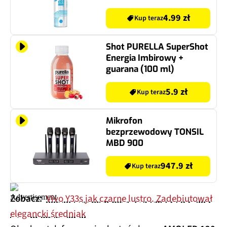
4.99 zł
Kup teraz
Shot PURELLA SuperShot
Energia Imbirowy +
guarana (100 ml)
5.9 zł
Kup teraz
Mikrofon
bezprzewodowy TONSIL
MBD 900
947.9 zł
Kup teraz
Zobacz:
Vivo Y33s jak czarne lustro. Zadebiutował
elegancki średniak