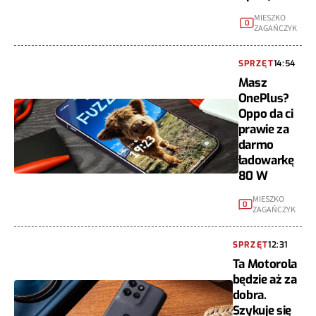
MIESZKO
0
ZAGAŃCZYK
SPRZĘT
14:54
Masz
OnePlus?
Oppo da ci
prawie za
darmo
ładowarkę
80 W
MIESZKO
0
ZAGAŃCZYK
SPRZĘT
12:31
Ta Motorola
będzie aż za
dobra.
Szykuje się