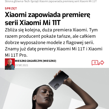
Strona główna
Tech
Sprzęt
Xiaomi zapowiada premierę serii Xiaomi Mi 11T
SPRZĘT
Xiaomi zapowiada premierę
serii Xiaomi Mi 11T
Zbliża się kolejna, duża premiera Xiaomi. Tym
razem producent pokaże tańsze, ale całkiem
dobrze wyposażone modele z flagowej serii.
Znamy już datę premiery Xiaomi Mi 11T i Xiaomi
Mi 11T Pro.
MIESZKO ZAGAŃCZYK (MIESZKO)
0
23 SIE 2021