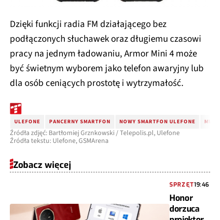
Dzięki funkcji radia FM działającego bez
podłączonych słuchawek oraz długiemu czasowi
pracy na jednym ładowaniu, Armor Mini 4 może
być świetnym wyborem jako telefon awaryjny lub
dla osób ceniących prostotę i wytrzymałość.
ULEFONE
PANCERNY SMARTFON
NOWY SMARTFON ULEFONE
MWC 
Źródła zdjęć: Bartłomiej Grznkowski / Telepolis.pl, Ulefone
Źródła tekstu: Ulefone, GSMArena
Zobacz więcej
SPRZĘT
19:46
Honor
dorzuca
projektor