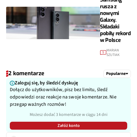
rusza z
nowymi
Galaxy.
Składaki
pobiły rekord
w Polsce
MARIAN
1
SZUTIAK
2 komentarze
Popularne
Zaloguj się, by śledzić dyskuję
Dołącz do użytkowników, pisz bez limitu, śledź
odpowiedzi oraz reakcje na swoje komentarze. Nie
przegap ważnych rozmów!
Możesz dodać 3 komentarze w ciągu 14 dni
Załóż konto