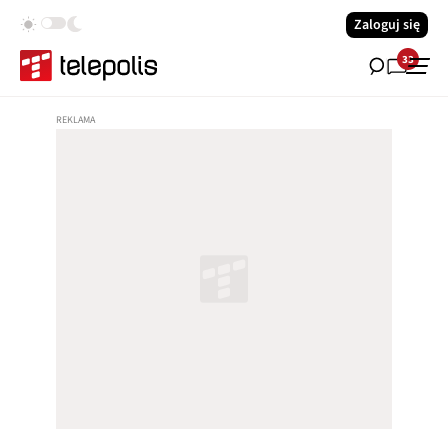
Zaloguj się
33