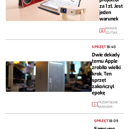
za 1 zł. Jest
jeden
warunek
MARIAN
0
SZUTIAK
SPRZĘT
18:40
Dwie dekady
temu Apple
zrobiło wielki
krok. Ten
sprzęt
zakończył
epokę
PRZEMYSŁAW
1
BANASIAK
SPRZĘT
18:09
Samsung