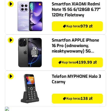
Smartfon XIAOMI Redmi
Note 15 5G 6/128GB 6.77"
120Hz Fioletowy
979 zł
Kup teraz
Smartfon APPLE iPhone
16 Pro (odnowiony,
nieaktywowany) 5G
128GB 6.3" 120Hz Tytan
czarny 2x eSIM (CPO)
4199.99 zł
Kup teraz
Telefon MYPHONE Halo 3
Czarny
138 zł
Kup teraz