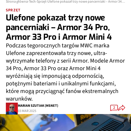
Strona główna
Tech
Sprzęt
Ulefone pokazał trzy nowe pancerniaki – Armor 34 Pro, Armor 33 Pro i Armor Mini 4
SPRZĘT
Ulefone pokazał trzy nowe
pancerniaki – Armor 34 Pro,
Armor 33 Pro i Armor Mini 4
Podczas tegorocznych targów MWC marka
Ulefone zaprezentowała trzy nowe, ultra-
wytrzymałe telefony z serii Armor. Modele Armor
34 Pro, Armor 33 Pro oraz Armor Mini 4
wyróżniają się imponującą odpornością,
potężnymi bateriami i unikalnymi funkcjami,
które mogą przyciągnąć fanów ekstremalnych
warunków.
MARIAN SZUTIAK (MSNET)
2
03 MAR 2025