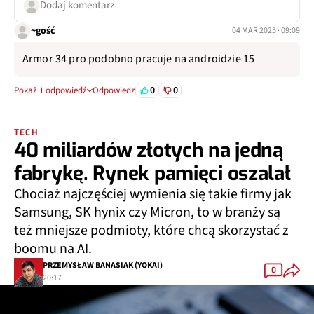
Dodaj komentarz
~gość
04 MAR 2025 · 09:09
Armor 34 pro podobno pracuje na androidzie 15
0
0
Pokaż 1 odpowiedź
Odpowiedz
TECH
40 miliardów złotych na jedną
fabrykę. Rynek pamięci oszalał
Chociaż najczęściej wymienia się takie firmy jak
Samsung, SK hynix czy Micron, to w branży są
też mniejsze podmioty, które chcą skorzystać z
boomu na AI.
PRZEMYSŁAW BANASIAK (YOKAI)
0
20:17