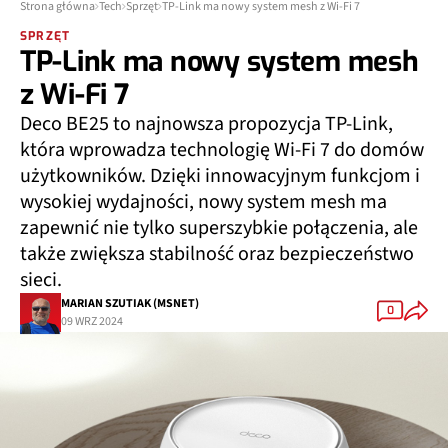
Strona główna
Tech
Sprzęt
TP-Link ma nowy system mesh z Wi-Fi 7
SPRZĘT
TP-Link ma nowy system mesh
z Wi-Fi 7
Deco BE25 to najnowsza propozycja TP-Link,
która wprowadza technologię Wi-Fi 7 do domów
użytkowników. Dzięki innowacyjnym funkcjom i
wysokiej wydajności, nowy system mesh ma
zapewnić nie tylko superszybkie połączenia, ale
także zwiększa stabilność oraz bezpieczeństwo
sieci.
MARIAN SZUTIAK (MSNET)
0
09 WRZ 2024