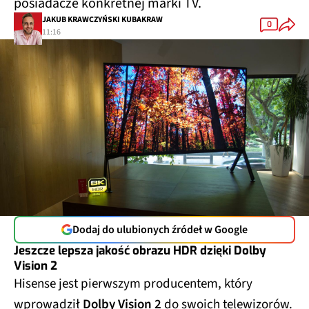
posiadacze konkretnej marki TV.
JAKUB KRAWCZYŃSKI KUBAKRAW
0
11:16
Dodaj do ulubionych źródeł w Google
Jeszcze lepsza jakość obrazu HDR dzięki Dolby
Vision 2
Hisense jest pierwszym producentem, który
wprowadził
Dolby Vision 2
do swoich telewizorów.