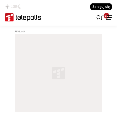
Zaloguj się
18