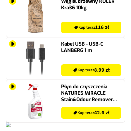
Węgiel drzewny KOLER
Kra36 10kg
116 zł
Kup teraz
Kabel USB - USB-C
LANBERG 1 m
8.99 zł
Kup teraz
Płyn do czyszczenia
NATURES MIRACLE
Stain&Odour Remover
Dog Melon 946 ml
42.6 zł
Kup teraz