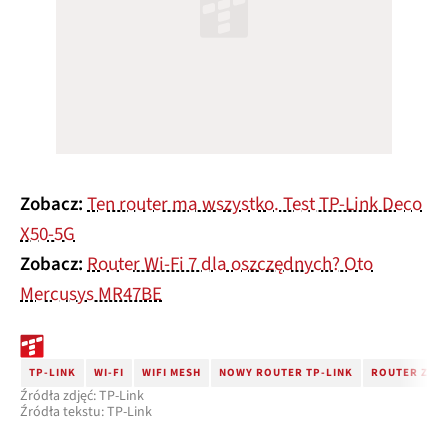
Zobacz:
Ten router ma wszystko. Test TP-Link Deco
X50-5G
Zobacz:
Router Wi-Fi 7 dla oszczędnych? Oto
Mercusys MR47BE
TP-LINK
WI-FI
WIFI MESH
NOWY ROUTER TP-LINK
ROUTER Z WI-
Źródła zdjęć: TP-Link
Źródła tekstu: TP-Link