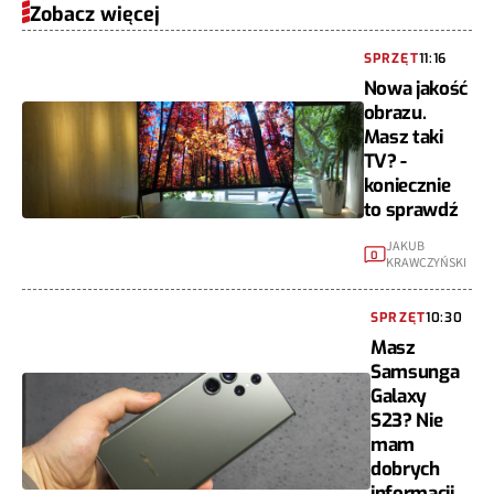
Zobacz więcej
SPRZĘT
11:16
Nowa jakość
obrazu.
Masz taki
TV? -
koniecznie
to sprawdź
JAKUB
0
KRAWCZYŃSKI
SPRZĘT
10:30
Masz
Samsunga
Galaxy
S23? Nie
mam
dobrych
informacji