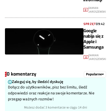
DAMIAN
0
JAROSZEWSKI
SPRZĘT
09:42
Google
nabija się z
Apple i
Samsunga
DAMIAN
0
JAROSZEWSKI
0 komentarzy
Popularne
Zaloguj się, by śledzić dyskuję
Dołącz do użytkowników, pisz bez limitu, śledź
odpowiedzi oraz reakcje na swoje komentarze. Nie
przegap ważnych rozmów!
Możesz dodać 3 komentarze w ciągu 14 dni