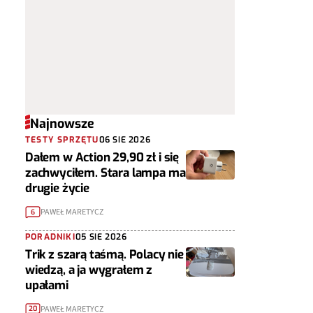
Najnowsze
TESTY SPRZĘTU
06 SIE 2026
Dałem w Action 29,90 zł i się
zachwyciłem. Stara lampa ma
drugie życie
PAWEŁ MARETYCZ
6
PORADNIKI
05 SIE 2026
Trik z szarą taśmą. Polacy nie
wiedzą, a ja wygrałem z
upałami
PAWEŁ MARETYCZ
20