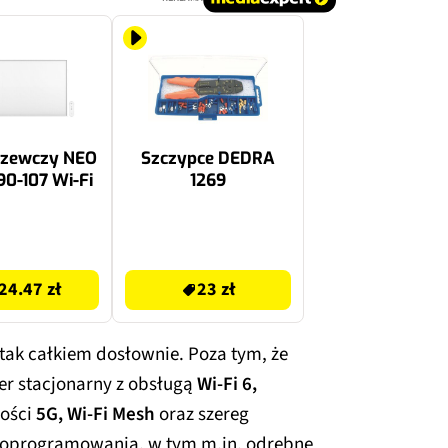
rzewczy NEO
Szczypce DEDRA
0-107 Wi‑Fi
1269
24.99 zł
24.47 zł
23 zł
tak całkiem dosłownie. Poza tym, że
er stacjonarny z obsługą
Wi-Fi 6,
ności
5G, Wi-Fi Mesh
oraz szereg
e oprogramowania, w tym m.in. odrębne