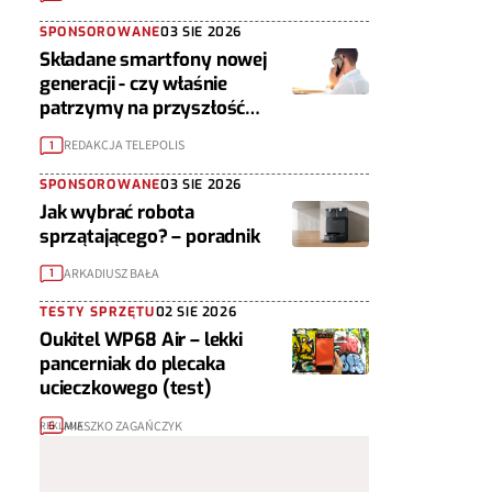
SPONSOROWANE
03 SIE 2026
Składane smartfony nowej
generacji - czy właśnie
patrzymy na przyszłość
urządzeń mobilnych?
REDAKCJA TELEPOLIS
1
SPONSOROWANE
03 SIE 2026
Jak wybrać robota
sprzątającego? – poradnik
ARKADIUSZ BAŁA
1
TESTY SPRZĘTU
02 SIE 2026
Oukitel WP68 Air – lekki
pancerniak do plecaka
ucieczkowego (test)
MIESZKO ZAGAŃCZYK
6