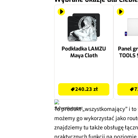
Podkładka LAMZU
Panel g
Maya Cloth
TOOLS 9
240.23 zł
854.09 zł
240.23 zł
7
To produkt „wszystkomający” i to 
możemy go wykorzystać jako rout
znajdziemy tu także obsługę łącz
praktycznych funkcji na poziomi