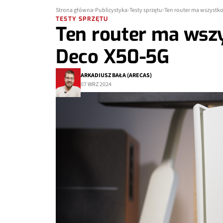
Strona główna
Publicystyka
Testy sprzętu
Ten router ma wszystko
TESTY SPRZĘTU
Ten router ma wszy
Deco X50-5G
ARKADIUSZ BAŁA (ARECAS)
07 WRZ 2024