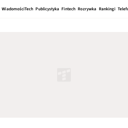
Wiadomości
Tech
Publicystyka
Fintech
Rozrywka
Rankingi
Telef