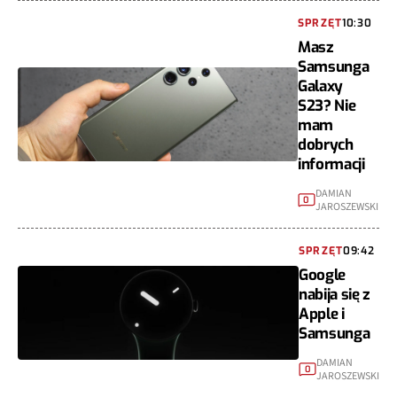
SPRZĘT
10:30
Masz
Samsunga
Galaxy
S23? Nie
mam
dobrych
informacji
DAMIAN
0
JAROSZEWSKI
SPRZĘT
09:42
Google
nabija się z
Apple i
Samsunga
DAMIAN
0
JAROSZEWSKI