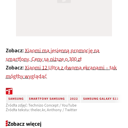
Zobacz:
Xiaomi ma jesienną promocję na
smartfony. Ceny są niższe o 300 zł
Zobacz:
Xiaomi 12 Ultra z dwoma ekranami – tak
mógłby wyglądać
SAMSUNG
SMARTFONY SAMSUNG
2022
SAMSUNG GALAXY S22
SA
Źródła zdjęć: Technizo Concept / YouTube
Źródła tekstu: thelec.kr, Anthony / Twitter
Zobacz więcej