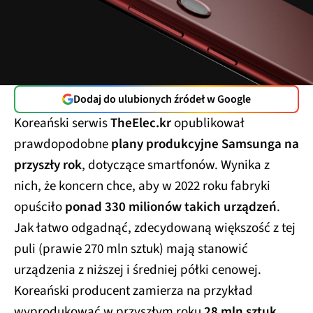
Dodaj do ulubionych źródeł w Google
Koreański serwis
TheElec.kr
opublikował
prawdopodobne
plany produkcyjne Samsunga na
przyszły rok
, dotyczące smartfonów. Wynika z
nich, że koncern chce, aby w 2022 roku fabryki
opuściło
ponad 330 milionów takich urządzeń
.
Jak łatwo odgadnąć, zdecydowaną większość z tej
puli (prawie 270 mln sztuk) mają stanowić
urządzenia z niższej i średniej półki cenowej.
Koreański producent zamierza na przykład
wyprodukować w przyszłym roku
28 mln sztuk