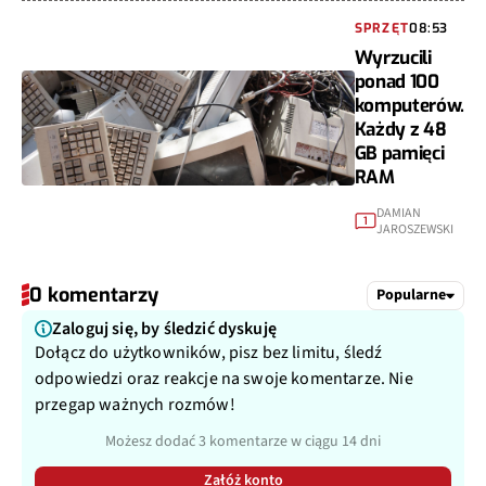
SPRZĘT
08:53
Wyrzucili
ponad 100
komputerów.
Każdy z 48
GB pamięci
RAM
DAMIAN
1
JAROSZEWSKI
0 komentarzy
Popularne
Zaloguj się, by śledzić dyskuję
Dołącz do użytkowników, pisz bez limitu, śledź
odpowiedzi oraz reakcje na swoje komentarze. Nie
przegap ważnych rozmów!
Możesz dodać 3 komentarze w ciągu 14 dni
Załóż konto