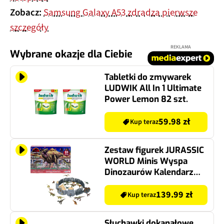
Zobacz:
Samsung Galaxy A53 zdradza pierwsze
szczegóły
REKLAMA
Wybrane okazje dla Ciebie
Tabletki do zmywarek
LUDWIK All In 1 Ultimate
Power Lemon 82 szt.
59.98 zł
Kup teraz
Zestaw figurek JURASSIC
WORLD Minis Wyspa
Dinozaurów Kalendarz
adwentowy JLD23
139.99 zł
Kup teraz
Słuchawki dokanałowe