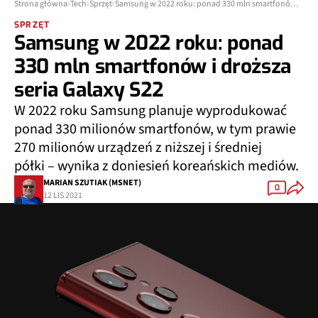
Strona główna
Tech
Sprzęt
Samsung w 2022 roku: ponad 330 mln smartfonów i droższa seria Galaxy S22
SPRZĘT
Samsung w 2022 roku: ponad
330 mln smartfonów i droższa
seria Galaxy S22
W 2022 roku Samsung planuje wyprodukować
ponad 330 milionów smartfonów, w tym prawie
270 milionów urządzeń z niższej i średniej
półki – wynika z doniesień koreańskich mediów.
MARIAN SZUTIAK (MSNET)
0
12 LIS 2021