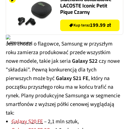
LACOSTE Iconic Petit
Pique Czarny
199.99 zł
Kup teraz
Jeśli chodzi o flagowce, Samsung w przyszłym
roku zamierza produkować przede wszystkim
nowe modele, takie jak seria
Galaxy S22
czy nowe
"składaki". Pewną konkurencją dla tych
pierwszych może być
Galaxy S21 FE
, który na
początku przyszłego roku ma w końcu trafić na
rynek. Plany produkcyjne Samsunga w segmencie
smartfonów z wyższej półki cenowej wyglądają
tak:
Galaxy S20 FE
– 2,1 mln sztuk,