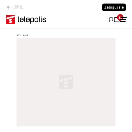
Zaloguj się
11