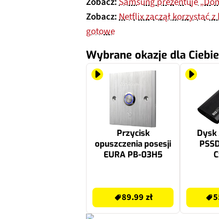
Zobacz:
Samsung prezentuje „Dom
Zobacz:
Netflix zaczął korzystać 
gotowe
Wybrane okazje dla Ciebie
Przycisk
Dysk
opuszczenia posesji
PSSD
EURA PB-03H5
C
89.99 zł
559.99 zł
89.99 zł
5