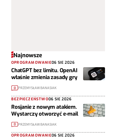
Najnowsze
OPROGRAMOWANIE
06 SIE 2026
ChatGPT bez limitu. OpenAI
właśnie zmienia zasady gry
PRZEMYSŁAW BANASIAK
0
BEZPIECZEŃSTWO
06 SIE 2026
Rosjanie z nowym atakiem.
Wystarczy otworzyć e-mail
PRZEMYSŁAW BANASIAK
0
OPROGRAMOWANIE
06 SIE 2026