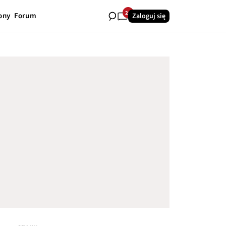
24
ony
Forum
Zaloguj się