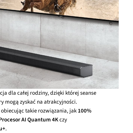
ja dla całej rodziny, dzięki której seanse
ry mogą zyskać na atrakcyjności.
obiecując takie rozwiązania, jak
100%
 Procesor AI Quantum 4K
czy
u+
.