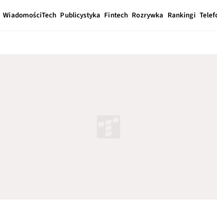
Wiadomości
Tech
Publicystyka
Fintech
Rozrywka
Rankingi
Telef