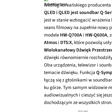
Według koreańskiego producenta
QLED i QLED jest soundbar Q-Seri
jest w stanie wzbogacić wrażenia
seans filmowy na zupełnie nowy 
modele
HW-Q700A
i
HW-Q600A
, 
Atmos
i
DTS:X
, które pozwolą usł
Wielokanałowy Dźwięk Przestrze
dźwięki równomiernie rozchodziły
Oba urządzenia, telewizor i sou
temacie dźwięku. Funkcja
Q-Sym
łączą się z głośnikami w soundbar
ku górze. Tym samym widzowie mo
audiowizualnych i cieszyć się je
dochodzącym ze wszystkich stron