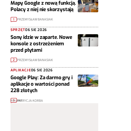
Mapy Google z nową funkcją.
Polacy z niej nie skorzystają
PRZEMYSŁAW BANASIAK
1
SPRZĘT
06 SIE 2026
Sony idzie w zaparte. Nowe
konsole z ostrzeżeniem
przed płytami
PRZEMYSŁAW BANASIAK
2
APLIKACJE
06 SIE 2026
Google Play: Za darmo gry i
aplikacje o wartości ponad
228 złotych
PATRYCJA KORBA
1