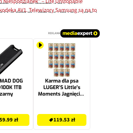
 Niespodzianek” – Life Unstopable
z kodeka AV1. Telewizory Samsung są na to
REKLAMA
 MAD DOG
Karma dla psa
100K 1TB
LUGER’S Little's
zarny
Moments Jagnięcina
z ryżem brązowym
18 x 400 g
119.53 zł
59.99 zł
119.53 zł