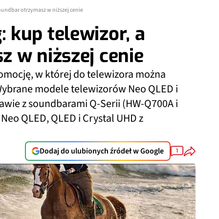
oundbar otrzymasz w niższej cenie
kup telewizor, a
 w niższej cenie
mocję, w której do telewizora można
 Wybrane modele telewizorów Neo QLED i
awie z soundbarami Q-Serii (HW-Q700A i
Neo QLED, QLED i Crystal UHD z
Dodaj do ulubionych źródeł w Google
1