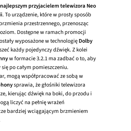
najlepszym przyjacielem telewizora Neo
i
. To urządzenie, które w prosty sposób
 brzmienia przestrzennego, przenosząc
poziom. Dostępne w ramach promocji
zostały wyposażone w technologię
Dolby
yszeć każdy pojedynczy dźwięk. Z kolei
nny
w formacie 3.2.1 ma zadbać o to, aby
 się po całym pomieszczeniu.
nbar, mogą współpracować ze sobą w
phony
sprawia, że głośniki telewizora
ze, kierując dźwięk na boki, do przodu i
gą liczyć na pełnię wrażeń
szcze bardziej wciągającym brzmieniem
.