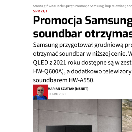
Strona główna
Tech
Sprzęt
Promocja Samsung: kup telewizor, a s
SPRZĘT
Promocja Samsung: 
soundbar otrzymasz
Samsung przygotował grudniową pro
otrzymać soundbar w niższej cenie.
QLED z 2021 roku dostępne są w zest
HW-Q600A), a dodatkowo telewizory 
soundbarem HW-A550.
MARIAN SZUTIAK (MSNET)
07 GRU 2021