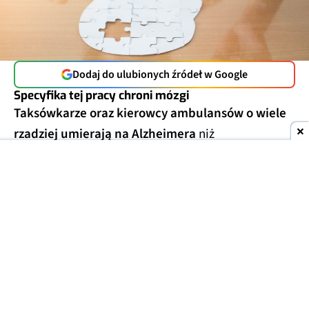
Dodaj do ulubionych źródeł w Google
Specyfika tej pracy chroni mózgi
Taksówkarze oraz kierowcy ambulansów o wiele
rzadziej umierają na Alzheimera
niż
przedstawiciele innych grup zawodowych. Tak
wynika z analizy aktów zgonu 9 milionów
mieszkańców USA, którą opublikowano w 2024 r.
Uwzględniono w niej dane w zakresie od stycznia
2020 do grudnia 2022 r.