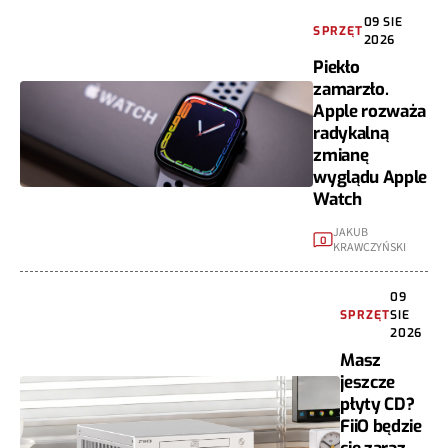
09 SIE
SPRZĘT
2026
Piekło
zamarzło.
Apple rozważa
radykalną
zmianę
wyglądu Apple
Watch
JAKUB
0
KRAWCZYŃSKI
09
SPRZĘT
SIE
2026
Masz
jeszcze
płyty CD?
FiiO będzie