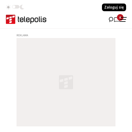
Zaloguj się
8