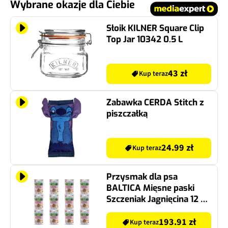
Wybrane okazje dla Ciebie
Słoik KILNER Square Clip
Top Jar 10342 0.5 L
43 zł
Kup teraz
Zabawka CERDA Stitch z
piszczałką
24.99 zł
Kup teraz
Przysmak dla psa
BALTICA Mięsne paski
Szczeniak Jagnięcina 12 x
90 g
193.91 zł
Kup teraz