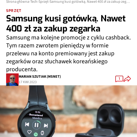
Strona główna
Tech
Sprzęt
Samsung kusi gotówką. Nawet 400 zł za zakup zegarka
SPRZĘT
Samsung kusi gotówką. Nawet
400 zł za zakup zegarka
Samsung ma kolejne promocje z cyklu cashback.
Tym razem zwrotem pieniędzy w formie
przelewu na konto premiowany jest zakup
zegarków oraz słuchawek koreańskiego
producenta.
MARIAN SZUTIAK (MSNET)
1
17 KWI 2023