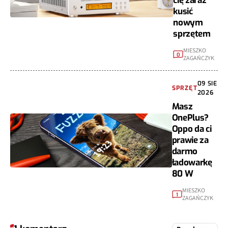
cię zaraz
kusić
nowym
sprzętem
MIESZKO
0
ZAGAŃCZYK
09 SIE
SPRZĘT
2026
Masz
OnePlus?
Oppo da ci
prawie za
darmo
ładowarkę
80 W
MIESZKO
1
ZAGAŃCZYK