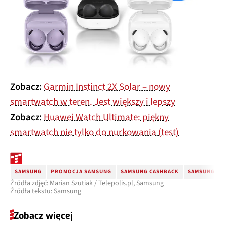
Zobacz:
Garmin Instinct 2X Solar – nowy
smartwatch w teren. Jest większy i lepszy
Zobacz:
Huawei Watch Ultimate: piękny
smartwatch nie tylko do nurkowania (test)
SAMSUNG
PROMOCJA SAMSUNG
SAMSUNG CASHBACK
SAMSUNG GA
Źródła zdjęć: Marian Szutiak / Telepolis.pl, Samsung
Źródła tekstu: Samsung
Zobacz więcej