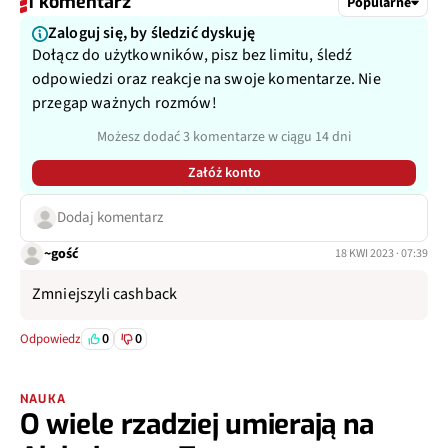
1 komentarz
Popularne
Zaloguj się, by śledzić dyskuję
Dołącz do użytkowników, pisz bez limitu, śledź
odpowiedzi oraz reakcje na swoje komentarze. Nie
przegap ważnych rozmów!
Możesz dodać 3 komentarze w ciągu 14 dni
Załóż konto
Dodaj komentarz
~gość
18 KWI 2023 · 07:39
Zmniejszyli cashback
0
0
Odpowiedz
NAUKA
O wiele rzadziej umierają na