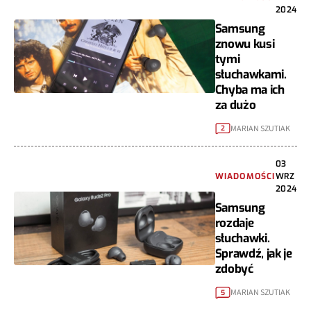
2024
Samsung
znowu kusi
tymi
słuchawkami.
Chyba ma ich
za dużo
MARIAN SZUTIAK
2
03
WIADOMOŚCI
WRZ
2024
Samsung
rozdaje
słuchawki.
Sprawdź, jak je
zdobyć
MARIAN SZUTIAK
5