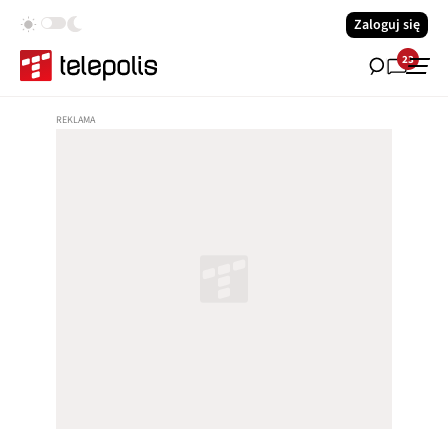
Zaloguj się
23