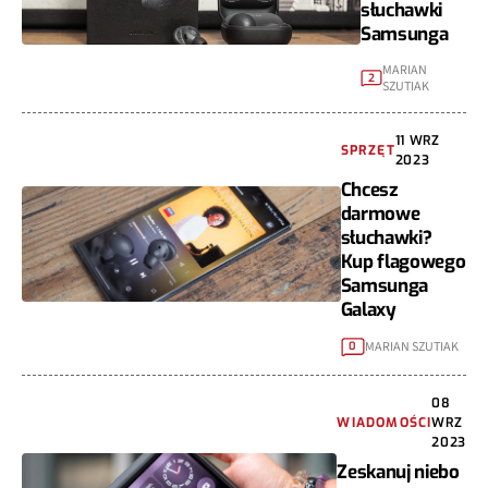
słuchawki
Samsunga
MARIAN
2
SZUTIAK
11 WRZ
SPRZĘT
2023
Chcesz
darmowe
słuchawki?
Kup flagowego
Samsunga
Galaxy
MARIAN SZUTIAK
0
08
WIADOMOŚCI
WRZ
2023
Zeskanuj niebo