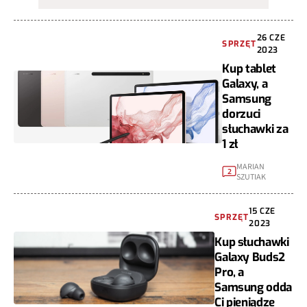
26 CZE
SPRZĘT
2023
Kup tablet
Galaxy, a
Samsung
dorzuci
słuchawki za
1 zł
MARIAN
2
SZUTIAK
15 CZE
SPRZĘT
2023
Kup słuchawki
Galaxy Buds2
Pro, a
Samsung odda
Ci pieniądze