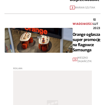
MARIAN SZUTIAK
3
10
WIADOMOŚCI
LUT
2023
Orange ogłasza
super promocję
na flagowce
Samsunga
MIESZKO
3
ZAGAŃCZYK