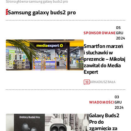
Strona główna
samsung galaxy buds2 pro
Samsung galaxy buds2 pro
05
SPONSOROWANE
GRU
2024
Smartfon marzeń
i słuchawki w
prezencie – Mikołaj
zawitał do Media
Expert
ARKADIUSZ BAŁA
10
03
WIADOMOŚCI
GRU
2024
Galaxy Buds2
Pro do
zgarnięcia za