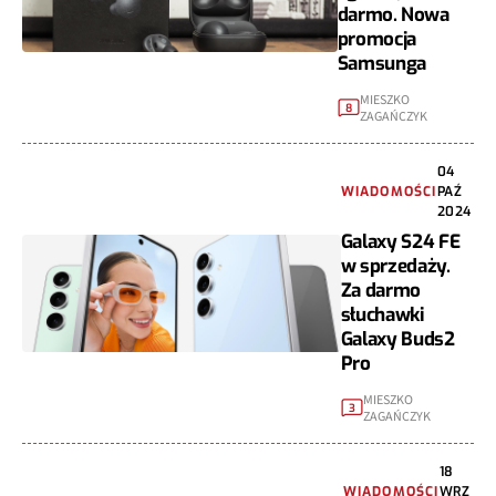
darmo. Nowa
promocja
Samsunga
MIESZKO
8
ZAGAŃCZYK
04
WIADOMOŚCI
PAŹ
2024
Galaxy S24 FE
w sprzedaży.
Za darmo
słuchawki
Galaxy Buds2
Pro
MIESZKO
3
ZAGAŃCZYK
18
WIADOMOŚCI
WRZ