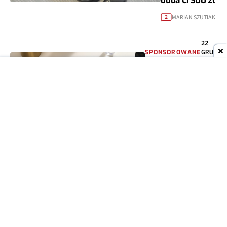
odda Ci 300 zł
MARIAN SZUTIAK
2
22
SPONSOROWANE
GRU
2022
Samsung poleca
się na święta. Jest
w czym przebierać
MARIAN SZUTIAK
5
05
WIADOMOŚCI
GRU
2022
Samsung: kup
Galaxy Buds2
lub Galaxy
Buds2 Pro i
zyskaj do 300