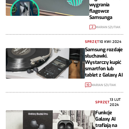
wygrania
flagowce
Samsunga
MARIAN SZUTIAK
2
SPRZĘT
10 KWI 2024
Samsung rozdaje
słuchawki.
Wystarczy kupić
smartfon lub
tablet z Galaxy AI
MARIAN SZUTIAK
10
13 LUT
SPRZĘT
2024
Funkcje
Galaxy AI
trafiają na