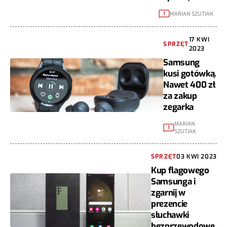
MARIAN SZUTIAK
1
17 KWI
SPRZĘT
2023
Samsung
kusi gotówką.
Nawet 400 zł
za zakup
zegarka
MARIAN
1
SZUTIAK
SPRZĘT
03 KWI 2023
Kup flagowego
Samsunga i
zgarnij w
prezencie
słuchawki
bezprzewodowe