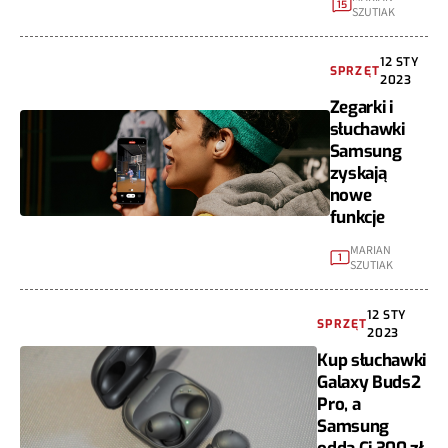
15
SZUTIAK
12 STY
SPRZĘT
2023
Zegarki i
słuchawki
Samsung
zyskają
nowe
funkcje
MARIAN
1
SZUTIAK
12 STY
SPRZĘT
2023
Kup słuchawki
Galaxy Buds2
Pro, a
Samsung