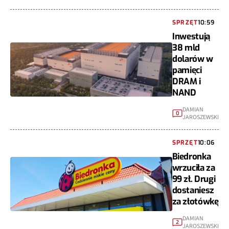
SPRZĘT
10:59
Inwestują
38 mld
dolarów w
pamięci
DRAM i
NAND
DAMIAN
0
JAROSZEWSKI
SPRZĘT
10:06
Biedronka
wrzuciła za
99 zł. Drugi
dostaniesz
za złotówkę
DAMIAN
2
JAROSZEWSKI