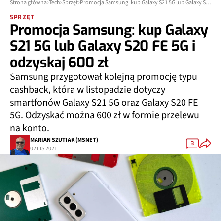
Strona główna
Tech
Sprzęt
Promocja Samsung: kup Galaxy S21 5G lub Galaxy S20 FE 5G i odzyskaj 600 zł
SPRZĘT
Promocja Samsung: kup Galaxy
S21 5G lub Galaxy S20 FE 5G i
odzyskaj 600 zł
Samsung przygotował kolejną promocję typu
cashback, która w listopadzie dotyczy
smartfonów Galaxy S21 5G oraz Galaxy S20 FE
5G. Odzyskać można 600 zł w formie przelewu
na konto.
MARIAN SZUTIAK (MSNET)
3
02 LIS 2021