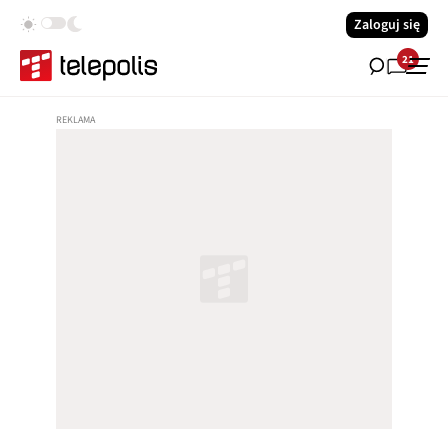
Zaloguj się
21