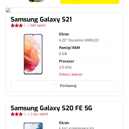
Samsung Galaxy S21
642 opinii
Ekran
6.20" Dynamic AMOLED
Pamięć RAM
8 GB
Procesor
2.9 GHz
Zobacz więcej
Porównaj
Samsung Galaxy S20 FE 5G
1 tys. opinii
Ekran
6.50" SUPERAMOLED