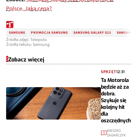
Polsce. Jaka cena?
SAMSUNG
PROMOCJA SAMSUNG
SAMSUNG GALAXY S21
SAMSUNG G
Źródła zdjęć: Telepolis
Źródła tekstu: Samsung
Zobacz więcej
SPRZĘT
12:31
Ta Motorola
będzie aż za
dobra.
Szykuje się
kolejny hit
dla
oszczędnych
MIESZKO
1
ZAGAŃCZYK