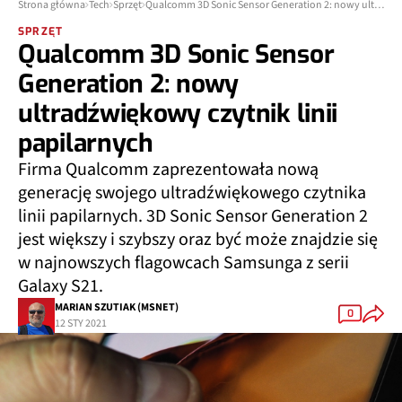
Strona główna
Tech
Sprzęt
Qualcomm 3D Sonic Sensor Generation 2: nowy ultradźwiękowy czytnik linii papilarnych
SPRZĘT
Qualcomm 3D Sonic Sensor
Generation 2: nowy
ultradźwiękowy czytnik linii
papilarnych
Firma Qualcomm zaprezentowała nową
generację swojego ultradźwiękowego czytnika
linii papilarnych. 3D Sonic Sensor Generation 2
jest większy i szybszy oraz być może znajdzie się
w najnowszych flagowcach Samsunga z serii
Galaxy S21.
MARIAN SZUTIAK (MSNET)
0
12 STY 2021