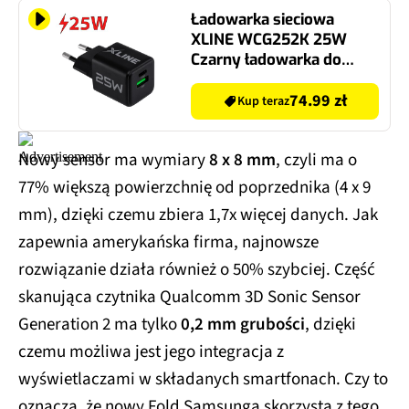
Ładowarka sieciowa
XLINE WCG252K 25W
Czarny ładowarka do
telefonu USB, USB-C
74.99 zł
Kup teraz
Nowy sensor ma wymiary
8 x 8 mm
, czyli ma o
77% większą powierzchnię od poprzednika (4 x 9
mm), dzięki czemu zbiera 1,7x więcej danych. Jak
zapewnia amerykańska firma, najnowsze
rozwiązanie działa również o 50% szybciej. Część
skanująca czytnika Qualcomm 3D Sonic Sensor
Generation 2 ma tylko
0,2 mm grubości
, dzięki
czemu możliwa jest jego integracja z
wyświetlaczami w składanych smartfonach. Czy to
oznacza, że nowy Fold Samsunga skorzysta z tego