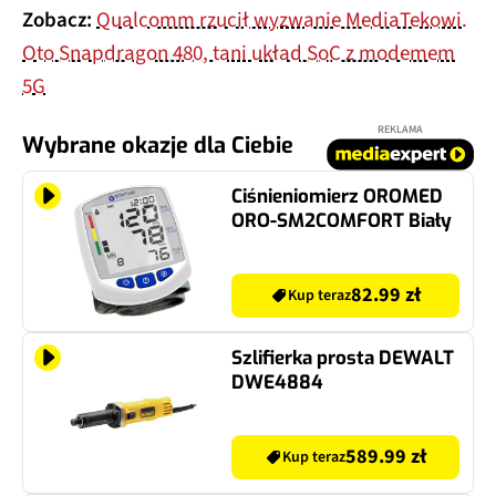
Zobacz:
Qualcomm rzucił wyzwanie MediaTekowi.
Oto Snapdragon 480, tani układ SoC z modemem
5G
REKLAMA
Wybrane okazje dla Ciebie
Ciśnieniomierz OROMED
ORO-SM2COMFORT Biały
82.99 zł
Kup teraz
Szlifierka prosta DEWALT
DWE4884
589.99 zł
Kup teraz