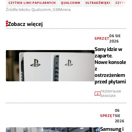
CZYTNIK LINII PAPILARNYCH
QUALCOMM
ULTRADŹWIĘKI
CZYTNIK 
Źródła tekstu: Qualcomm, GSMArena
Zobacz więcej
06 SIE
SPRZĘT
2026
Sony idzie w
zaparte.
Nowe konsole
z
ostrzeżeniem
przed płytami
PRZEMYSŁAW
2
BANASIAK
06
SPRZĘT
SIE
2026
Samsung i