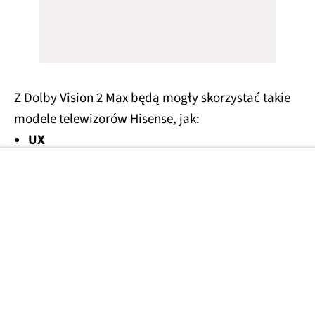
Z Dolby Vision 2 Max będą mogły skorzystać takie
modele telewizorów Hisense, jak:
UX
UR9
UR8
U7 Pro
Aktualizacja z Dolby Vision 2 / Max jest teraz
stopniowo rozsyłana dla telewizorów Hisense
, a
obsługują ją m.in. aplikacja
CANAL+
(w Chinach
także iQIYI, a w USA - Peacock).
Dolby Vision 2 będzie także dostępne w tym roku w