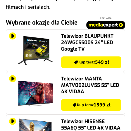
filmach
i serialach.
REKLAMA
Wybrane okazje dla Ciebie
Telewizor BLAUPUNKT
24WGC5500S 24" LED
Google TV
549 zł
Kup teraz
Telewizor MANTA
MATV002LUV55 55" LED
4K VIDAA
1599 zł
Kup teraz
Telewizor HISENSE
55A6Q 55" LED 4K VIDAA