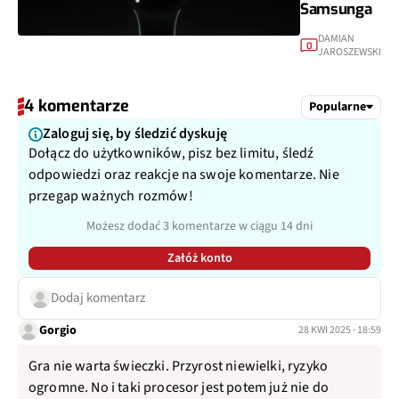
Samsunga
DAMIAN
0
JAROSZEWSKI
4 komentarze
Popularne
Zaloguj się, by śledzić dyskuję
Dołącz do użytkowników, pisz bez limitu, śledź
odpowiedzi oraz reakcje na swoje komentarze. Nie
przegap ważnych rozmów!
Możesz dodać 3 komentarze w ciągu 14 dni
Załóż konto
Dodaj komentarz
Gorgio
28 KWI 2025 · 18:59
Gra nie warta świeczki. Przyrost niewielki, ryzyko
ogromne. No i taki procesor jest potem już nie do