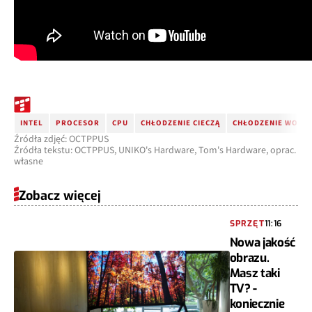
INTEL
PROCESOR
CPU
CHŁODZENIE CIECZĄ
CHŁODZENIE WODN
Źródła zdjęć: OCTPPUS
Źródła tekstu: OCTPPUS, UNIKO's Hardware, Tom's Hardware, oprac.
własne
Zobacz więcej
SPRZĘT
11:16
Nowa jakość
obrazu.
Masz taki
TV? -
koniecznie