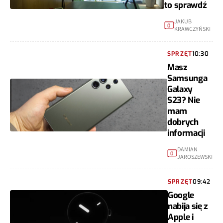
to sprawdź
JAKUB
0
KRAWCZYŃSKI
SPRZĘT
10:30
Masz
Samsunga
Galaxy
S23? Nie
mam
dobrych
informacji
DAMIAN
0
JAROSZEWSKI
SPRZĘT
09:42
Google
nabija się z
Apple i