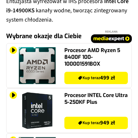
Entuzjasta wyfrezował w IHS procesora
Intel Core
i9-14900KS
kanały wodne, tworząc zintegrowany
system chłodzenia.
REKLAMA
Wybrane okazje dla Ciebie
Procesor AMD Ryzen 5
8400F 100-
100001591BOX
499 zł
Kup teraz
Procesor INTEL Core Ultra
5-250KF Plus
949 zł
Kup teraz