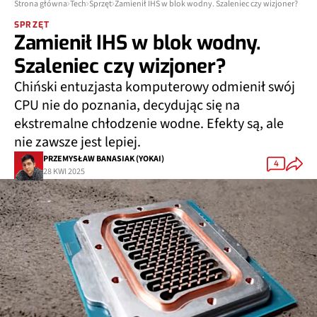
Strona główna
Tech
Sprzęt
Zamienił IHS w blok wodny. Szaleniec czy wizjoner?
SPRZĘT
Zamienił IHS w blok wodny.
Szaleniec czy wizjoner?
Chiński entuzjasta komputerowy odmienił swój
CPU nie do poznania, decydując się na
ekstremalne chłodzenie wodne. Efekty są, ale
nie zawsze jest lepiej.
PRZEMYSŁAW BANASIAK (YOKAI)
4
28 KWI 2025