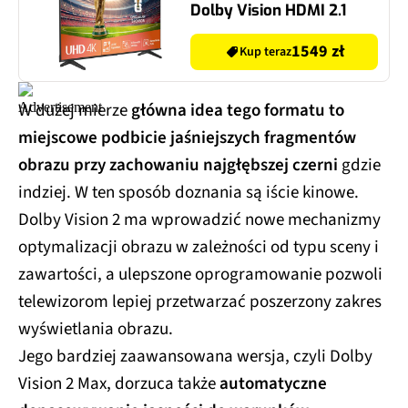
Dolby Vision HDMI 2.1
1549 zł
Kup teraz
W dużej mierze
główna idea tego formatu to
miejscowe podbicie jaśniejszych fragmentów
obrazu przy zachowaniu najgłębszej czerni
gdzie
indziej. W ten sposób doznania są iście kinowe.
Dolby Vision 2 ma wprowadzić nowe mechanizmy
optymalizacji obrazu w zależności od typu sceny i
zawartości, a ulepszone oprogramowanie pozwoli
telewizorom lepiej przetwarzać poszerzony zakres
wyświetlania obrazu.
Jego bardziej zaawansowana wersja, czyli Dolby
Vision 2 Max, dorzuca także
automatyczne