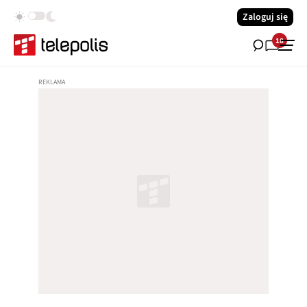
Zaloguj się
18