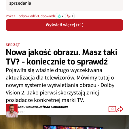
sprzedania.
7
1
Pokaż 1 odpowiedź
Odpowiedz
Wyświetl więcej (+1)
SPRZĘT
Nowa jakość obrazu. Masz taki
TV? - koniecznie to sprawdź
Pojawiła się właśnie długo wyczekiwana
aktualizacja dla telewizorów. Mówimy tutaj o
nowym systemie wyświetlania obrazu - Dolby
Vision 2. Jako pierwsi skorzystają z niej
posiadacze konkretnej marki TV.
JAKUB KRAWCZYŃSKI KUBAKRAW
0
11:16