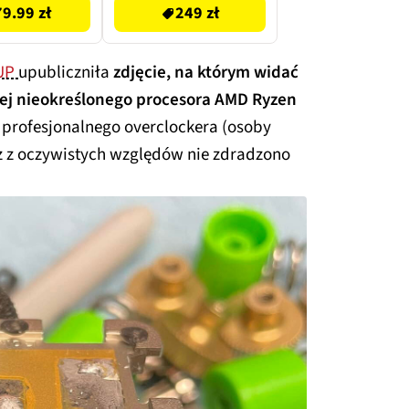
79.99 zł
249 zł
UP
upubliczniła
zdjęcie, na którym widać
iżej nieokreślonego procesora AMD Ryzen
profesjonalnego overclockera (osoby
z z oczywistych względów nie zdradzono