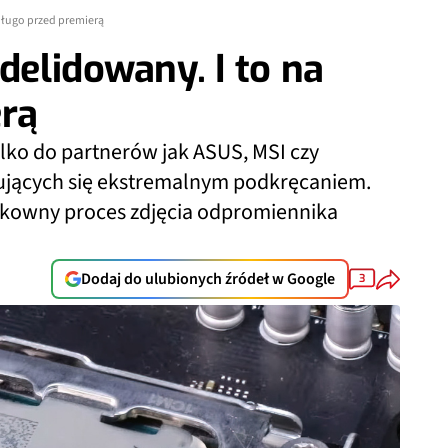
długo przed premierą
elidowany. I to na
erą
ylko do partnerów jak ASUS, MSI czy
ujących się ekstremalnym podkręcaniem.
zykowny proces zdjęcia odpromiennika
Dodaj do ulubionych źródeł w Google
3