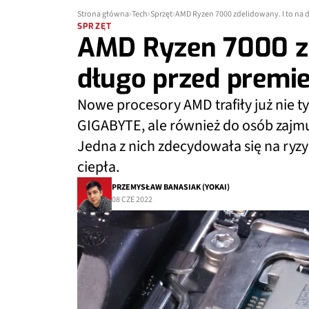
Strona główna
Tech
Sprzęt
AMD Ryzen 7000 zdelidowany. I to na 
SPRZĘT
AMD Ryzen 7000 zd
długo przed premi
Nowe procesory AMD trafiły już nie t
GIGABYTE, ale również do osób zajm
Jedna z nich zdecydowała się na ry
ciepła.
PRZEMYSŁAW BANASIAK (YOKAI)
08 CZE 2022