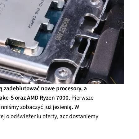
ą zadebiutować nowe procesory, a
Lake-S oraz AMD Ryzen 7000.
Pierwsze
niśmy zobaczyć już jesienią. W
j o odświeżeniu oferty, acz dostaniemy
.