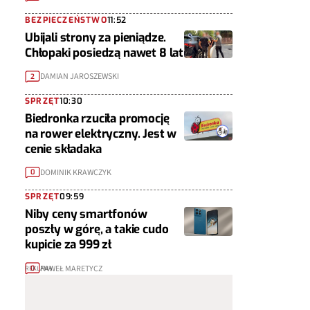
BEZPIECZEŃSTWO
11:52
Ubijali strony za pieniądze.
Chłopaki posiedzą nawet 8 lat
DAMIAN JAROSZEWSKI
2
SPRZĘT
10:30
Biedronka rzuciła promocję
na rower elektryczny. Jest w
cenie składaka
DOMINIK KRAWCZYK
0
SPRZĘT
09:59
Niby ceny smartfonów
poszły w górę, a takie cudo
kupicie za 999 zł
PAWEŁ MARETYCZ
0