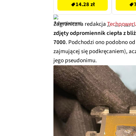
14.28 zł
Zagraniczna redakcja
Techpower
zdjęty odpromiennik ciepła z bl
7000
. Podchodzi ono podobno od 
zajmującej się podkręcaniem), ac
jego pseudonimu.