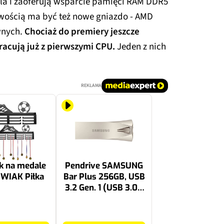
la i zaoferują wsparcie pamięci RAM DDR5
Nowością ma być też nowe gniazdo - AMD
wnych.
Chociaż do premiery jeszcze
racują już z pierwszymi CPU.
Jeden z nich
REKLAMA
k na medale
Pendrive SAMSUNG
WIAK Piłka
Bar Plus 256GB, USB
3.2 Gen. 1 (USB 3.0),
Odczyt 400 Mb/s
Srebrny
259 zł