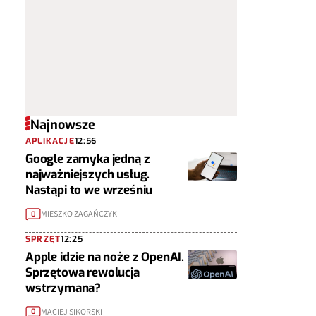
Najnowsze
APLIKACJE
12:56
Google zamyka jedną z
najważniejszych usług.
Nastąpi to we wrześniu
MIESZKO ZAGAŃCZYK
0
SPRZĘT
12:25
Apple idzie na noże z OpenAI.
Sprzętowa rewolucja
wstrzymana?
MACIEJ SIKORSKI
0