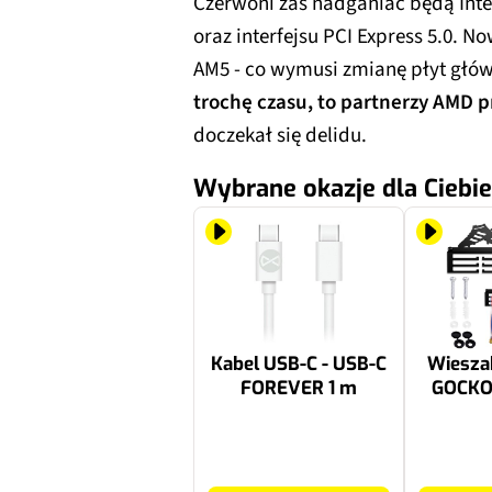
Czerwoni zaś nadganiać będą Inte
oraz interfejsu PCI Express 5.0. 
AM5 - co wymusi zmianę płyt głó
trochę czasu, to partnerzy AMD p
doczekał się delidu.
Wybrane okazje dla Ciebie
Kabel USB-C - USB-C
Wiesza
FOREVER 1 m
GOCKO
14.28 zł
79.99 zł