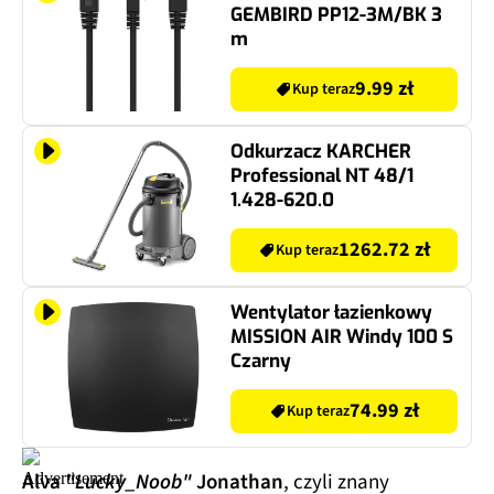
GEMBIRD PP12-3M/BK 3
m
9.99 zł
Kup teraz
Odkurzacz KARCHER
Professional NT 48/1
1.428-620.0
1262.72 zł
Kup teraz
Wentylator łazienkowy
MISSION AIR Windy 100 S
Czarny
74.99 zł
Kup teraz
Alva
"Lucky_Noob"
Jonathan
, czyli znany