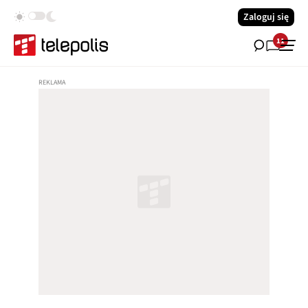
Zaloguj się
11