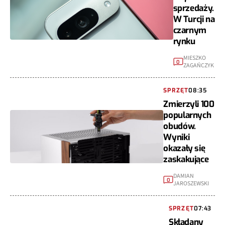
sprzedaży.
W Turcji na
czarnym
rynku
MIESZKO
0
ZAGAŃCZYK
SPRZĘT
08:35
Zmierzyli 100
popularnych
obudów.
Wyniki
okazały się
zaskakujące
DAMIAN
0
JAROSZEWSKI
SPRZĘT
07:43
Składany