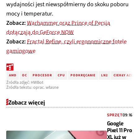
wydajności jest niewspółmierny do skoku poboru
mocy i temperatur.
Zobacz:
Warhammer oraz Prince of Persia
dołączają do GeForce NOW
Zobacz:
Fractal Refine, czyli ergonomiczne fotele
gamingowe
AMD
OC
PROCESOR
CPU
PODKRĘCANIE
LN2
CIEKŁY AZOT
Źródła zdjęć: HWBot
Źródła tekstu: oprac. własne
Zobacz więcej
SPRZĘT
09:16
Google
Pixel 11 Pro
XL już w