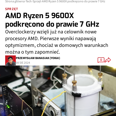
Strona główna
Tech
Sprzęt
AMD Ryzen 5 9600X podkręcono do prawie 7 GHz
SPRZĘT
AMD Ryzen 5 9600X
podkręcono do prawie 7 GHz
Overclockerzy wzięli już na celownik nowe
procesory AMD. Pierwsze wyniki napawają
optymizmem, chociaż w domowych warunkach
można o tym zapomnieć.
PRZEMYSŁAW BANASIAK (YOKAI)
0
08 SIE 2024