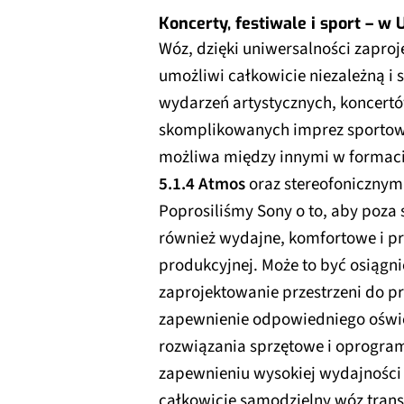
Koncerty, festiwale i sport – w
Wóz, dzięki uniwersalności zapro
umożliwi całkowicie niezależną i
wydarzeń artystycznych, koncertów 
skomplikowanych imprez sportow
możliwa między innymi w formac
5.1.4 Atmos
oraz stereofonicznym
Poprosiliśmy Sony o to, aby poza
również wydajne, komfortowe i pr
produkcyjnej. Może to być osiągni
zaprojektowanie przestrzeni do p
zapewnienie odpowiedniego oświet
rozwiązania sprzętowe i oprogra
zapewnieniu wysokiej wydajności i
całkowicie samodzielny wóz trans