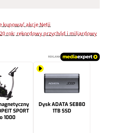
e kupować akcje Netii
020 rok: rekordowy przychód i miliardowy
REKLAMA
magnetyczny
Dysk ADATA SE880
OPEIT SPORT
1TB SSD
o 1000
579.99 zł