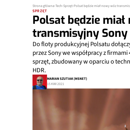
Strona główna
Tech
Sprzęt
Polsat będzie miał nowy wóz transmi
SPRZĘT
Polsat będzie mia
transmisyjny Sony
Do floty produkcyjnej Polsatu dołąc
przez Sony we współpracy z firmami 
sprzęt, zbudowany w oparciu o techno
HDR.
MARIAN SZUTIAK (MSNET)
15 KWI 2021