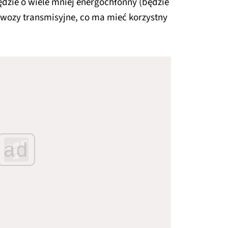
zie o wiele mniej energochłonny (będzie
 wozy transmisyjne, co ma mieć korzystny
ad