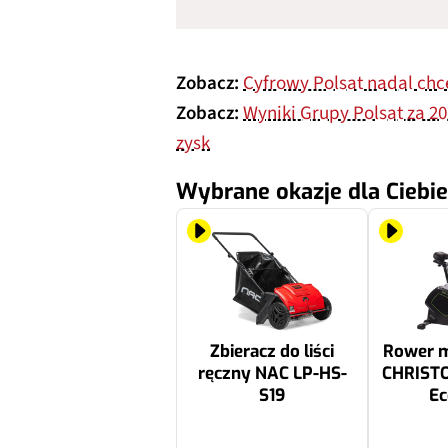
Zobacz:
Cyfrowy Polsat nadal chc
Zobacz:
Wyniki Grupy Polsat za 2
zysk
Wybrane okazje dla Ciebie
Zbieracz do liści
Rower 
ręczny NAC LP-HS-
CHRIST
S19
Ec
319.99 zł
2699 zł