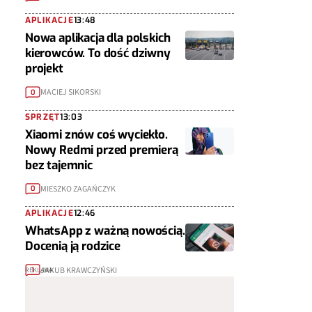
APLIKACJE
13:48
Nowa aplikacja dla polskich
kierowców. To dość dziwny
projekt
MACIEJ SIKORSKI
0
SPRZĘT
13:03
Xiaomi znów coś wyciekło.
Nowy Redmi przed premierą
bez tajemnic
MIESZKO ZAGAŃCZYK
0
APLIKACJE
12:46
WhatsApp z ważną nowością.
Docenią ją rodzice
JAKUB KRAWCZYŃSKI
1