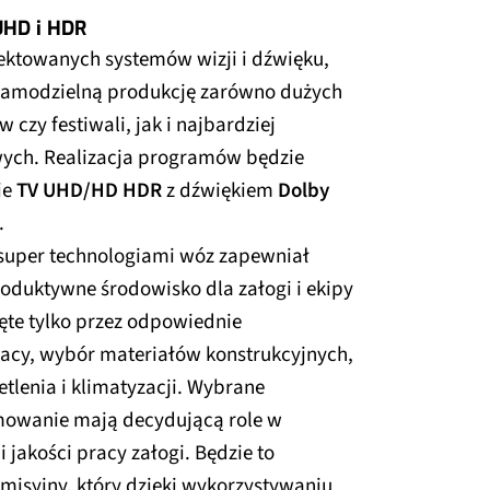
 UHD i HDR
jektowanych systemów wizji i dźwięku,
 samodzielną produkcję zarówno dużych
czy festiwali, jak i najbardziej
ych. Realizacja programów będzie
ie
TV UHD/HD HDR
z dźwiękiem
Dolby
.
 super technologiami wóz zapewniał
oduktywne środowisko dla załogi i ekipy
ęte tylko przez odpowiednie
racy, wybór materiałów konstrukcyjnych,
lenia i klimatyzacji. Wybrane
mowanie mają decydującą role w
 jakości pracy załogi. Będzie to
misyjny, który dzięki wykorzystywaniu