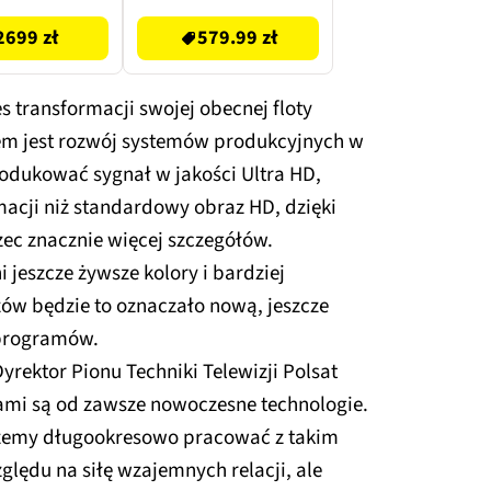
2699 zł
579.99 zł
s transformacji swojej obecnej floty
lem jest rozwój systemów produkcyjnych w
rodukować sygnał w jakości Ultra HD,
rmacji niż standardowy obraz HD, dzięki
zec znacznie więcej szczegółów.
jeszcze żywsze kolory i bardziej
zów będzie to oznaczało nową, jeszcze
 programów.
yrektor Pionu Techniki Telewizji Polsat
tami są od zawsze nowoczesne technologie.
żemy długookresowo pracować z takim
zględu na siłę wzajemnych relacji, ale