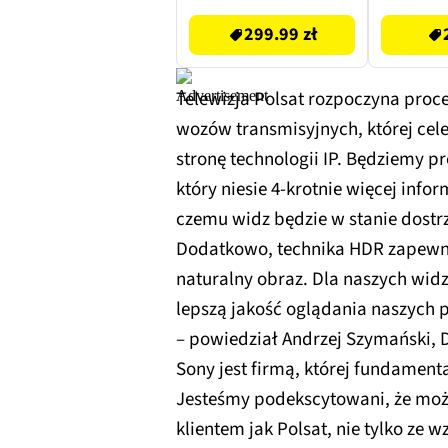
299.99 zł
Telewizja Polsat rozpoczyna proce
wozów transmisyjnych, której ce
stronę technologii IP. Będziemy p
który niesie 4-krotnie więcej info
czemu widz będzie w stanie dostr
Dodatkowo, technika HDR zapewni 
naturalny obraz. Dla naszych wid
lepszą jakość oglądania naszych
– powiedział Andrzej Szymański, D
Sony jest firmą, której fundamen
Jesteśmy podekscytowani, że mo
klientem jak Polsat, nie tylko ze w