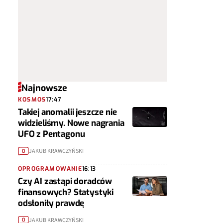
Najnowsze
KOSMOS
17:47
Takiej anomalii jeszcze nie
widzieliśmy. Nowe nagrania
UFO z Pentagonu
JAKUB KRAWCZYŃSKI
0
OPROGRAMOWANIE
16:13
Czy AI zastąpi doradców
finansowych? Statystyki
odsłoniły prawdę
JAKUB KRAWCZYŃSKI
0