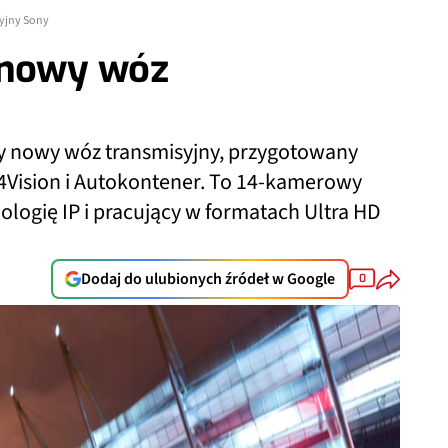
syjny Sony
ł nowy wóz
zy nowy wóz transmisyjny, przygotowany
4Vision i Autokontener. To 14-kamerowy
logię IP i pracujący w formatach Ultra HD
Dodaj do ulubionych źródeł w Google
0