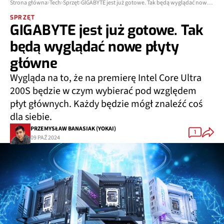
Strona główna
Tech
Sprzęt
GIGABYTE jest już gotowe. Tak będą wyglądać nowe płyty główne
SPRZĘT
GIGABYTE jest już gotowe. Tak
będą wyglądać nowe płyty
główne
Wygląda na to, że na premierę Intel Core Ultra
200S będzie w czym wybierać pod względem
płyt głównych. Każdy będzie mógł znaleźć coś
dla siebie.
PRZEMYSŁAW BANASIAK (YOKAI)
1
09 PAŹ 2024