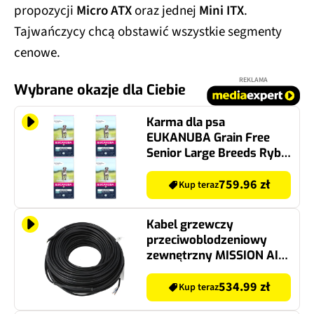
propozycji
Micro ATX
oraz jednej
Mini ITX
.
Tajwańczycy chcą obstawić wszystkie segmenty
cenowe.
REKLAMA
Wybrane okazje dla Ciebie
Karma dla psa
EUKANUBA Grain Free
Senior Large Breeds Ryba
Oceaniczna 4 x 12 kg
759.96 zł
Kup teraz
Kabel grzewczy
przeciwoblodzeniowy
zewnętrzny MISSION AIR
MA ICE-20 W/m 70 m
(1400W)
534.99 zł
Kup teraz