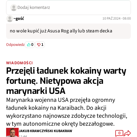
Dodaj komentarz
~gość
10 PAŹ 2024 · 08:00
no wole kupić już Asusa Rog ally lub steam decka
0
1
Odpowiedz
WIADOMOŚCI
Przejęli ładunek kokainy warty
fortunę. Nietypowa akcja
marynarki USA
Marynarka wojenna USA przejęła ogromny
ładunek kokainy na Karaibach. Do akcji
wykorzystano najnowsze zdobycze technologii,
w tym autonomiczne okręty bezzałogowe.
JAKUB KRAWCZYŃSKI KUBAKRAW
0
11:44