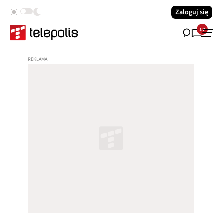
Zaloguj się
17