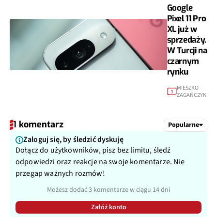
Google
Pixel 11 Pro
XL już w
sprzedaży.
W Turcji na
czarnym
rynku
MIESZKO
1
ZAGAŃCZYK
1 komentarz
Popularne
Zaloguj się, by śledzić dyskuję
Dołącz do użytkowników, pisz bez limitu, śledź
odpowiedzi oraz reakcje na swoje komentarze. Nie
przegap ważnych rozmów!
Możesz dodać 3 komentarze w ciągu 14 dni
Załóż konto