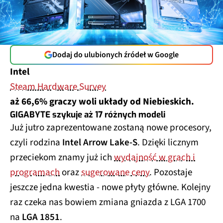
Dodaj do ulubionych źródeł w Google
Intel
Steam Hardware Survey
aż 66,6% graczy woli układy od Niebieskich.
GIGABYTE szykuje aż 17 różnych modeli
Już jutro zaprezentowane zostaną nowe procesory,
czyli rodzina
Intel Arrow Lake-S
. Dzięki licznym
przeciekom znamy już ich
wydajność w grach i
programach
oraz
sugerowane ceny
. Pozostaje
jeszcze jedna kwestia - nowe płyty główne. Kolejny
raz czeka nas bowiem zmiana gniazda z LGA 1700
na
LGA 1851
.