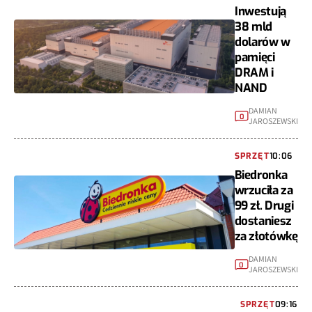
Inwestują
38 mld
dolarów w
pamięci
DRAM i
NAND
DAMIAN
0
JAROSZEWSKI
SPRZĘT
10:06
Biedronka
wrzuciła za
99 zł. Drugi
dostaniesz
za złotówkę
DAMIAN
0
JAROSZEWSKI
SPRZĘT
09:16