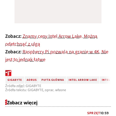
Zobacz:
Znamy ceny Intel Arrow Lake. Można
odetchnąć z ulgą
Zobacz:
Raspberry Pi pozwala na granie w 4K. Nie
jest to jednak łatwe
GIGABYTE
AORUS
PŁYTA GŁÓWNA
INTEL ARROW LAKE
INTEL Z8
Źródła zdjęć: GIGABYTE
Źródła tekstu: GIGABYTE, oprac. własne
Zobacz więcej
SPRZĘT
10:59