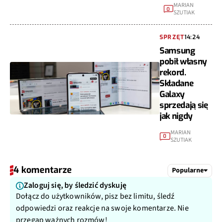
MARIAN
0
SZUTIAK
SPRZĘT
14:24
Samsung
pobił własny
rekord.
Składane
Galaxy
sprzedają się
jak nigdy
MARIAN
0
SZUTIAK
4 komentarze
Popularne
Zaloguj się, by śledzić dyskuję
Dołącz do użytkowników, pisz bez limitu, śledź
odpowiedzi oraz reakcje na swoje komentarze. Nie
przegap ważnych rozmów!