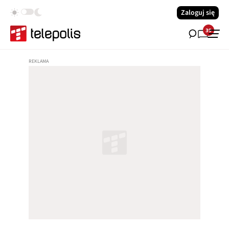
Zaloguj się
39