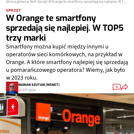
Strona główna
Tech
Sprzęt
W Orange te smartfony sprzedają się najlepiej. W TOP5 trzy marki
SPRZĘT
W Orange te smartfony
sprzedają się najlepiej. W TOP5
trzy marki
Smartfony można kupić między innymi u
operatorów sieci komórkowych, na przykład w
Orange. A które smartfony najlepiej się sprzedają
u pomarańczowego operatora? Wiemy, jak było
w 2023 roku.
MARIAN SZUTIAK (MSNET)
4
10 STY 2024