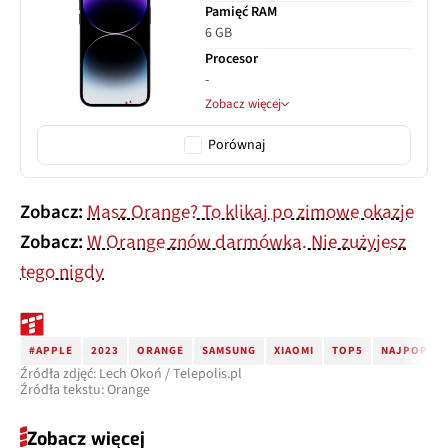
Pamięć RAM
6 GB
Procesor
-
Zobacz więcej
Porównaj
Zobacz:
Masz Orange? To klikaj po zimowe okazje
Zobacz:
W Orange znów darmówka. Nie zużyjesz
tego nigdy
#APPLE
2023
ORANGE
SAMSUNG
XIAOMI
TOP5
NAJPOPULA
Źródła zdjęć: Lech Okoń / Telepolis.pl
Źródła tekstu: Orange
Zobacz więcej