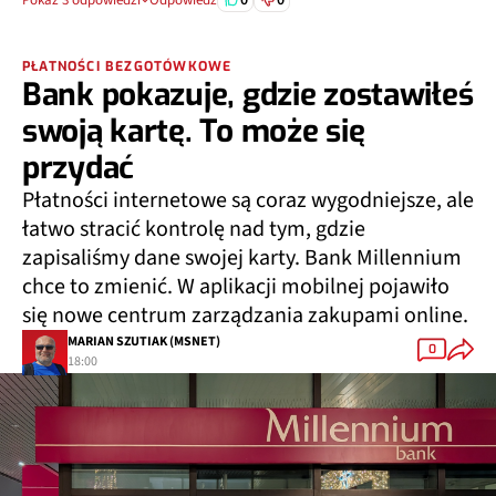
Pokaż 3 odpowiedzi
Odpowiedz
PŁATNOŚCI BEZGOTÓWKOWE
Bank pokazuje, gdzie zostawiłeś
swoją kartę. To może się
przydać
Płatności internetowe są coraz wygodniejsze, ale
łatwo stracić kontrolę nad tym, gdzie
zapisaliśmy dane swojej karty. Bank Millennium
chce to zmienić. W aplikacji mobilnej pojawiło
się nowe centrum zarządzania zakupami online.
MARIAN SZUTIAK (MSNET)
0
18:00