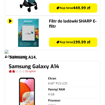
449.99 zł
Kup teraz
Filtr do lodówki SHARP E-
filtr
199.99 zł
Kup teraz
Samsung A14
,
Samsung Galaxy A14
15 opinii
Ekran
6.60" PLS LCD
Pamięć RAM
4 GB
Procesor