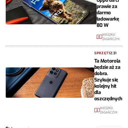
Oppo da ci
prawie za
darmo
ładowarkę
80 W
MIESZKO
0
ZAGAŃCZYK
SPRZĘT
12:31
Ta Motorola
będzie aż za
dobra.
Szykuje się
kolejny hit
dla
oszczędnych
MIESZKO
2
ZAGAŃCZYK