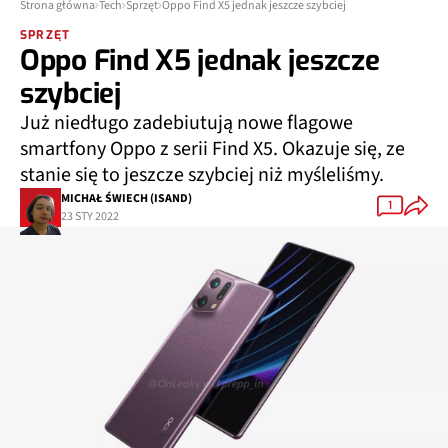
Strona główna
Tech
Sprzęt
Oppo Find X5 jednak jeszcze szybciej
SPRZĘT
Oppo Find X5 jednak jeszcze
szybciej
Już niedługo zadebiutują nowe flagowe
smartfony Oppo z serii Find X5. Okazuje się, ze
stanie się to jeszcze szybciej niż myśleliśmy.
MICHAŁ ŚWIECH (ISAND)
1
23 STY 2022