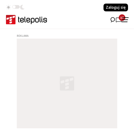
Zaloguj się
17