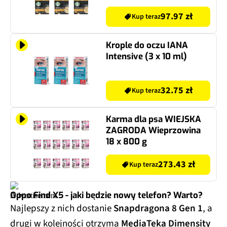
Gusto (60 szt.)
97.97 zł
Kup teraz
Krople do oczu IANA
Intensive (3 x 10 ml)
32.75 zł
Kup teraz
Karma dla psa WIEJSKA
ZAGRODA Wieprzowina
18 x 800 g
273.43 zł
Kup teraz
Oppo Find X5 - jaki będzie nowy telefon? Warto?
Najlepszy z nich dostanie
Snapdragona 8 Gen 1
, a
drugi w kolejności otrzyma
MediaTeka Dimensity