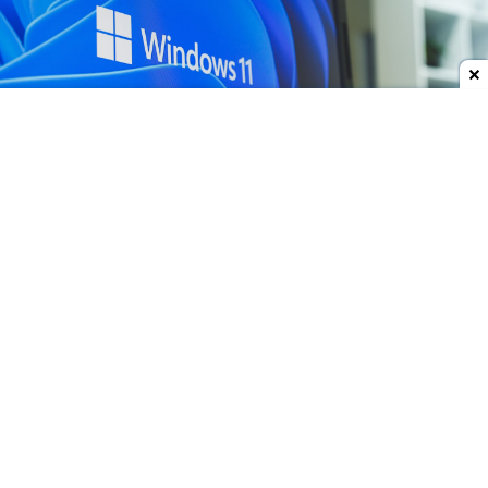
Dodaj do ulubionych źródeł w Google
Windows 11 na 8 GB pamięci? Nie widzę tego
Kryzys na rynku pamięci RAM sprawił, że do
sprzedaży zaczęło trafiać więcej komputerów z 8
GB pamięci. Dla Microsoftu to problem, bo
Windows 11 nie był tworzony z myślą o takich
ograniczeniach.