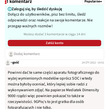
1 komentarz
Popularne
Zaloguj się, by śledzić dyskuję
Dołącz do użytkowników, pisz bez limitu, śledź
odpowiedzi oraz reakcje na swoje komentarze. Nie
przegap ważnych rozmów!
Możesz dodać 3 komentarze w ciągu 14 dni
Załóż konto
Dodaj komentarz
~gość
24 STY 2022 · 14:51
Powinni dać te same części aparatu fotograficznego do
wyżej wymienionych modelów oprócz SOC i wtedy
można byłoby oceniać, który lepiej sobie radzi z
wykonywaniem zdjęć. Na papierze Mediatek Dimensity
9000 rządzi więc powinien pokazać to także w
rzeczywistości. 9GPix/s to jest gratka dla osób
fotografujących i nie tylko.