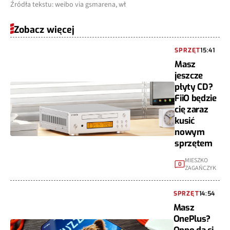
Źródła tekstu: weibo via gsmarena, wł
Zobacz więcej
SPRZĘT
15:41
Masz
jeszcze
płyty CD?
FiiO będzie
cię zaraz
kusić
nowym
sprzętem
MIESZKO
0
ZAGAŃCZYK
SPRZĘT
14:54
Masz
OnePlus?